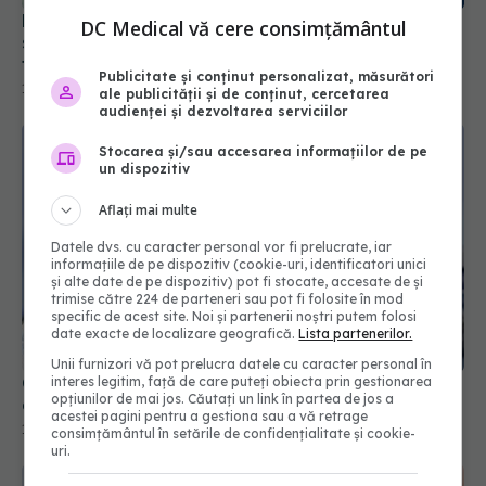
Doar 35% dintre români plătesc asigurări de
DC Medical vă cere consimțământul
sănătate. Rafila: Oamenii fac împrumut pentru
tratament!
Publicitate și conținut personalizat, măsurători
18 iun 2025, 13:07
ale publicității și de conținut, cercetarea
audienței și dezvoltarea serviciilor
Stocarea și/sau accesarea informațiilor de pe
un dispozitiv
Aflați mai multe
Datele dvs. cu caracter personal vor fi prelucrate, iar
informațiile de pe dispozitiv (cookie-uri, identificatori unici
și alte date de pe dispozitiv) pot fi stocate, accesate de și
trimise către 224 de parteneri sau pot fi folosite în mod
specific de acest site. Noi și partenerii noștri putem folosi
date exacte de localizare geografică.
Lista partenerilor.
Unii furnizori vă pot prelucra datele cu caracter personal în
CNAS - condițiile în care asigurații pot beneficia
interes legitim, față de care puteți obiecta prin gestionarea
opțiunilor de mai jos. Căutați un link în partea de jos a
de vaccinuri pe bază de prescripție electronică
acestei pagini pentru a gestiona sau a vă retrage
11 oct 2024, 21:14
consimțământul în setările de confidențialitate și cookie-
uri.