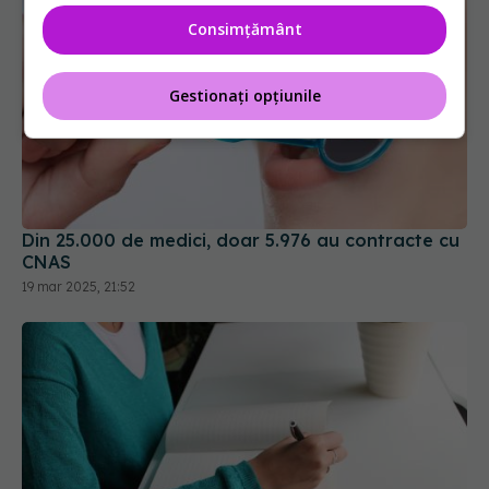
Consimțământ
Gestionați opțiunile
Din 25.000 de medici, doar 5.976 au contracte cu
CNAS
19 mar 2025, 21:52