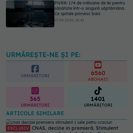
sănătate într-o singură săptămână.
Ce spitale primesc bani
07.08.2026, 16:41
Ce spune culoarea ta preferată
despre vârsta pe care o ai. Care
este "codul cromatic" al generațiilor
07.08.2026, 21:29
URMĂREȘTE-NE ȘI PE:
6560
URMĂRITORI
ABONAȚI
365
1401
URMĂRITORI
URMĂRITORI
ARTICOLE SIMILARE
CNAS, decizie în premieră. Stimulent
EXCLUSIV