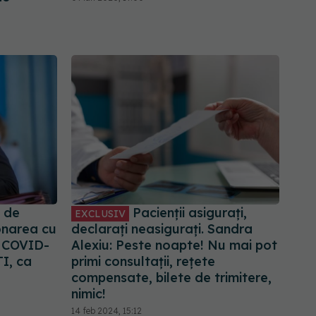
i de
Pacienții asigurați,
EXCLUSIV
onarea cu
declarați neasigurați. Sandra
 COVID-
Alexiu: Peste noapte! Nu mai pot
TI, ca
primi consultații, rețete
compensate, bilete de trimitere,
nimic!
14 feb 2024, 15:12