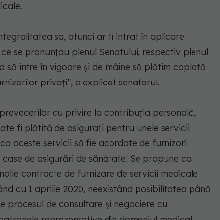
icale.
egralitatea sa, atunci ar fi intrat în aplicare
ce se pronunţau plenul Senatului, respectiv plenul
a să intre în vigoare şi de mâine să plătim coplată
nizorilor privaţi”, a explicat senatorul.
prevederilor cu privire la contribuţia personală,
te fi plătită de asiguraţi pentru unele servicii
 ca aceste servicii să fie acordate de furnizori
 cu case de asigurări de sănătate. Se propune ca
t noile contracte de furnizare de servicii medicale
nd cu 1 aprilie 2020, neexistând posibilitatea până
ge procesul de consultare şi negociere cu
i patronale reprezentative din domeniul medical,