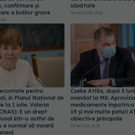
, confirmare şi
sănătate
are a bolilor grave
06 mai 2025, 13:05
3:26
decontate pentru
Cseke Attila, după 3 lun
ţi, în Planul Naţional de
mandat la MS: Aprovizi
 la 1 iulie. Valeria
medicamente împotriva
CNAS): E un drept
19 și mai multe paturi A
ional într-o astfel de
obiective principale
u e normal să moară
25 noi 2021, 12:13
ameni