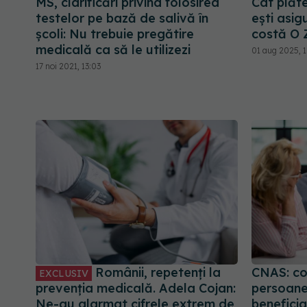
MS, clarificări privind folosirea
Cât plăte
testelor pe bază de salivă în
ești asig
școli: Nu trebuie pregătire
costă O Z
medicală ca să le utilizezi
01 aug 2025, 1
17 noi 2021, 13:03
Românii, repetenți la
CNAS: con
EXCLUSIV
prevenția medicală. Adela Cojan:
persoane
Ne-au alarmat cifrele extrem de
beneficia