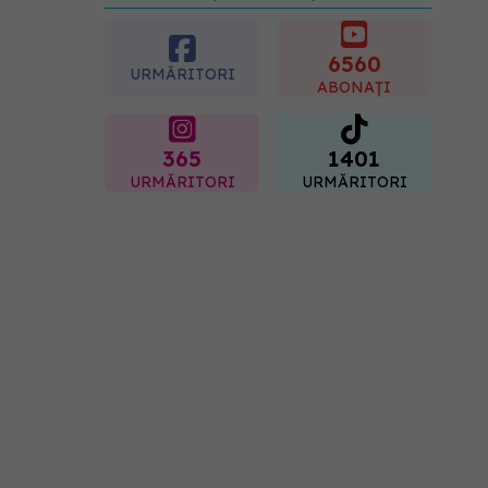
preferată despre vârsta
pe care o ai. Care este
"codul cromatic" al
6560
URMĂRITORI
generațiilor
ABONAȚI
07.08.2026, 21:29
365
1401
URMĂRITORI
URMĂRITORI