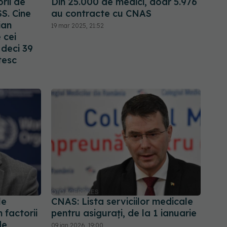
rii de
Din 25.000 de medici, doar 5.976
S. Cine
au contracte cu CNAS
ian
19 mar 2025, 21:52
 cei
 deci 39
tesc
le
CNAS: Lista serviciilor medicale
 factorii
pentru asigurați, de la 1 ianuarie
de
09 ian 2026, 19:00