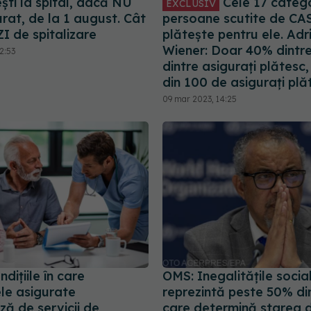
ști la spital, dacă NU
Cele 17 catego
EXCLUSIV
urat, de la 1 august. Cât
persoane scutite de CAS
I de spitalizare
plătește pentru ele. Adr
Wiener: Doar 40% dintre
2:53
dintre asigurați plătesc,
din 100 de asigurați plă
09 mar 2023, 14:25
diţiile în care
OMS: Inegalităţile socia
le asigurate
reprezintă peste 50% din
ză de servicii de
care determină starea 