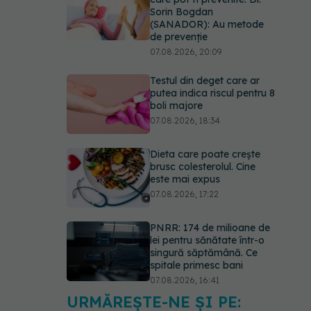
Sorin Bogdan
(SANADOR): Au metode
de prevenție
07.08.2026, 20:09
Testul din deget care ar
putea indica riscul pentru 8
boli majore
07.08.2026, 18:34
Dieta care poate crește
brusc colesterolul. Cine
este mai expus
07.08.2026, 17:22
PNRR: 174 de milioane de
lei pentru sănătate într-o
singură săptămână. Ce
spitale primesc bani
07.08.2026, 16:41
URMĂREȘTE-NE ȘI PE:
Ce spune culoarea ta