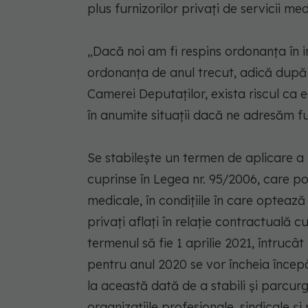
plus furnizorilor privaţi de servicii med
„Dacă noi am fi respins ordonanţa în int
ordonanţa de anul trecut, adică după 
Camerei Deputaţilor, exista riscul ca e
în anumite situaţii dacă ne adresăm fur
Se stabileşte un termen de aplicare a 
cuprinse în Legea nr. 95/2006, care poa
medicale, în condiţiile în care optează
privaţi aflaţi în relaţie contractuală
termenul să fie 1 aprilie 2021, întrucâ
pentru anul 2020 se vor încheia începâ
la această dată de a stabili şi parcur
organizaţiile profesionale, sindicale ş