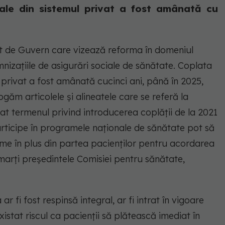
cale din sistemul privat a fost amânată cu
iat de Guvern care vizează reforma în domeniul
mnizaţiile de asigurări sociale de sănătate. Coplata
l privat a fost amânată cucinci ani, până în 2025,
găm articolele şi alineatele care se referă la
gat termenul privind introducerea coplăţii de la 2021
participe în programele naţionale de sănătate pot să
ume în plus din partea pacienţilor pentru acordarea
 marţi preşedintele Comisiei pentru sănătate,
fi fost respinsă integral, ar fi intrat în vigoare
xistat riscul ca pacienţii să plătească imediat în