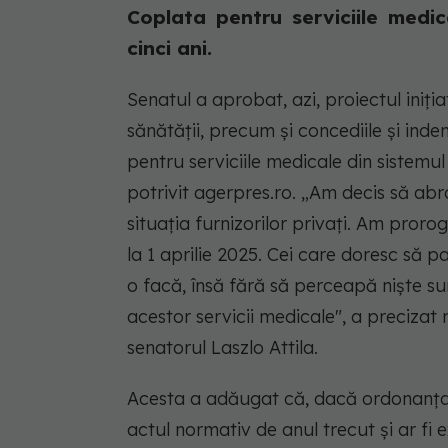
Coplata pentru serviciile medi
cinci ani.
Senatul a aprobat, azi, proiectul iniţ
sănătăţii, precum şi concediile şi inde
pentru serviciile medicale din sistemu
potrivit agerpres.ro. „Am decis să abro
situaţia furnizorilor privaţi. Am proro
la 1 aprilie 2025. Cei care doresc să 
o facă, însă fără să perceapă nişte s
acestor servicii medicale", a precizat
senatorul Laszlo Attila.
Acesta a adăugat că, dacă ordonanţa ar 
actul normativ de anul trecut şi ar fi e