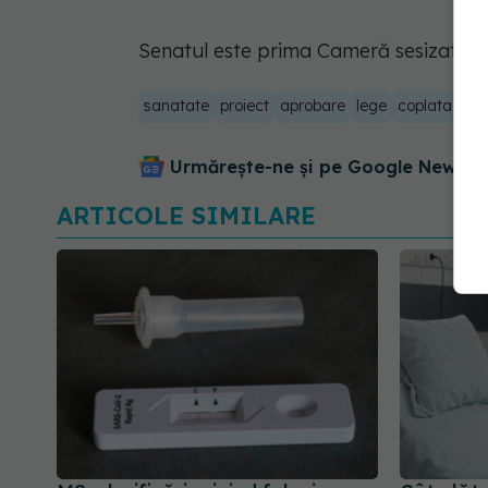
Senatul este prima Cameră sesizată.
sanatate
proiect
aprobare
lege
coplata
am
Urmărește-ne și pe Google News - 
ARTICOLE SIMILARE