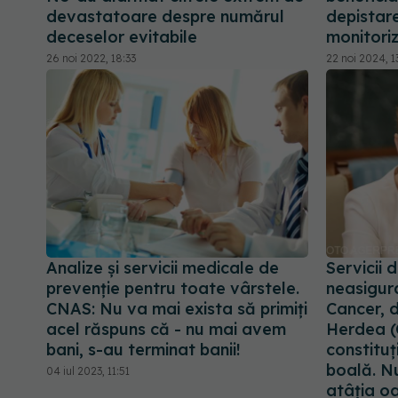
devastatoare despre numărul
depistare
deceselor evitabile
monitoriz
26 noi 2022, 18:33
22 noi 2024, 1
Analize și servicii medicale de
Servicii 
prevenţie pentru toate vârstele.
neasigura
CNAS: Nu va mai exista să primiți
Cancer, de
acel răspuns că - nu mai avem
Herdea (
bani, s-au terminat banii!
constituţ
boală. N
04 iul 2023, 11:51
atâţia o