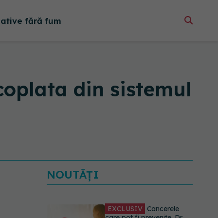
native fără fum
coplata din sistemul
NOUTĂȚI
EXCLUSIV
Cancerele
care pot fi prevenite. Dr.