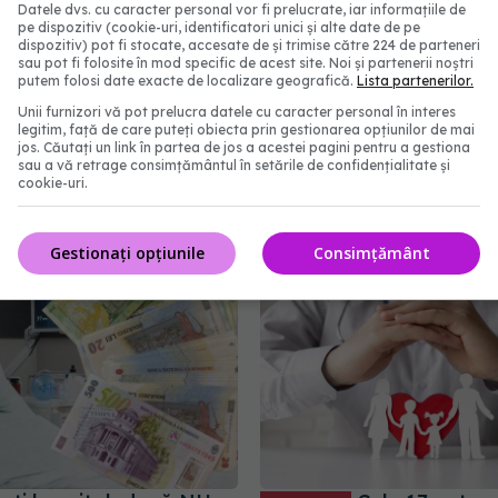
Datele dvs. cu caracter personal vor fi prelucrate, iar informațiile de
pe dispozitiv (cookie-uri, identificatori unici și alte date de pe
dispozitiv) pot fi stocate, accesate de și trimise către 224 de parteneri
sau pot fi folosite în mod specific de acest site. Noi și partenerii noștri
putem folosi date exacte de localizare geografică.
Lista partenerilor.
anare
sistem privat
Unii furnizori vă pot prelucra datele cu caracter personal în interes
legitim, față de care puteți obiecta prin gestionarea opțiunilor de mai
jos. Căutați un link în partea de jos a acestei pagini pentru a gestiona
sau a vă retrage consimțământul în setările de confidențialitate și
abonează‑te!
cookie-uri.
Gestionați opțiunile
Consimțământ