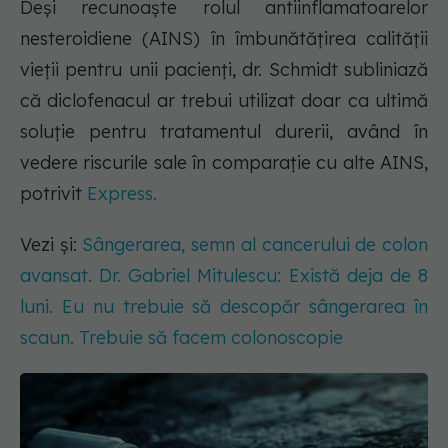
Deși recunoaște rolul antiinflamatoarelor
nesteroidiene (AINS) în îmbunătățirea calității
vieții pentru unii pacienți, dr. Schmidt subliniază
că diclofenacul ar trebui utilizat doar ca ultimă
soluție pentru tratamentul durerii, având în
vedere riscurile sale în comparație cu alte AINS,
potrivit
Express.
Vezi și:
Sângerarea, semn al cancerului de colon
avansat. Dr. Gabriel Mitulescu: Există deja de 8
luni. Eu nu trebuie să descopăr sângerarea în
scaun. Trebuie să facem colonoscopie