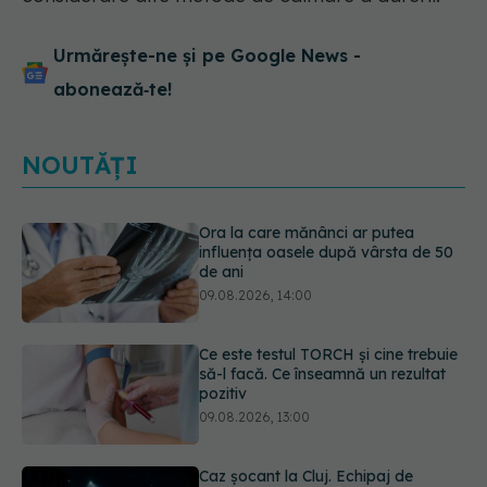
Urmărește-ne și pe Google News -
abonează‑te!
NOUTĂȚI
Ce este testul TORCH și cine trebuie
să-l facă. Ce înseamnă un rezultat
pozitiv
09.08.2026, 13:00
Caz șocant la Cluj. Echipaj de
ambulanță atacat în timpul unei
misiuni în Cluj. Șoferul a ajuns la
operație.
09.08.2026, 12:55