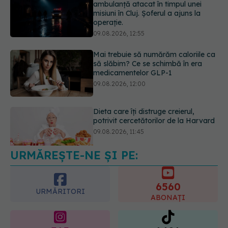
Mai trebuie să numărăm caloriile ca
să slăbim? Ce se schimbă în era
medicamentelor GLP-1
09.08.2026, 12:00
Dieta care îți distruge creierul,
potrivit cercetătorilor de la Harvard
09.08.2026, 11:45
URMĂREȘTE-NE ȘI PE:
Ora la care mănânci ar putea
influența oasele după vârsta de 50
de ani
6560
09.08.2026, 14:00
URMĂRITORI
ABONAȚI
365
1401
URMĂRITORI
URMĂRITORI
ARTICOLE SIMILARE