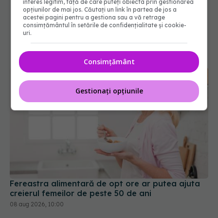
interes legitim, față de care puteți obiecta prin gestionarea
opțiunilor de mai jos. Căutați un link în partea de jos a
acestei pagini pentru a gestiona sau a vă retrage
consimțământul în setările de confidențialitate și cookie-
uri.
Consimțământ
Gestionați opțiunile
Fereastra alimentară de opt ore ar putea ajuta
creierul femeilor de peste 50 de ani
08 aug 2026, 10:00