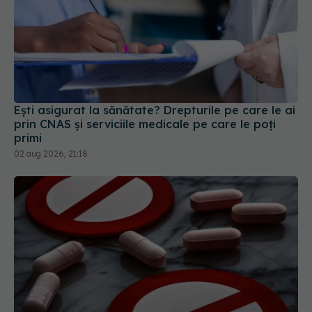
Ești asigurat la sănătate? Drepturile pe care le ai
prin CNAS și serviciile medicale pe care le poți
primi
02 aug 2026, 21:18
Colebil și Panzcebil, blocate temporar în farmacii.
ANMDMR explică de ce a luat măsura
06 aug 2026, 16:37