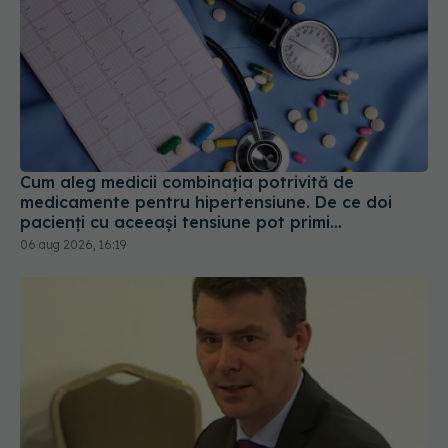
Cum aleg medicii combinația potrivită de
medicamente pentru hipertensiune. De ce doi
pacienți cu aceeași tensiune pot primi
tratamente diferite
06 aug 2026, 16:19
Șeful CNAS, mesaj după revolta radiologilor: În