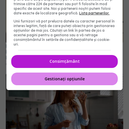
trimise către 224 de parteneri sau pot fi folosite în mod
specific de acest site. Noi și partenerii noștri putem folosi
date exacte de localizare geografică.
Lista partenerilor.
Prof. dr. Valeriu Gheorghiță intră în Board-ul
Unii furnizori vă pot prelucra datele cu caracter personal în
Editorial al revistei Scientific Reports, din Nature
interes legitim, față de care puteți obiecta prin gestionarea
opțiunilor de mai jos. Căutați un link în partea de jos a
Portfolio
acestei pagini pentru a gestiona sau a vă retrage
05 aug 2026, 21:09
consimțământul în setările de confidențialitate și cookie-
uri.
Consimțământ
Gestionați opțiunile
Substanțele rezultate din clorinarea
EXCLUSIV
apei au fost asociate cu un risc mai mare de
cancer uterin, arată un studiu