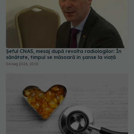
Șeful CNAS, mesaj după revolta radiologilor: În
sănătate, timpul se măsoară în șanse la viață
04 aug 2026, 10:10
FDA a aprobat prima pastilă care reduce
colesterolul rău cu aproape 60%. Ce se întâmplă
cu statinele