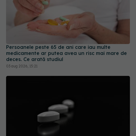
Persoanele peste 65 de ani care iau multe
medicamente ar putea avea un risc mai mare de
deces. Ce arată studiul
03 aug 2026, 15:21
Colebil și Panzcebil, blocate la vânzare în
România. Anunțul făcut de Biofarm
04 aug 2026, 19:47