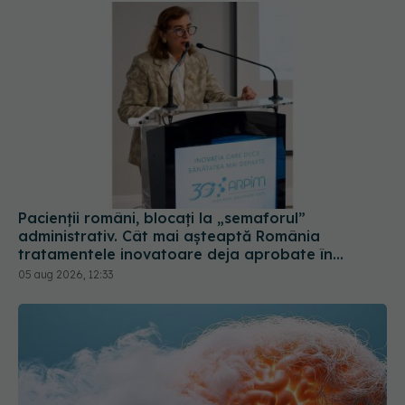
Pacienții români, blocați la „semaforul”
administrativ. Cât mai așteaptă România
tratamentele inovatoare deja aprobate în
Europa
05 aug 2026, 12:33