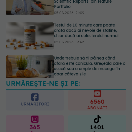
chiar dacă ai colesterolul normal
05.08.2026, 19:42
Unde trebuie să ții pâinea când
afară este caniculă. Greșeala care o
usucă sau o umple de mucegai în
doar câteva zile
05.08.2026, 18:33
URMĂREȘTE-NE ȘI PE:
Adevărul despre tratamentul cu
doze mari de Vitamina D în cancerul
colorectal
6560
06.08.2026, 08:06
URMĂRITORI
ABONAȚI
365
1401
URMĂRITORI
URMĂRITORI
ARTICOLE SIMILARE