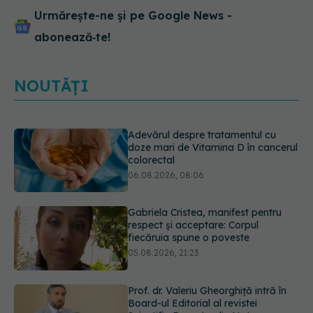
Urmărește-ne și pe Google News -
abonează‑te!
NOUTĂȚI
Gabriela Cristea, manifest pentru
respect și acceptare: Corpul
fiecăruia spune o poveste
05.08.2026, 21:23
Prof. dr. Valeriu Gheorghiță intră în
Board-ul Editorial al revistei
Scientific Reports, din Nature
Portfolio
05.08.2026, 21:09
Testul de 10 minute care poate
arăta dacă ai nevoie de statine,