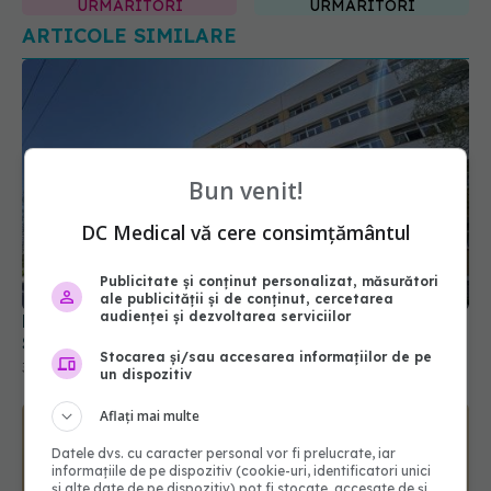
Bun venit!
Pană majoră de curent afectează activitatea
DC Medical vă cere consimțământul
Spitalului Județean, la Sibiu
31 iul 2026, 17:31
Publicitate și conținut personalizat, măsurători
ale publicității și de conținut, cercetarea
audienței și dezvoltarea serviciilor
Stocarea și/sau accesarea informațiilor de pe
un dispozitiv
Aflați mai multe
Datele dvs. cu caracter personal vor fi prelucrate, iar
informațiile de pe dispozitiv (cookie-uri, identificatori unici
și alte date de pe dispozitiv) pot fi stocate, accesate de și