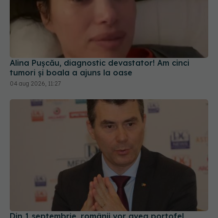
Alina Pușcău, diagnostic devastator! Am cinci
tumori și boala a ajuns la oase
04 aug 2026, 11:27
Din 1 septembrie, românii vor avea portofel
digital de sănătate. Ce este "E-Sănătatea Mea" și
ce beneficii aduce pacienților
30 iul 2026, 17:08