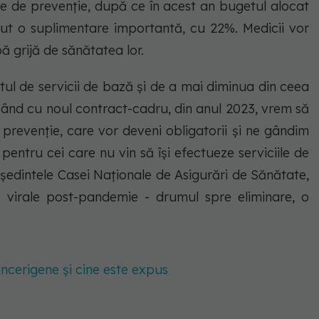
le de prevenție, după ce în acest an bugetul alocat
ut o suplimentare importantă, cu 22%. Medicii vor
bă grijă de sănătatea lor.
tul de servicii de bază şi de a mai diminua din ceea
pând cu noul contract-cadru, din anul 2023, vrem să
prevenţie, care vor deveni obligatorii şi ne gândim
 pentru cei care nu vin să îşi efectueze serviciile de
eședintele Casei Naționale de Asigurări de Sănătate,
 virale post-pandemie - drumul spre eliminare, o
ancerigene și cine este expus