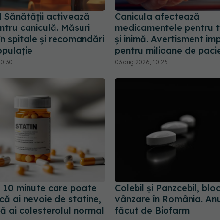
l Sănătății activează
Canicula afectează
ntru caniculă. Măsuri
medicamentele pentru t
în spitale și recomandări
și inimă. Avertisment im
opulație
pentru milioane de pacie
10:30
03 aug 2026, 10:26
e 10 minute care poate
Colebil și Panzcebil, blo
ă ai nevoie de statine,
vânzare în România. Anu
ă ai colesterolul normal
făcut de Biofarm