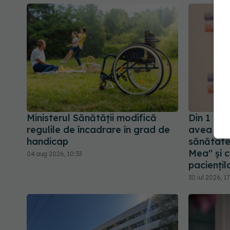
Ministerul Sănătății modifică
Din 1 sep
regulile de încadrare în grad de
avea port
handicap
sănătate
Mea" și c
04 aug 2026, 10:33
paciențil
30 iul 2026, 1