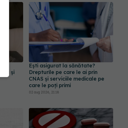
c
Ești asigurat la sănătate?
ori și
Drepturile pe care le ai prin
CNAS și serviciile medicale pe
care le poți primi
02 aug 2026, 21:18