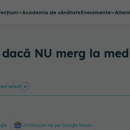
fecțiuni
Academia de sănătate
Evenimente
Alter
 dacă NU merg la medi
cest articol
ogle
Urmărește-ne pe Google News