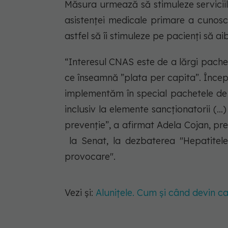
Măsura urmează să stimuleze servicii
asistenţei medicale primare a cunosc
astfel să îi stimuleze pe pacienți să ai
“Interesul CNAS este de a lărgi pache
ce înseamnă ”plata per capita”. Înce
implementăm în special pachetele de 
inclusiv la elemente sancţionatorii (…)
prevenţie”, a afirmat Adela Cojan, pr
la Senat, la dezbaterea "Hepatitele
provocare".
Vezi și:
Alunițele. Cum și când devin c