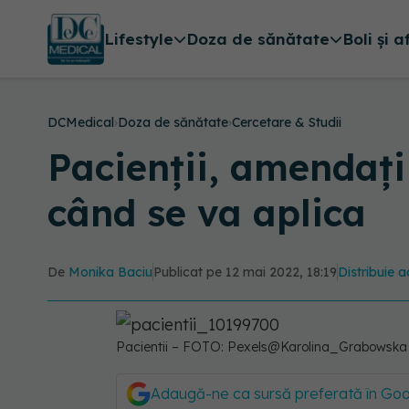
Lifestyle
Doza de sănătate
Boli și a
DCMedical
›
Doza de sănătate
›
Cercetare & Studii
Pacienții, amendați
când se va aplica
De
Monika Baciu
Publicat pe 12 mai 2022, 18:19
Distribuie a
Pacientii – FOTO: Pexels@Karolina_Grabowska
Adaugă-ne ca sursă preferată în Go