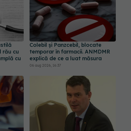
stilă
Colebil și Panzcebil, blocate
l rău cu
temporar în farmacii. ANMDMR
âmplă cu
explică de ce a luat măsura
06 aug 2026, 16:37