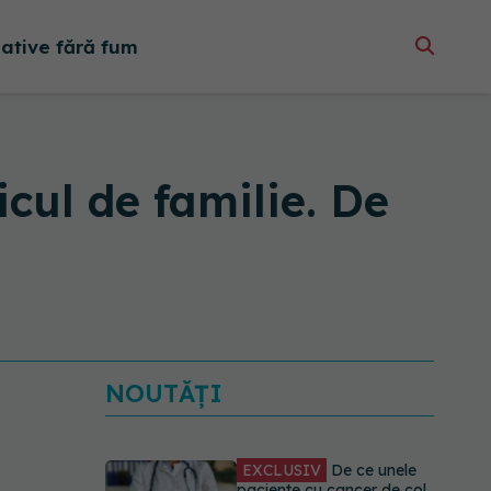
native fără fum
cul de familie. De
NOUTĂȚI
EXCLUSIV
De ce unele
paciente cu cancer de col