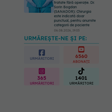
tratate fără operație. Dr.
Sorin Bogdan
(SANADOR): Chirurgia
este indicată doar
punctual, pentru anumite
categorii de paciente
06.08.2026, 19:05
URMĂREȘTE-NE ȘI PE:
EXCLUSIV
Brahiterapie
vs radioterapie externă în
cancerul ginecologic. Dr.
Sorin Bogdan (SANADOR)
6560
URMĂRITORI
explică diferența și cum
ABONAȚI
acționează tratamentul
06.08.2026, 22:49
365
1401
URMĂRITORI
URMĂRITORI