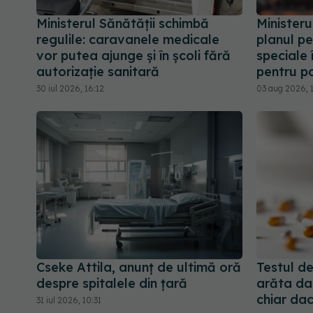
Ministerul Sănătății schimbă
Ministeru
regulile: caravanele medicale
planul pe
vor putea ajunge și în școli fără
speciale 
autorizație sanitară
pentru p
30 iul 2026, 16:12
03 aug 2026, 
Cseke Attila, anunț de ultimă oră
Testul d
despre spitalele din țară
arăta dac
chiar dac
31 iul 2026, 10:31