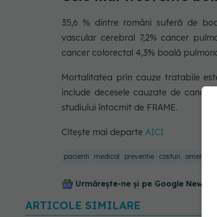
35,6 % dintre români suferă de boa
vascular cerebral 7,2% cancer pulm
cancer colorectal 4,3% boală pulmon
Mortalitatea prin cauze tratabile e
include decesele cauzate de cancer d
studiului întocmit de FRAME.
Citește mai departe
AICI
pacienti
medical
preventie
costuri
amenzi
C
Urmărește-ne și pe Google News - 
ARTICOLE SIMILARE