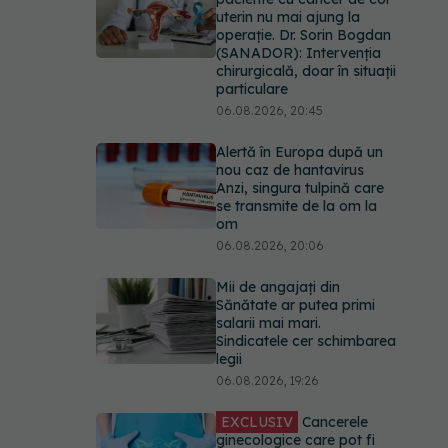
uterin nu mai ajung la
operație. Dr. Sorin Bogdan
(SANADOR): Intervenția
chirurgicală, doar în situații
particulare
06.08.2026, 20:45
Alertă în Europa după un
nou caz de hantavirus
Anzi, singura tulpină care
se transmite de la om la
om
06.08.2026, 20:06
Mii de angajați din
Sănătate ar putea primi
salarii mai mari.
Sindicatele cer schimbarea
legii
06.08.2026, 19:26
EXCLUSIV
Cancerele
ginecologice care pot fi