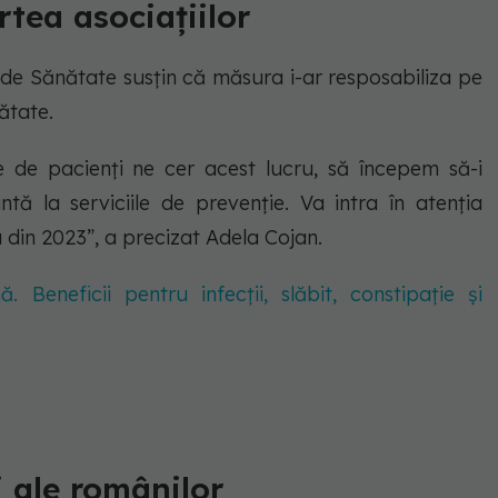
rtea asociațiilor
i de Sănătate susțin că măsura i-ar resposabiliza pe
ătate.
ile de pacienţi ne cer acest lucru, să începem să-i
ă la serviciile de prevenţie. Va intra în atenţia
din 2023”, a precizat Adela Cojan.
 Beneficii pentru infecții, slăbit, constipație și
i ale românilor