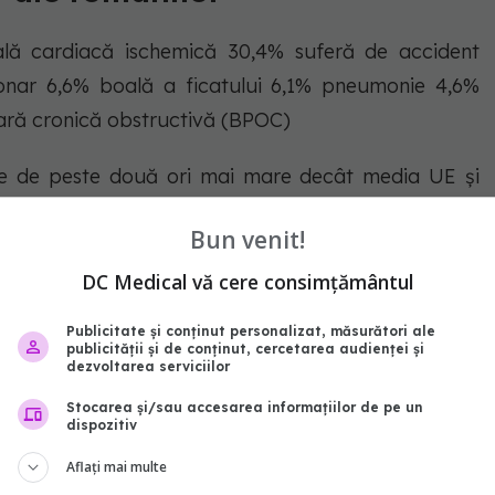
lă cardiacă ischemică 30,4% suferă de accident
onar 6,6% boală a ficatului 6,1% pneumonie 4,6%
ară cronică obstructivă (BPOC)
ste de peste două ori mai mare decât media UE și
e prostată și mamar care pot fi tratate, potrivit
Bun venit!
DC Medical vă cere consimțământul
Publicitate și conținut personalizat, măsurători ale
publicității și de conținut, cercetarea audienței și
asa nationala de asigurari de sanatate
doza de sanatate
dezvoltarea serviciilor
Stocarea și/sau accesarea informațiilor de pe un
abonează‑te!
dispozitiv
Aflați mai multe