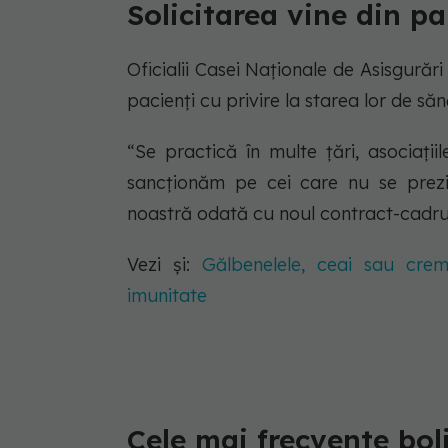
Solicitarea vine din pa
Oficialii Casei Naționale de Asisgurăr
pacienți cu privire la starea lor de săn
“Se practică în multe ţări, asociaţi
sancţionăm pe cei care nu se prezint
noastră odată cu noul contract-cadru 
Vezi și:
Gălbenelele, ceai sau cremă.
imunitate
Cele mai frecvente bol