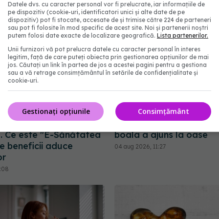
Datele dvs. cu caracter personal vor fi prelucrate, iar informațiile de
pe dispozitiv (cookie-uri, identificatori unici și alte date de pe
dispozitiv) pot fi stocate, accesate de și trimise către 224 de parteneri
sau pot fi folosite în mod specific de acest site. Noi și partenerii noștri
putem folosi date exacte de localizare geografică.
Lista partenerilor.
Unii furnizori vă pot prelucra datele cu caracter personal în interes
legitim, față de care puteți obiecta prin gestionarea opțiunilor de mai
jos. Căutați un link în partea de jos a acestei pagini pentru a gestiona
sau a vă retrage consimțământul în setările de confidențialitate și
cookie-uri.
Gestionați opțiunile
Consimțământ
tembrie, românii vor
Alina Pușcău, diagnosti
ofel digital de
devastator! Am cinci tum
. Ce este "E-Sănătatea
boala a ajuns la oase
e beneficii aduce
04 aug 2026, 11:27
or
7:08