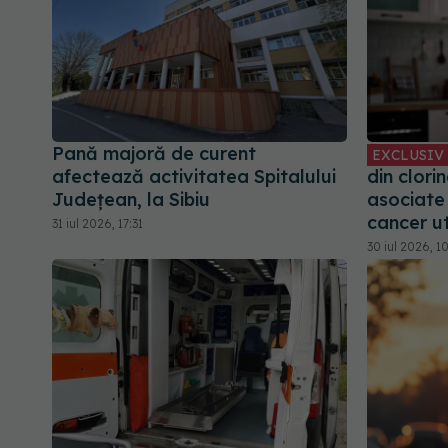
Pană majoră de curent
EXCLUSIV
afectează activitatea Spitalului
din clori
Județean, la Sibiu
asociate
cancer ut
31 iul 2026, 17:31
30 iul 2026, 10