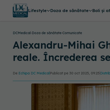
Lifestyle
Doza de sănătate
Boli și a
DCMedical
›
Doza de sănătate
›
Comunicate
Alexandru-Mihai Ghi
reale. Încrederea s
De
Echipa DC Medical
Publicat pe 30 oct 2025, 09:25
Distri