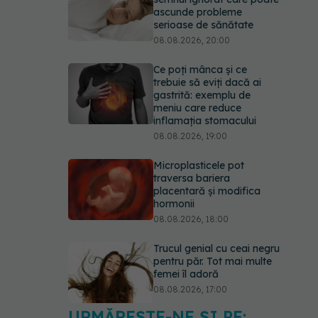
ascunde probleme
serioase de sănătate
08.08.2026, 20:00
Ce poți mânca și ce
trebuie să eviți dacă ai
gastrită: exemplu de
meniu care reduce
inflamația stomacului
08.08.2026, 19:00
Microplasticele pot
traversa bariera
placentară și modifica
hormonii
08.08.2026, 18:00
Trucul genial cu ceai negru
pentru păr. Tot mai multe
femei îl adoră
08.08.2026, 17:00
URMĂREȘTE-NE ȘI PE: