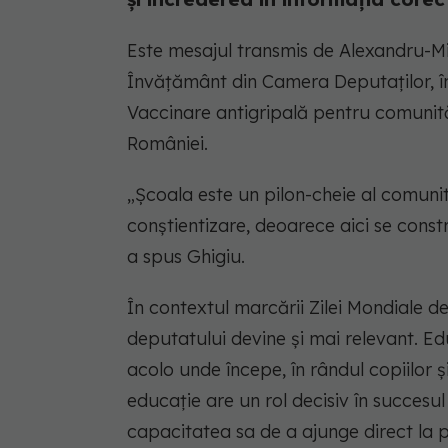
Este mesajul transmis de Alexandru-Mi
Învățământ din Camera Deputaților, în c
Vaccinare antigripală pentru comunită
României.
„Școala este un pilon-cheie al comunit
conștientizare, deoarece aici se const
a spus Ghigiu.
În contextul marcării Zilei Mondiale d
deputatului devine și mai relevant. Ed
acolo unde începe, în rândul copiilor și
educație are un rol decisiv în succesu
capacitatea sa de a ajunge direct la păr