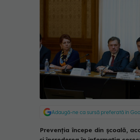
Adaugă-ne ca sursă preferată în Go
Prevenția începe din școală, ac
și încrederea în informația corec