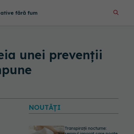
native fără fum
ia unei prevenții
impune
NOUTĂȚI
Transpirații nocturne:
semnul ignorat care poate