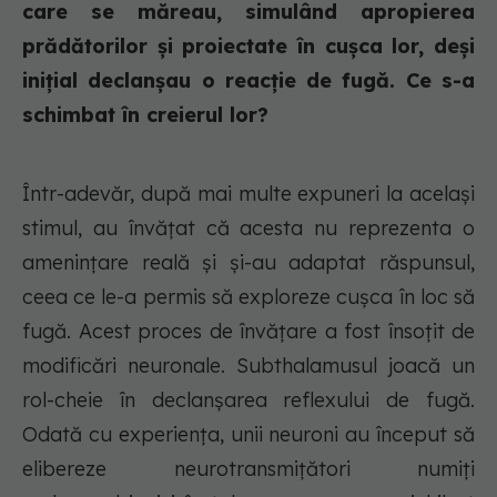
care se măreau, simulând apropierea
prădătorilor și proiectate în cușca lor, deși
inițial declanșau o reacție de fugă. Ce s-a
schimbat în creierul lor?
Într-adevăr, după mai multe expuneri la același
stimul, au învățat că acesta nu reprezenta o
amenințare reală și și-au adaptat răspunsul,
ceea ce le-a permis să exploreze cușca în loc să
fugă.
Acest proces de învățare a fost însoțit de
modificări neuronale. Subthalamusul joacă un
rol-cheie în declanșarea reflexului de fugă.
Odată cu experiența, unii neuroni au început să
elibereze neurotransmițători numiți