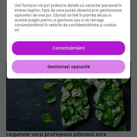
Unii furnizori vă pot prelucra datele cu caracter personal în
interes legitim, față de care puteți obiecta prin gestionarea
opțiunilor de mai jos. Căutați un link în partea de jos a
acestei pagini pentru a gestiona sau a vă retrage
consimțământul în setările de confidențialitate și cookie-
uri.
Consimțământ
Gestionați opțiunile
Legumele verzi protejează plămânii este
concluzia unui recent studiu
28 iun 2026, 18:00