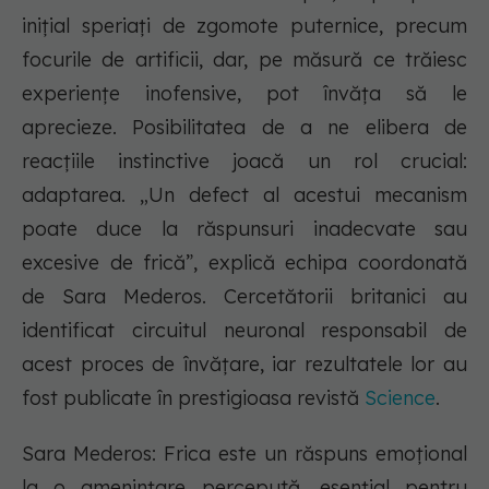
inițial speriați de zgomote puternice, precum
focurile de artificii, dar, pe măsură ce trăiesc
experiențe inofensive, pot învăța să le
aprecieze. Posibilitatea de a ne elibera de
reacțiile instinctive joacă un rol crucial:
adaptarea. „Un defect al acestui mecanism
poate duce la răspunsuri inadecvate sau
excesive de frică”, explică echipa coordonată
de Sara Mederos. Cercetătorii britanici au
identificat circuitul neuronal responsabil de
acest proces de învățare, iar rezultatele lor au
fost publicate în prestigioasa revistă
Science
.
Sara Mederos:
Frica este un răspuns emoțional
la o amenințare percepută, esențial pentru