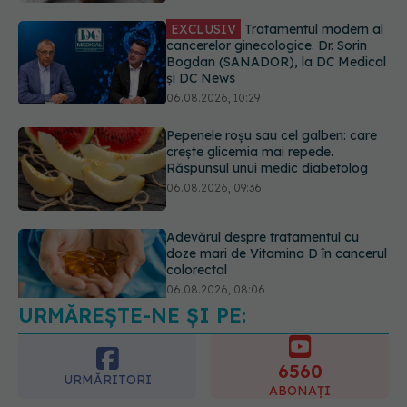
06.08.2026, 10:29
Pepenele roșu sau cel galben: care
crește glicemia mai repede.
Răspunsul unui medic diabetolog
06.08.2026, 09:36
Adevărul despre tratamentul cu
doze mari de Vitamina D în cancerul
colorectal
06.08.2026, 08:06
URMĂREȘTE-NE ȘI PE:
Trei lucruri pe care trebuie să le faci
după 45 de ani ca să întârzii
demența cu până la 13 ani
6560
06.08.2026, 13:03
URMĂRITORI
ABONAȚI
365
1401
URMĂRITORI
URMĂRITORI