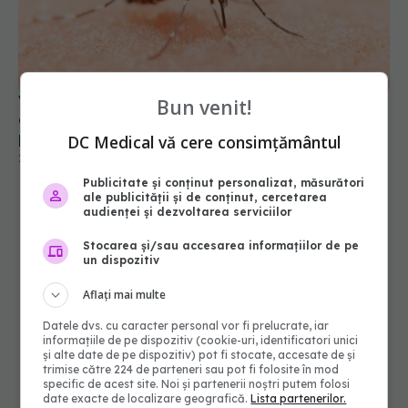
Virusul transmis de țânțari care pune Europa în
alertă. OMS avertizează: se răspândește rapid și
poate afecta creierul
25 iul 2026, 16:00
Bun venit!
DC Medical vă cere consimțământul
Publicitate și conținut personalizat, măsurători
ale publicității și de conținut, cercetarea
audienței și dezvoltarea serviciilor
Stocarea și/sau accesarea informațiilor de pe
un dispozitiv
Aflați mai multe
Datele dvs. cu caracter personal vor fi prelucrate, iar
informațiile de pe dispozitiv (cookie-uri, identificatori unici
și alte date de pe dispozitiv) pot fi stocate, accesate de și
trimise către 224 de parteneri sau pot fi folosite în mod
specific de acest site. Noi și partenerii noștri putem folosi
date exacte de localizare geografică.
Lista partenerilor.