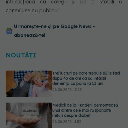
interacționa cu colegii și de a stabili o
conexiune cu publicul.
Urmărește-ne și pe Google News -
abonează‑te!
NOUTĂȚI
Medicii de la Fundeni demontează
unul dintre cele mai răspândite
mituri despre diabet
06.08.2026, 11:52
EXCLUSIV
Tratamentul modern al
cancerelor ginecologice. Dr. Sorin
Bogdan (SANADOR), la DC Medical
și DC News