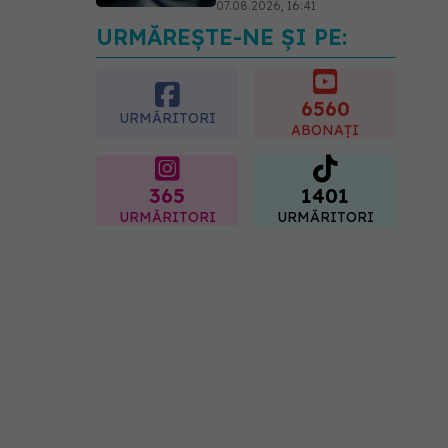
07.08.2026, 16:41
URMĂREȘTE-NE ȘI PE:
Ce spune culoarea ta
preferată despre vârsta
pe care o ai. Care este
"codul cromatic" al
6560
URMĂRITORI
generațiilor
ABONAȚI
07.08.2026, 21:29
365
1401
URMĂRITORI
URMĂRITORI