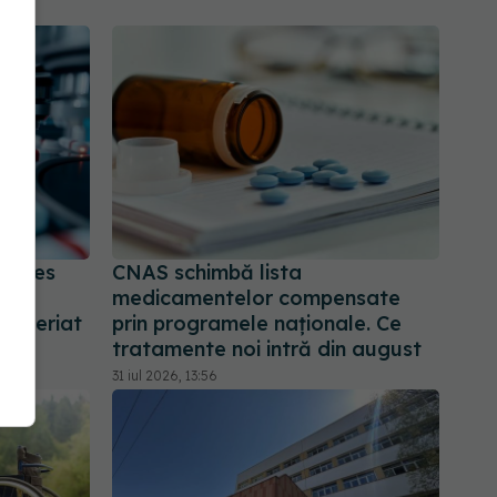
 acces
CNAS schimbă lista
.
medicamentelor compensate
teneriat
prin programele naționale. Ce
tratamente noi intră din august
31 iul 2026, 13:56