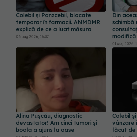
Colebil și Panzcebil, blocate
Din acea
temporar în farmacii. ANMDMR
schimbă r
explică de ce a luat măsura
consultaț
modifică 
06 aug 2026, 16:37
01 aug 2026, 1
Alina Pușcău, diagnostic
Colebil ș
devastator! Am cinci tumori și
vânzare 
boala a ajuns la oase
făcut de