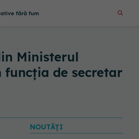
native fără fum
n Ministerul
n funcția de secretar
NOUTĂȚI