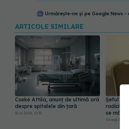
Urmărește-ne și pe Google News - 
ARTICOLE SIMILARE
Cseke Attila, anunț de ultimă oră
Șeful CN
despre spitalele din țară
radiologi
se măsoa
31 iul 2026, 10:31
04 aug 2026, 