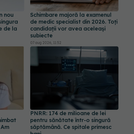
n nou
Schimbare majoră la examenul
singura
de medic specialist din 2026. Toți
e de la
candidații vor avea aceleași
subiecte
07 aug 2026, 11:52
PNRR: 174 de milioane de lei
chimbat
pentru sănătate într-o singură
. Am
săptămână. Ce spitale primesc
bani