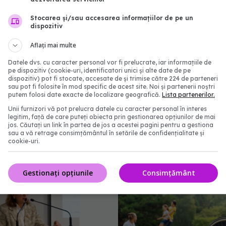
Stocarea și/sau accesarea informațiilor de pe un
dispozitiv
Aflați mai multe
Datele dvs. cu caracter personal vor fi prelucrate, iar informațiile de
pe dispozitiv (cookie-uri, identificatori unici și alte date de pe
dispozitiv) pot fi stocate, accesate de și trimise către 224 de parteneri
sau pot fi folosite în mod specific de acest site. Noi și partenerii noștri
putem folosi date exacte de localizare geografică.
Lista partenerilor.
Unii furnizori vă pot prelucra datele cu caracter personal în interes
legitim, față de care puteți obiecta prin gestionarea opțiunilor de mai
l Sănătății activează
Pacienții ar putea avea
jos. Căutați un link în partea de jos a acestei pagini pentru a gestiona
sau a vă retrage consimțământul în setările de confidențialitate și
ntru caniculă. Măsuri
mai rapid la tratamente
cookie-uri.
în spitale și recomandări
UNIFARM anunță un par
opulație
important
10:30
04 aug 2026, 12:30
Gestionați opțiunile
Consimțământ