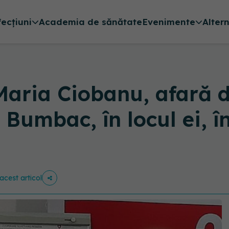
fecțiuni
Academia de sănătate
Evenimente
Alter
aria Ciobanu, afară di
Bumbac, în locul ei, î
 acest articol