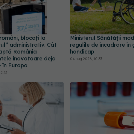
 români, blocați la
Ministerul Sănătății mod
l” administrativ. Cât
regulile de încadrare în
eaptă România
handicap
tele inovatoare deja
04 aug 2026, 10:33
 în Europa
12:33