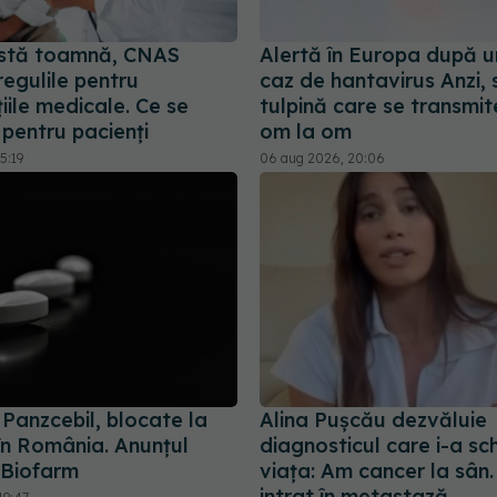
stă toamnă, CNAS
Alertă în Europa după u
egulile pentru
caz de hantavirus Anzi, 
iile medicale. Ce se
tulpină care se transmit
pentru pacienți
om la om
5:19
06 aug 2026, 20:06
i Panzcebil, blocate la
Alina Pușcău dezvăluie
în România. Anunțul
diagnosticul care i-a s
 Biofarm
viața: Am cancer la sân
intrat în metastază