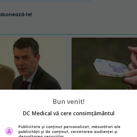
abonează‑te!
Bun venit!
AS, mesaj după revolta
Statul acordă un sprijin
lor: În sănătate, timpul
15.000 de lei. Cine poa
DC Medical vă cere consimțământul
ră în șanse la viață
cererea din 17 august
Publicitate și conținut personalizat, măsurători ale
10:10
04 aug 2026, 21:01
publicității și de conținut, cercetarea audienței și
dezvoltarea serviciilor