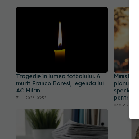
Tragedie în lumea fotbalului. A
Ministeru
murit Franco Baresi, legenda lui
planul pe
AC Milan
speciale 
pentru p
31 iul 2026, 09:52
03 aug 2026, 