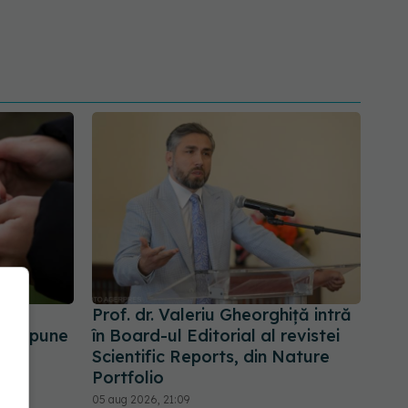
 de
Prof. dr. Valeriu Gheorghiță intră
te depune
în Board-ul Editorial al revistei
Scientific Reports, din Nature
Portfolio
05 aug 2026, 21:09