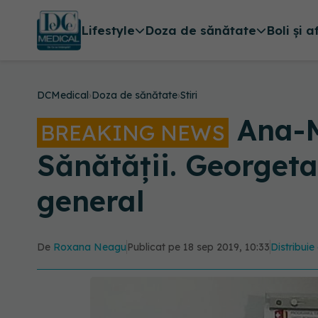
Lifestyle
Doza de sănătate
Boli și a
DCMedical
›
Doza de sănătate
›
Stiri
Ana-M
BREAKING NEWS
Sănătății. Georgeta 
general
De
Roxana Neagu
Publicat pe 18 sep 2019, 10:33
Distribuie