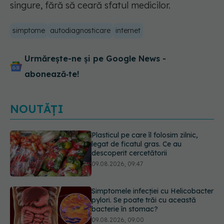
singure, fără să ceară sfatul medicilor.
simptome
autodiagnosticare
internet
Urmărește-ne și pe Google News -
abonează‑te!
NOUTĂȚI
Simptomele infecției cu Helicobacter
pylori. Se poate trăi cu această
bacterie în stomac?
09.08.2026, 09:00
Transpirații nocturne: semnul ignorat
care poate ascunde probleme
serioase de sănătate