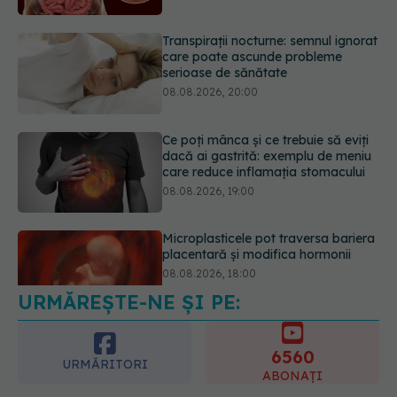
08.08.2026, 20:00
Ce poți mânca și ce trebuie să eviți
dacă ai gastrită: exemplu de meniu
care reduce inflamația stomacului
08.08.2026, 19:00
Microplasticele pot traversa bariera
placentară și modifica hormonii
08.08.2026, 18:00
URMĂREȘTE-NE ȘI PE:
Plasticul pe care îl folosim zilnic,
legat de ficatul gras. Ce au
descoperit cercetătorii
6560
09.08.2026, 09:47
URMĂRITORI
ABONAȚI
365
1401
URMĂRITORI
URMĂRITORI