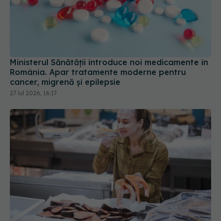
Ministerul Sănătății introduce noi medicamente în
România. Apar tratamente moderne pentru
cancer, migrenă și epilepsie
27 iul 2026, 16:17
Aveți grijă ce consumați pe timp de vară. ANPC a
găsit pește alterat, mucegai și ulei degradat
24 iul 2026, 18:00