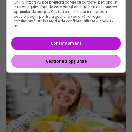
Unii furnizori vă pot prelucra datele cu caracter personal în
interes legitim, față de care puteți obiecta prin gestionarea
opțiunilor de mai jos. Căutați un link în partea de jos a
acestei pagini pentru a gestiona sau a vă retrage
consimțământul în setările de confidențialitate și cookie-
uri.
București și Ilfov intră sub cod roșu de caniculă.
Temperaturile pot ajunge la 41 de grade
Consimțământ
28 iun 2026, 14:38
Gestionați opțiunile
6 nutrienți pe care îi ignorăm după 30 de ani și de
ce organismul are nevoie de ei