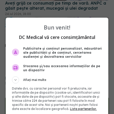
Bun venit!
DC Medical vă cere consimțământul
Publicitate și conținut personalizat, măsurători
ale publicității și de conținut, cercetarea
audienței și dezvoltarea serviciilor
Boala care poate sta ascunsă 30 de ani. Peste
Stocarea și/sau accesarea informațiilor de pe
800 de români au fost testați în șase săptămâni
un dispozitiv
27 iul 2026, 15:00
Aflați mai multe
Datele dvs. cu caracter personal vor fi prelucrate, iar
informațiile de pe dispozitiv (cookie-uri, identificatori unici
și alte date de pe dispozitiv) pot fi stocate, accesate de și
trimise către 224 de parteneri sau pot fi folosite în mod
specific de acest site. Noi și partenerii noștri putem folosi
date exacte de localizare geografică.
Lista partenerilor.