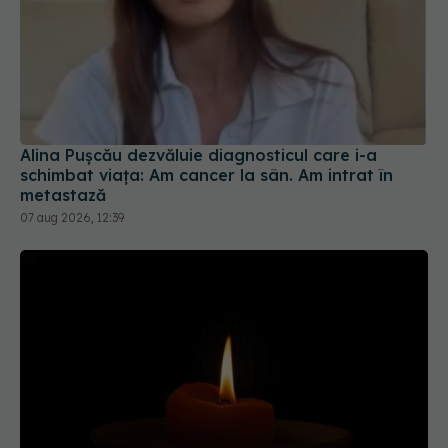
Alina Pușcău dezvăluie diagnosticul care i-a
schimbat viața: Am cancer la sân. Am intrat în
metastază
07 aug 2026, 12:39
Doliu în teatrul românesc. A murit marea actriță
Adela Mărculescu