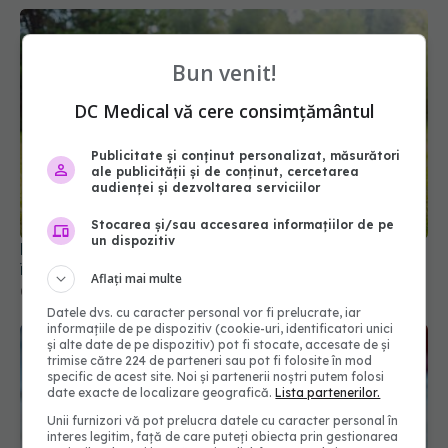
Bun venit!
DC Medical vă cere consimțământul
Publicitate și conținut personalizat, măsurători
ale publicității și de conținut, cercetarea
audienței și dezvoltarea serviciilor
Stocarea și/sau accesarea informațiilor de pe
un dispozitiv
Ministerul Sănătății modifică regulile de încadrare
în grad de handicap
Aflați mai multe
04 aug 2026, 10:33
Datele dvs. cu caracter personal vor fi prelucrate, iar
informațiile de pe dispozitiv (cookie-uri, identificatori unici
și alte date de pe dispozitiv) pot fi stocate, accesate de și
trimise către 224 de parteneri sau pot fi folosite în mod
specific de acest site. Noi și partenerii noștri putem folosi
date exacte de localizare geografică.
Lista partenerilor.
Unii furnizori vă pot prelucra datele cu caracter personal în
interes legitim, față de care puteți obiecta prin gestionarea