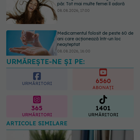
ani care acționează într-un loc
neașteptat
08.08.2026, 16:00
Transpirații nocturne: semnul ignorat
care poate ascunde probleme
serioase de sănătate
08.08.2026, 20:00
URMĂREȘTE-NE ȘI PE:
6560
URMĂRITORI
ABONAȚI
365
1401
URMĂRITORI
URMĂRITORI
ARTICOLE SIMILARE