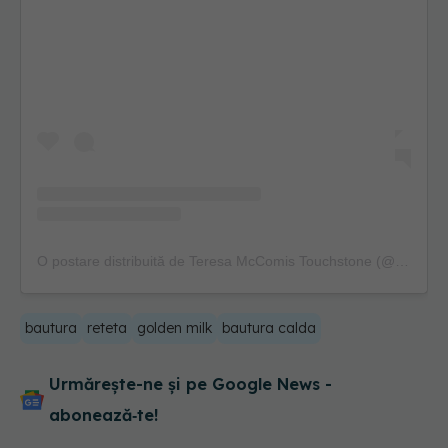
O postare distribuită de Teresa McComis Touchstone (@ambitiousteresa)
bautura
reteta
golden milk
bautura calda
Urmărește-ne și pe Google News -
abonează‑te!