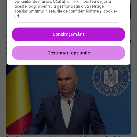
opțiunilor de mai jos. Căutați un link în partea de jos a
acestei pagini pentru a gestiona sau a vă retrage
consimțământul în setările de confidențialitate și cookie-
uri.
Consimțământ
Alertă în Europa după un nou caz de hantavirus
Anzi, singura tulpină care se transmite de la om la
om
Gestionați opțiunile
06 aug 2026, 20:06