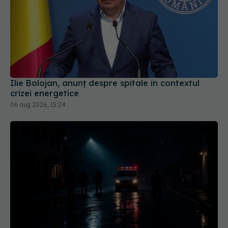
Ilie Bolojan, anunț despre spitale în contextul
crizei energetice
06 aug 2026, 15:24
Caz șocant la Cluj. Echipaj de ambulanță atacat
în timpul unei misiuni în Cluj. Șoferul a ajuns la