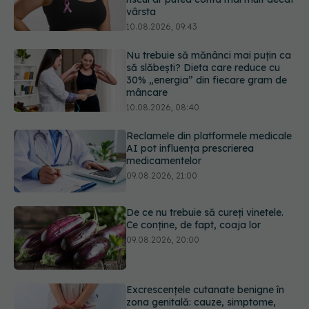
să slăbești? Dieta care reduce cu
30% „energia” din fiecare gram de
mâncare
10.08.2026, 08:40
Reclamele din platformele medicale
AI pot influența prescrierea
medicamentelor
09.08.2026, 21:00
De ce nu trebuie să cureți vinetele.
Ce conține, de fapt, coaja lor
09.08.2026, 20:00
Excrescențele cutanate benigne în
zona genitală: cauze, simptome,
diagnostic și opțiuni de tratament
09.08.2026, 19:00
URMĂREȘTE-NE ȘI PE:
Sânii densi sau antecedente