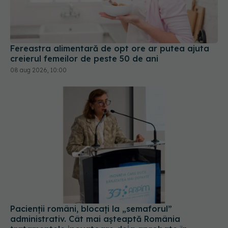
Fereastra alimentară de opt ore ar putea ajuta
creierul femeilor de peste 50 de ani
08 aug 2026, 10:00
Pacienții români, blocați la „semaforul”
administrativ. Cât mai așteaptă România
tratamentele inovatoare deja aprobate în
Europa
05 aug 2026, 12:33