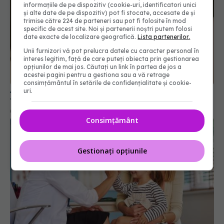
informațiile de pe dispozitiv (cookie-uri, identificatori unici
și alte date de pe dispozitiv) pot fi stocate, accesate de și
trimise către 224 de parteneri sau pot fi folosite în mod
specific de acest site. Noi și partenerii noștri putem folosi
date exacte de localizare geografică.
Lista partenerilor.
Unii furnizori vă pot prelucra datele cu caracter personal în
Alina Pușcău, diagnostic devastator! Am cinci
interes legitim, față de care puteți obiecta prin gestionarea
opțiunilor de mai jos. Căutați un link în partea de jos a
tumori și boala a ajuns la oase
acestei pagini pentru a gestiona sau a vă retrage
04 aug 2026, 11:27
consimțământul în setările de confidențialitate și cookie-
uri.
Consimțământ
Gestionați opțiunile
Diagnosticele de autism la fete au crescut după
pandemia de COVID-19