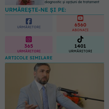
familiale de cancer mamar? De ce
riscul ar putea conta mai mult decât
6560
vârsta
URMĂRITORI
ABONAȚI
10.08.2026, 09:43
365
1401
URMĂRITORI
URMĂRITORI
ARTICOLE SIMILARE
Prof. dr. Valeriu Gheorghiță intră în Board-ul