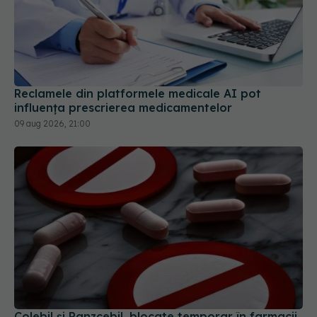
Reclamele din platformele medicale AI pot
influența prescrierea medicamentelor
09 aug 2026, 21:00
Colebil și Panzcebil, blocate temporar în farmacii.
ANMDMR explică de ce a luat măsura
06 aug 2026, 16:37