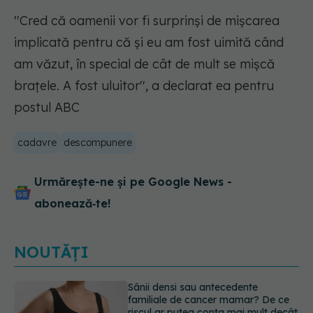
''Cred că oamenii vor fi surprinşi de mişcarea
implicată pentru că şi eu am fost uimită când
am văzut, în special de cât de mult se mişcă
braţele. A fost uluitor'', a declarat ea pentru
postul ABC
cadavre
descompunere
Urmărește-ne și pe Google News -
abonează‑te!
NOUTĂȚI
Nu trebuie să mănânci mai puțin ca