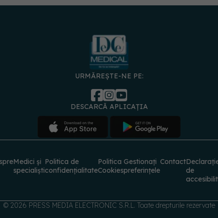
URMĂREȘTE-NE PE:
DESCARCĂ APLICAȚIA
spre
Medici și
Politica de
Politica
Gestionați
Contact
Declarați
specialiști
confidențialitate
Cookies
preferințele
de
accesibili
© 2026 PRESS MEDIA ELECTRONIC S.R.L. Toate drepturile rezervate