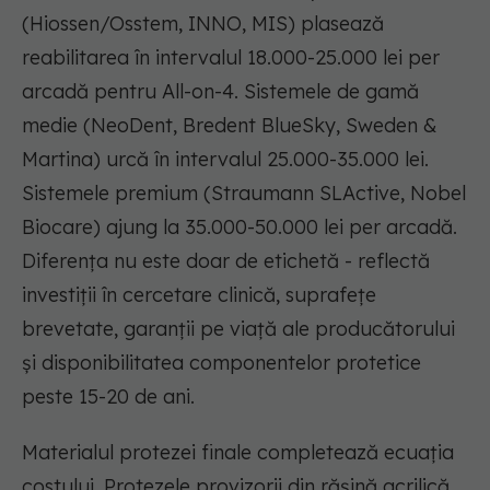
(Hiossen/Osstem, INNO, MIS) plasează
reabilitarea în intervalul 18.000-25.000 lei per
arcadă pentru All-on-4. Sistemele de gamă
medie (NeoDent, Bredent BlueSky, Sweden &
Martina) urcă în intervalul 25.000-35.000 lei.
Sistemele premium (Straumann SLActive, Nobel
Biocare) ajung la 35.000-50.000 lei per arcadă.
Diferența nu este doar de etichetă - reflectă
investiții în cercetare clinică, suprafețe
brevetate, garanții pe viață ale producătorului
și disponibilitatea componentelor protetice
peste 15-20 de ani.
Materialul protezei finale completează ecuația
costului. Protezele provizorii din rășină acrilică,