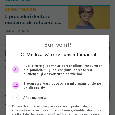
STOMATOLOGIE
5 proceduri dentare
moderne de refacere a
danturii
15.12.2025, 13:20
Bun venit!
STOMATOLOGIE
Pasta de dinți cu
EXCLUSIV
DC Medical vă cere consimțământul
cărbune activ. Cifra magică
de pe pasta de dinți.
Publicitate și conținut personalizat, măsurători
25.02.2023, 16:15
ale publicității și de conținut, cercetarea
Gabor: Ideală pentru
audienței și dezvoltarea serviciilor
curățare, cât să nu facă
STOMATOLOGIE
rău dinților
Stocarea și/sau accesarea informațiilor de pe
un dispozitiv
Parodontoza, boala
dinților frumoși, cauze și
Aflați mai multe
tratament. Poate duce la
23.01.2023, 22:00
Datele dvs. cu caracter personal vor fi prelucrate, iar
boli de inimă sau
informațiile de pe dispozitiv (cookie-uri, identificatori unici
complicații în timpul sarcinii
și alte date de pe dispozitiv) pot fi stocate, accesate de și