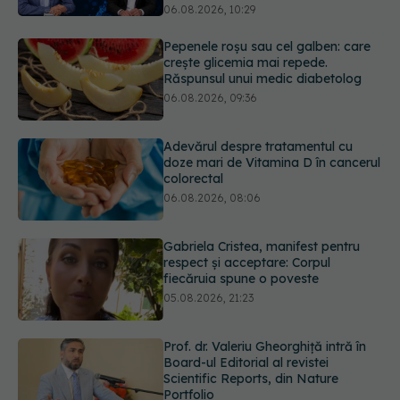
Adevărul despre tratamentul cu
doze mari de Vitamina D în cancerul
colorectal
06.08.2026, 08:06
Gabriela Cristea, manifest pentru
respect și acceptare: Corpul
fiecăruia spune o poveste
05.08.2026, 21:23
Prof. dr. Valeriu Gheorghiță intră în
Board-ul Editorial al revistei
Scientific Reports, din Nature
Portfolio
05.08.2026, 21:09
EXCLUSIV
Tratamentul modern al
cancerelor ginecologice. Dr. Sorin
Bogdan (SANADOR), la DC Medical
și DC News