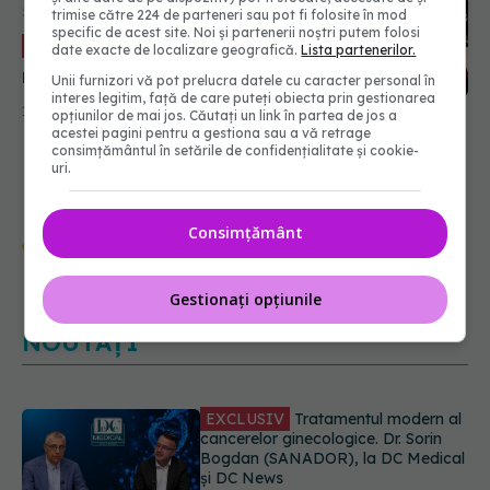
STOMATOLOGIE
trimise către 224 de parteneri sau pot fi folosite în mod
specific de acest site. Noi și partenerii noștri putem folosi
Ce trebuie să
EXCLUSIV
date exacte de localizare geografică.
Lista partenerilor.
mâncăm în funcție de
Unii furnizori vă pot prelucra datele cu caracter personal în
forma dinților și De Ce ne
interes legitim, față de care puteți obiecta prin gestionarea
17.12.2022, 11:12
opțiunilor de mai jos. Căutați un link în partea de jos a
cad dinții de la o vârstă.
acestei pagini pentru a gestiona sau a vă retrage
Doru Negru: Și noi ce
consimțământul în setările de confidențialitate și cookie-
uri.
facem? Ne punem dinți de
fier și măsele de oțel
Urmărește-ne și pe Google News -
Consimțământ
abonează‑te!
Gestionați opțiunile
NOUTĂȚI
Pepenele roșu sau cel galben: care
crește glicemia mai repede.
Răspunsul unui medic diabetolog
06.08.2026, 09:36