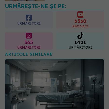
06.08.2026, 10:29
URMĂREȘTE-NE ȘI PE:
6560
URMĂRITORI
ABONAȚI
365
1401
URMĂRITORI
URMĂRITORI
ARTICOLE SIMILARE