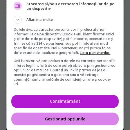
Stocarea și/sau accesarea informațiilor de pe
Bonnie Tyler a murit
un dispozitiv
09 iul 2026, 13:50
Aflați mai multe
Datele dvs. cu caracter personal vor fi prelucrate, iar
informațiile de pe dispozitiv (cookie-uri, identificatori unici
și alte date de pe dispozitiv) pot fi stocate, accesate de și
trimise către 224 de parteneri sau pot fi folosite în mod
specific de acest site. Noi și partenerii noștri putem folosi
date exacte de localizare geografică.
Lista partenerilor.
Unii furnizori vă pot prelucra datele cu caracter personal în
interes legitim, față de care puteți obiecta prin gestionarea
opțiunilor de mai jos. Căutați un link în partea de jos a
acestei pagini pentru a gestiona sau a vă retrage
consimțământul în setările de confidențialitate și cookie-
uri.
Ce înseamnă hemoglobină mică. De ce nu este
întotdeauna vorba despre lipsa de fier
19 iul 2026, 11:00
Consimțământ
Gestionați opțiunile