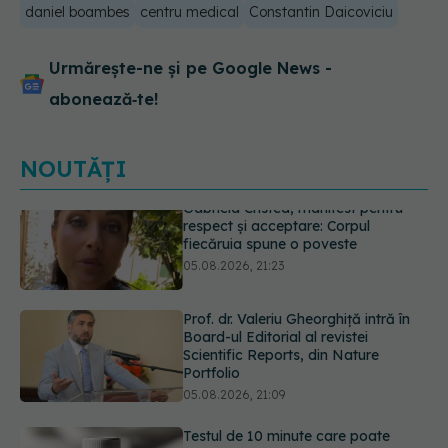
daniel boambes
centru medical
Constantin Daicoviciu
Urmărește-ne și pe Google News -
abonează‑te!
NOUTĂȚI
Prof. dr. Valeriu Gheorghiță intră în
Board-ul Editorial al revistei
Scientific Reports, din Nature
Portfolio
05.08.2026, 21:09
Testul de 10 minute care poate
arăta dacă ai nevoie de statine,
chiar dacă ai colesterolul normal
05.08.2026, 19:42