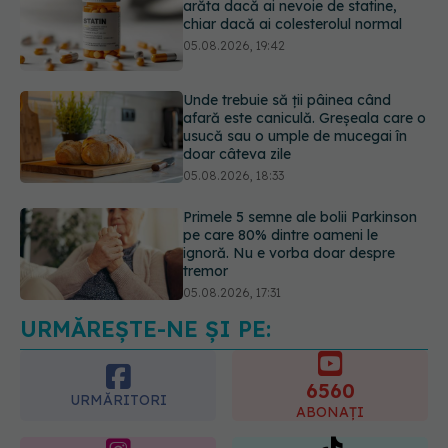
Unde trebuie să ții pâinea când
afară este caniculă. Greșeala care o
usucă sau o umple de mucegai în
doar câteva zile
05.08.2026, 18:33
Primele 5 semne ale bolii Parkinson
pe care 80% dintre oameni le
ignoră. Nu e vorba doar despre
tremor
05.08.2026, 17:31
Gabriela Cristea, manifest pentru
respect și acceptare: Corpul
fiecăruia spune o poveste
05.08.2026, 21:23
URMĂREȘTE-NE ȘI PE:
6560
URMĂRITORI
ABONAȚI