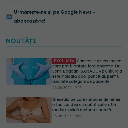
Urmărește-ne și pe Google News -
abonează‑te!
NOUTĂȚI
Greșeala pe care milioane de femei
o fac când își cumpără sutien. Un
medic explică metoda corectă
06.08.2026, 18:08
Colebil și Panzcebil, blocate
temporar în farmacii. ANMDMR
explică de ce a luat măsura
06.08.2026, 16:37
Cum aleg medicii combinația