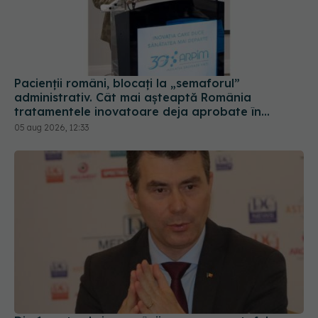
Pacienții români, blocați la „semaforul”
administrativ. Cât mai așteaptă România
tratamentele inovatoare deja aprobate în
Europa
05 aug 2026, 12:33