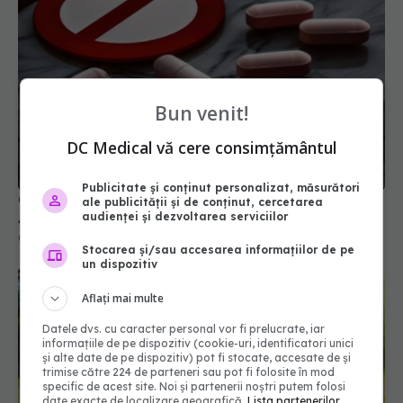
Bun venit!
DC Medical vă cere consimțământul
Publicitate și conținut personalizat, măsurători
Colebil și Panzcebil, blocate temporar în farmacii.
ale publicității și de conținut, cercetarea
ANMDMR explică de ce a luat măsura
audienței și dezvoltarea serviciilor
06 aug 2026, 16:37
Stocarea și/sau accesarea informațiilor de pe
un dispozitiv
Aflați mai multe
Datele dvs. cu caracter personal vor fi prelucrate, iar
informațiile de pe dispozitiv (cookie-uri, identificatori unici
și alte date de pe dispozitiv) pot fi stocate, accesate de și
trimise către 224 de parteneri sau pot fi folosite în mod
specific de acest site. Noi și partenerii noștri putem folosi
date exacte de localizare geografică.
Lista partenerilor.