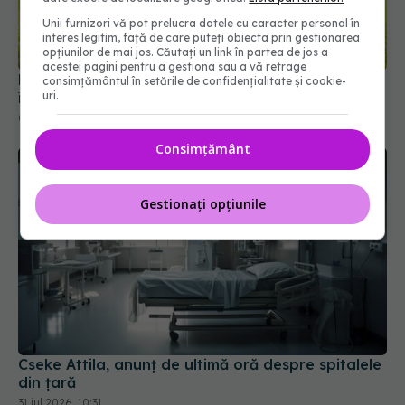
Unii furnizori vă pot prelucra datele cu caracter personal în
interes legitim, față de care puteți obiecta prin gestionarea
opțiunilor de mai jos. Căutați un link în partea de jos a
acestei pagini pentru a gestiona sau a vă retrage
Ministerul Sănătății modifică regulile de încadrare
consimțământul în setările de confidențialitate și cookie-
uri.
în grad de handicap
04 aug 2026, 10:33
Consimțământ
Gestionați opțiunile
Cseke Attila, anunț de ultimă oră despre spitalele
din țară
31 iul 2026, 10:31