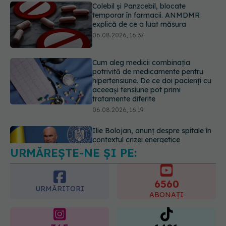
potrivită de medicamente pentru
hipertensiune. De ce doi pacienți cu
aceeași tensiune pot primi
tratamente diferite
06.08.2026, 16:19
Ilie Bolojan, anunț despre spitale în
contextul crizei energetice
06.08.2026, 15:24
EXCLUSIV
Cancerele ginecologice
care pot fi tratate fără operație. Dr.
Sorin Bogdan (SANADOR): Chirurgia
este indicată doar punctual, pentru
URMĂREȘTE-NE ȘI PE:
anumite categorii de paciente
06.08.2026, 19:05
6560
URMĂRITORI
ABONAȚI