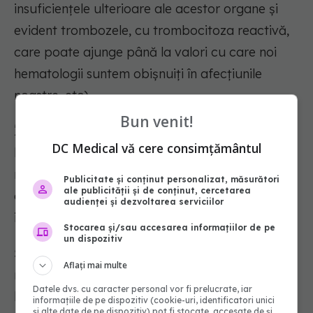
insuficiențele ulterioare ale acestor organe și
evident trombozele, cu trombocitoza reactivă,
care poate ajunge până la valori cu care noi
hematologii suntem obișnuiți în afecțiunile
noastre, etc).
Bun venit!
În acest context nu trebuie să uităm totuși de
DC Medical vă cere consimțământul
leziunea endotelială și de aspectul de vasculită
necrozantă/microangiopatie trombotică,
Publicitate și conținut personalizat, măsurători
ale publicității și de conținut, cercetarea
determinată probabil tot de contextul hipoxie-
audienței și dezvoltarea serviciilor
inflamație.
Stocarea și/sau accesarea informațiilor de pe
un dispozitiv
Și când, fericită că am descoperit un potențial
Aflați mai multe
nou mecanism cu care specialitatea mea are
Datele dvs. cu caracter personal vor fi prelucrate, iar
legătură, întreb fericită o bună prietenă
informațiile de pe dispozitiv (cookie-uri, identificatori unici
și alte date de pe dispozitiv) pot fi stocate, accesate de și