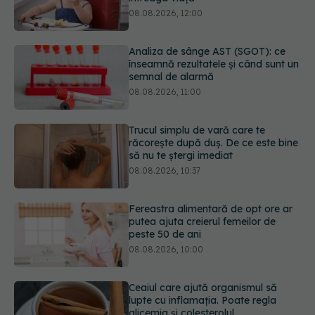
08.08.2026, 11:00
Trucul simplu de vară care te
răcorește după duș. De ce este bine
să nu te ștergi imediat
08.08.2026, 10:37
Fereastra alimentară de opt ore ar
putea ajuta creierul femeilor de
peste 50 de ani
08.08.2026, 10:00
Ceaiul care ajută organismul să
lupte cu inflamația. Poate regla
glicemia și colesterolul
08.08.2026, 09:00
Primele 1.000 de zile ar putea
decide sănătatea creierului pentru
întreaga viață