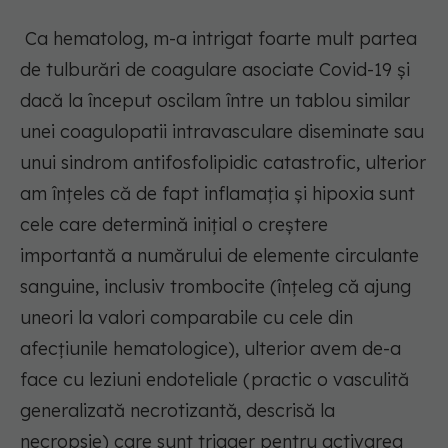
Ca hematolog, m-a intrigat foarte mult partea
de tulburări de coagulare asociate Covid-19 și
dacă la început oscilam între un tablou similar
unei coagulopatii intravasculare diseminate sau
unui sindrom antifosfolipidic catastrofic, ulterior
am înțeles că de fapt inflamația și hipoxia sunt
cele care determină inițial o creștere
importantă a numărului de elemente circulante
sanguine, inclusiv trombocite (înțeleg că ajung
uneori la valori comparabile cu cele din
afecțiunile hematologice), ulterior avem de-a
face cu leziuni endoteliale (practic o vasculită
generalizată necrotizantă, descrisă la
necropsie) care sunt trigger pentru activarea