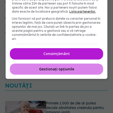
cercetătoare și un genetician de excepție – Ce
trimise către 224 de parteneri sau pot fi folosite în mod
specific de acest site. Noi și partenerii noștri putem folosi
părere ai? Răspunsul: „Am citit și eu despre
date exacte de localizare geografică.
Lista partenerilor.
acest mecanism. Problema este că testarea nu
Unii furnizori vă pot prelucra datele cu caracter personal în
interes legitim, față de care puteți obiecta prin gestionarea
prea depistează virusul în sânge. Dar probabil
opțiunilor de mai jos. Căutați un link în partea de jos a
acestei pagini pentru a gestiona sau a vă retrage
vom ști mai multe în următoarele 2-3 luni!"
consimțământul în setările de confidențialitate și cookie-
uri.
sange
hematolog
Covid-19
mihaela andreescu
Consimțământ
Urmărește-ne și pe Google News -
abonează‑te!
Gestionați opțiunile
NOUTĂȚI
Analiza de sânge AST (SGOT): ce
înseamnă rezultatele și când sunt un
semnal de alarmă