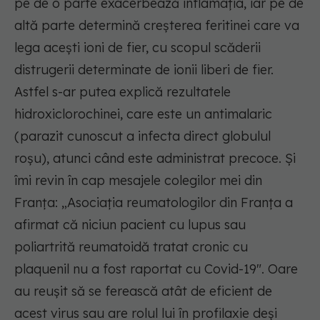
pe de o parte exacerbează inflamația, iar pe de
altă parte determină creșterea feritinei care va
lega acești ioni de fier, cu scopul scăderii
distrugerii determinate de ionii liberi de fier.
Astfel s-ar putea explică rezultatele
hidroxiclorochinei, care este un antimalaric
(parazit cunoscut a infecta direct globulul
roșu), atunci când este administrat precoce. Și
îmi revin în cap mesajele colegilor mei din
Franța: „Asociația reumatologilor din Franța a
afirmat că niciun pacient cu lupus sau
poliartrită reumatoidă tratat cronic cu
plaquenil nu a fost raportat cu Covid-19". Oare
au reușit să se ferească atât de eficient de
acest virus sau are rolul lui în profilaxie deși