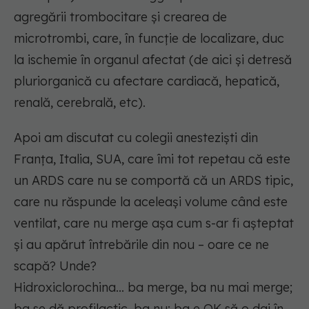
agregării trombocitare și crearea de
microtrombi, care, în funcție de localizare, duc
la ischemie în organul afectat (de aici și detresă
pluriorganică cu afectare cardiacă, hepatică,
renală, cerebrală, etc).
Apoi am discutat cu colegii anesteziști din
Franța, Italia, SUA, care îmi tot repetau că este
un ARDS care nu se comportă că un ARDS tipic,
care nu răspunde la aceleași volume când este
ventilat, care nu merge așa cum s-ar fi așteptat
și au apărut întrebările din nou – oare ce ne
scapă? Unde?
Hidroxiclorochina... ba merge, ba nu mai merge;
ba se dă profilactic, ba nu; ba e OK să o dai în