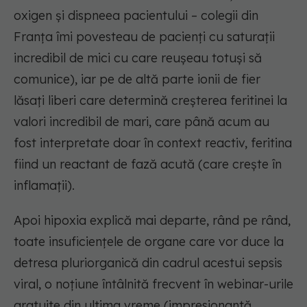
oxigen și dispneea pacientului – colegii din
Franța îmi povesteau de pacienți cu saturații
incredibil de mici cu care reușeau totuși să
comunice), iar pe de altă parte ionii de fier
lăsați liberi care determină creșterea feritinei la
valori incredibil de mari, care până acum au
fost interpretate doar în context reactiv, feritina
fiind un reactant de fază acută (care crește în
inflamații).
Apoi hipoxia explică mai departe, rând pe rând,
toate insuficiențele de organe care vor duce la
detresa pluriorganică din cadrul acestui sepsis
viral, o noțiune întâlnită frecvent în webinar-urile
gratuite din ultima vreme (impresionantă