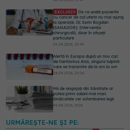
particulare
06.08.2026, 20:45
Alertă în Europa după un nou caz
de hantavirus Anzi, singura tulpină
care se transmite de la om la om
06.08.2026, 20:06
Mii de angajați din Sănătate ar
putea primi salarii mai mari.
Sindicatele cer schimbarea legii
06.08.2026, 19:26
EXCLUSIV
Cancerele ginecologice
care pot fi tratate fără operație. Dr.
Sorin Bogdan (SANADOR): Chirurgia
este indicată doar punctual, pentru
anumite categorii de paciente
06.08.2026, 19:05
URMĂREȘTE-NE ȘI PE:
EXCLUSIV
Brahiterapie vs