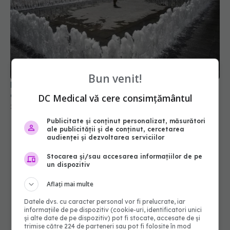
Bun venit!
Ministerul Sănătății, apel către spitale și
ambulanțe în plin val de caniculă
DC Medical vă cere consimțământul
27 iun 2026, 17:47
Publicitate și conținut personalizat, măsurători
ale publicității și de conținut, cercetarea
audienței și dezvoltarea serviciilor
Stocarea și/sau accesarea informațiilor de pe
un dispozitiv
Aflați mai multe
Datele dvs. cu caracter personal vor fi prelucrate, iar
informațiile de pe dispozitiv (cookie-uri, identificatori unici
și alte date de pe dispozitiv) pot fi stocate, accesate de și
trimise către 224 de parteneri sau pot fi folosite în mod