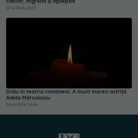
cancer, migrenă și epilepsie
27 iul 2026, 16:17
Doliu în teatrul românesc. A murit marea actriță
Adela Mărculescu
24 iul 2026, 14:44