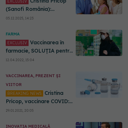
Cristina Pricop
EXCLUSIV
(Sanofi România):
"Imunizarea este cheia".
05.12.2025, 14:23
Greșeala părinților care
amplifică fenomenul
FARMA
rezistenței antimicrobiene
Vaccinarea în
EXCLUSIV
farmacie, SOLUȚIA pentru
pacienți. Pricop: Se ajunge
12.04.2022, 15:04
de 10 ori mai repede decât
în cabinetul medicului de
VACCINAREA, PREZENT ȘI
familie
VIITOR
Cristina
BREAKING NEWS
Pricop, vaccinare COVID:
tehnologia ARN Mesager
29.01.2021, 20:05
este testată și
experimentată de zeci de
INOVAȚIA MEDICALĂ
ani