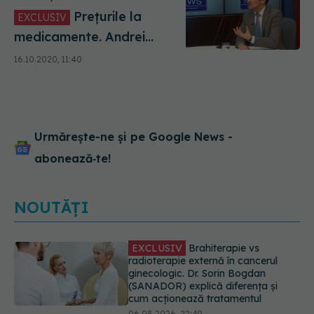
Prețurile la
EXCLUSIV
medicamente. Andrei
Baciu: se lucrează la
16.10.2020, 11:40
legislație
Urmărește-ne și pe Google News -
abonează‑te!
NOUTĂȚI
EXCLUSIV
De ce unele paciente
cu cancer de col uterin nu mai ajung
la operație. Dr. Sorin Bogdan
(SANADOR): Intervenția
chirurgicală, doar în situații