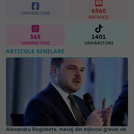
radioterapie externă în cancerul
ginecologic. Dr. Sorin Bogdan
6560
(SANADOR) explică diferența și
URMĂRITORI
cum acționează tratamentul
ABONAȚI
06.08.2026, 22:49
365
1401
URMĂRITORI
URMĂRITORI
ARTICOLE SIMILARE
Alexandru Rogobete, mesaj din mijlocul grevei de