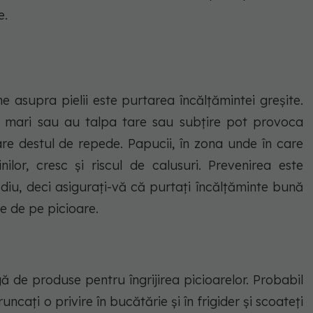
e.
 asupra pielii este purtarea încălțămintei greșite.
a mari sau au talpa tare sau subțire pot provoca
are destul de repede. Papucii, în zona unde în care
ilor, cresc și riscul de calusuri. Prevenirea este
u, deci asigurați-vă că purtați încălțăminte bună
le de pe picioare.
 de produse pentru îngrijirea picioarelor. Probabil
ncați o privire în bucătărie și în frigider și scoateți