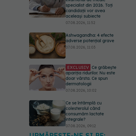
specialist din 2026. Toți
candidații vor avea
aceleași subiecte
07.08.2026, 11:52
Ashwagandha: 4 efecte
adverse potențial grave
07.08.2026, 11:03
EXCLUSIV
Ce grăbește
apariția ridurilor. Nu este
doar vârsta. Ce spun
dermatologii
07.08.2026, 10:02
Ce se întâmplă cu
colesterolul când
consumăm lactate
integrale?
07.08.2026, 09:12
URMĂREȘTE-NE ȘI PE: