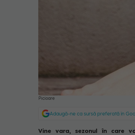
Picioare
Adaugă-ne ca sursă preferată în Go
Vine vara, sezonul în care vo