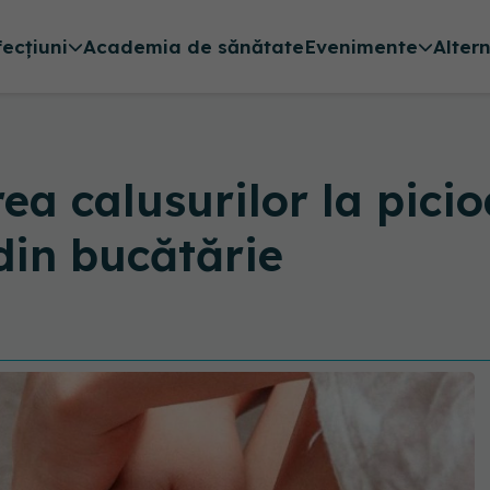
fecțiuni
Academia de sănătate
Evenimente
Alter
ea calusurilor la picio
din bucătărie