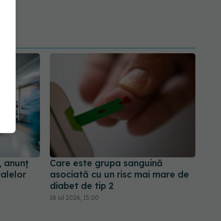
, anunț
Care este grupa sanguină
alelor
asociată cu un risc mai mare de
diabet de tip 2
18 iul 2026, 15:00