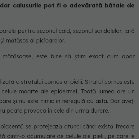
 dar calusurile pot fi o adevărată bătaie de
oarele pentru sezonul cald, sezonul sandalelor, iată
și mătăsos al picioarelor.
i mătăsoase, este bine să știm exact cum apar
izată a stratului cornos al pielii. Stratul cornos este
ine celule moarte ale epidermei. Toată lumea are un
ioare și nu este nimic în neregulă cu asta. Dar aveți
ru poate provoca în cele din urmă durere.
ubiacentă se protejează atunci când există frecare
ă dintr-o acumulare de celule ale pielii, pe care le