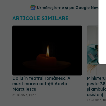
Urmărește-ne și pe Google News - 
ARTICOLE SIMILARE
Doliu în teatrul românesc. A
Minister
murit marea actriță Adela
peste 7.8
Mărculescu
și ambula
asistenți
24 iul 2026, 14:44
27 iul 2026, 1