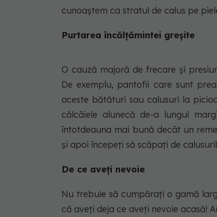
cunoaștem ca stratul de calus pe piel
Purtarea încălțămintei greșite
O cauză majoră de frecare și presiune
De exemplu, pantofii care sunt pre
aceste bătături sau calusuri la picio
călcâiele alunecă de-a lungul margin
întotdeauna mai bună decât un remedi
și apoi începeți să scăpați de calusuri
De ce aveți nevoie
Nu trebuie să cumpărați o gamă largă
că aveți deja ce aveți nevoie acasă! Aru