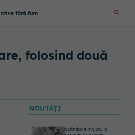
native fără fum
are, folosind două
NOUTĂȚI
Schimbare majoră la
examenul de medic