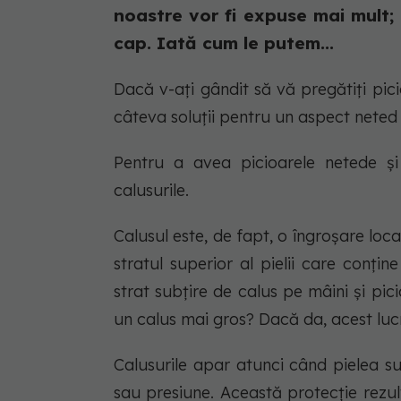
noastre vor fi expuse mai mult;
cap. Iată cum le putem...
Dacă v-ați gândit să vă pregătiți pici
câteva soluții pentru un aspect neted 
Pentru a avea picioarele netede ș
calusurile.
Calusul este, de fapt, o îngroșare local
stratul superior al pielii care conț
strat subțire de calus pe mâini și pic
un calus mai gros? Dacă da, acest luc
Calusurile apar atunci când pielea s
sau presiune. Această protecție rezult