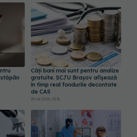
ntru
Câți bani mai sunt pentru analize
e stăpân
gratuite. SCJU Brașov afișează
în timp real fondurile decontate
de CAS
20 iul 2026, 13:31