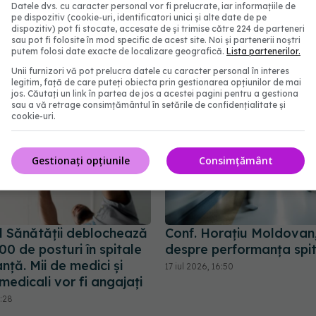
Datele dvs. cu caracter personal vor fi prelucrate, iar informațiile de
pe dispozitiv (cookie-uri, identificatori unici și alte date de pe
abonează‑te!
dispozitiv) pot fi stocate, accesate de și trimise către 224 de parteneri
sau pot fi folosite în mod specific de acest site. Noi și partenerii noștri
putem folosi date exacte de localizare geografică.
Lista partenerilor.
Unii furnizori vă pot prelucra datele cu caracter personal în interes
legitim, față de care puteți obiecta prin gestionarea opțiunilor de mai
jos. Căutați un link în partea de jos a acestei pagini pentru a gestiona
sau a vă retrage consimțământul în setările de confidențialitate și
cookie-uri.
Gestionați opțiunile
Consimțământ
ul Sănătății deblochează
Conf. Horațiu Moldovan
00 de posturi în spitale
despre performanța spit
nță. Mii de medici și
17 iul 2026, 16:50
 medicali vor fi angajați
8:28