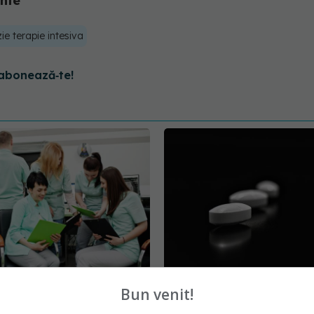
inte
ie terapie intesiva
abonează‑te!
gajări în spitalele și
Colebil și Panzcebil, blo
Bun venit!
le din țară. Unde se
vânzare în România. Anu