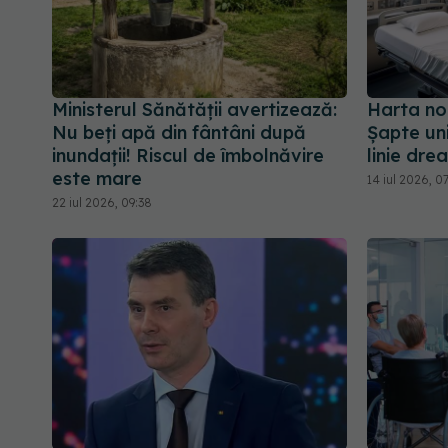
Ministerul Sănătății avertizează:
Harta noi
Nu beți apă din fântâni după
Șapte uni
inundații! Riscul de îmbolnăvire
linie dre
este mare
14 iul 2026, 0
22 iul 2026, 09:38