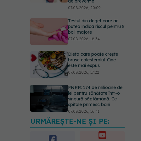
de prevenție
07.08.2026, 20:09
Testul din deget care ar
putea indica riscul pentru 8
boli majore
07.08.2026, 18:34
Dieta care poate crește
brusc colesterolul. Cine
este mai expus
07.08.2026, 17:22
PNRR: 174 de milioane de
lei pentru sănătate într-o
singură săptămână. Ce
spitale primesc bani
07.08.2026, 16:41
URMĂREȘTE-NE ȘI PE:
Ce spune culoarea ta
preferată despre vârsta
pe care o ai. Care este