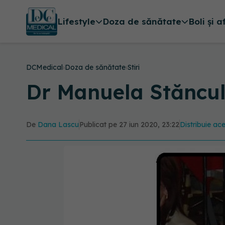
Lifestyle
Doza de sănătate
Boli și a
DCMedical
›
Doza de sănătate
›
Stiri
Dr Manuela Stăncul
De
Dana Lascu
Publicat pe 27 iun 2020, 23:22
Distribuie ace