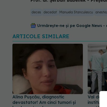
Prof. dr. Șerban Bubenek - Președ
deces
decedat
Manuela Stanculescu
anestez
Urmărește-ne și pe Google News - 
ARTICOLE SIMILARE
Alina Pușcău, diagnostic
Val de an
devastator! Am cinci tumori și
instituții