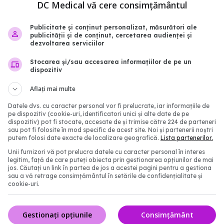
stenți medicali și
făcut de Biofarm
DC Medical vă cere consimțământul
eri
04 aug 2026, 19:47
8:51
Publicitate și conținut personalizat, măsurători ale
publicității și de conținut, cercetarea audienței și
dezvoltarea serviciilor
Stocarea și/sau accesarea informațiilor de pe un
dispozitiv
Aflați mai multe
Datele dvs. cu caracter personal vor fi prelucrate, iar informațiile de
pe dispozitiv (cookie-uri, identificatori unici și alte date de pe
dispozitiv) pot fi stocate, accesate de și trimise către 224 de parteneri
sau pot fi folosite în mod specific de acest site. Noi și partenerii noștri
putem folosi date exacte de localizare geografică.
Lista partenerilor.
ogia digitală: cum
Cât costă un aparat de
Unii furnizori vă pot prelucra datele cu caracter personal în interes
legitim, față de care puteți obiecta prin gestionarea opțiunilor de mai
scannerul intraoral
pentru adulți: tipuri și pr
jos. Căutați un link în partea de jos a acestei pagini pentru a gestiona
a pacientului și precizia
2026
sau a vă retrage consimțământul în setările de confidențialitate și
cookie-uri.
r dentare
20 iul 2026, 12:17
:07
Gestionați opțiunile
Consimțământ