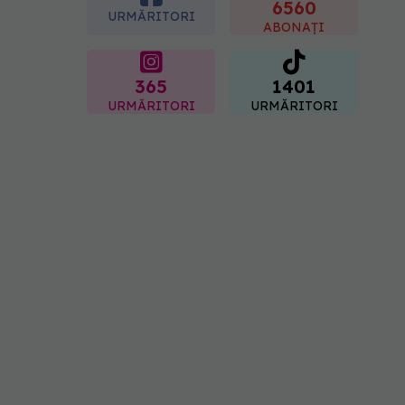
"codul cromatic" al
6560
URMĂRITORI
generațiilor
ABONAȚI
07.08.2026, 21:29
365
1401
URMĂRITORI
URMĂRITORI