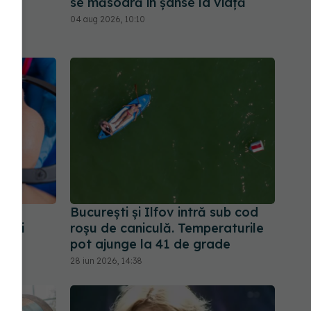
se măsoară în șanse la viață
04 aug 2026, 10:10
ntar
București și Ilfov intră sub cod
ețuri
roșu de caniculă. Temperaturile
pot ajunge la 41 de grade
28 iun 2026, 14:38