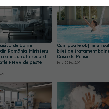
asivă de bani în
Cum poate obține un sal
 din România. Ministerul
bilet de tratament balne
 a atins o rată record
Casa de Pensii
bție PNRR de peste
16 iul 2026, 19:09
6:09