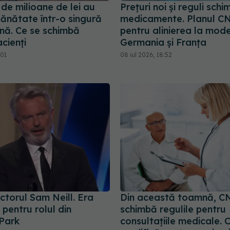
de milioane de lei au
Prețuri noi și reguli sch
 sănătate într-o singură
medicamente. Planul C
ă. Ce se schimbă
pentru alinierea la mode
cienți
Germania și Franța
:01
08 iul 2026, 18:52
ctorul Sam Neill. Era
Din această toamnă, C
pentru rolul din
schimbă regulile pentru
 Park
consultațiile medicale. 