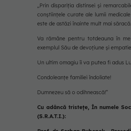
„Prin dispariția distinsei și remarca
conștiințele curate ale lumii medica
este de astăzi înainte mult mai săracă
Va rămâne pentru totdeauna în memo
exemplul Său de devoțiune și empati
Un ultim omagiu îi va putea fi adus Lun
Condoleanțe familiei îndoliate!
Dumnezeu să o odihnească!”
Cu adâncă tristețe, În numele Soc
(S.R.A.T.I.):