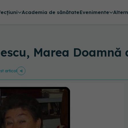
fecțiuni
Academia de sănătate
Evenimente
Alter
escu, Marea Doamnă a
st articol