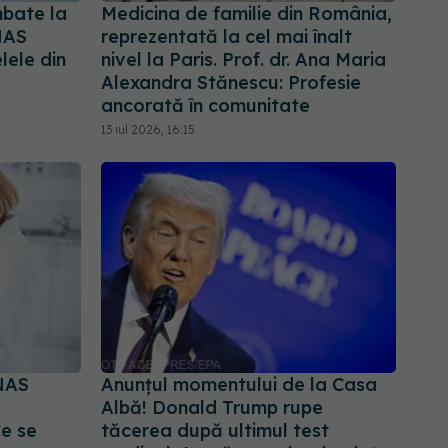
imbate la
Medicina de familie din România,
NAS
reprezentată la cel mai înalt
lele din
nivel la Paris. Prof. dr. Ana Maria
Alexandra Stănescu: Profesie
ancorată în comunitate
13 iul 2026, 16:15
NAS
Anunțul momentului de la Casa
Albă! Donald Trump rupe
Ce se
tăcerea după ultimul test