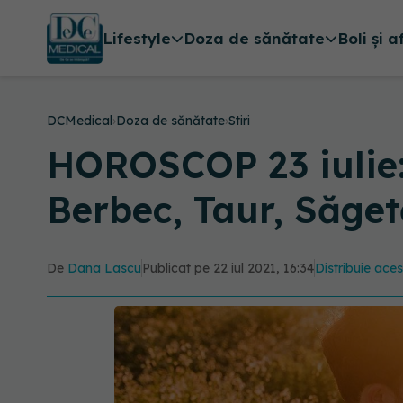
Lifestyle
Doza de sănătate
Boli și a
DCMedical
›
Doza de sănătate
›
Stiri
HOROSCOP 23 iulie: 
Berbec, Taur, Săget
De
Dana Lascu
Publicat pe 22 iul 2021, 16:34
Distribuie aces