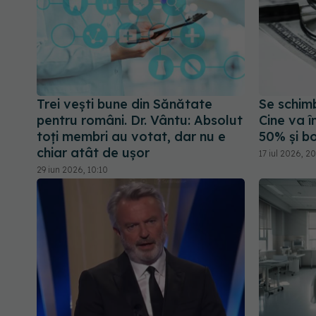
Trei vești bune din Sănătate
Se schimb
pentru români. Dr. Vântu: Absolut
Cine va î
toți membri au votat, dar nu e
50% și bo
chiar atât de ușor
17 iul 2026, 20
29 iun 2026, 10:10