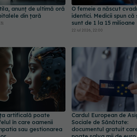
ila, anunț de ultimă oră
O femeie a născut cvadr
italele din țară
identici. Medicii spun că
sunt de 1 la 15 milioane
:31
22 iul 2026, 22:00
ța artificală poate
Cardul European de Asi
elul în care oamenii
Sociale de Sănătate:
mpatia sau gestionarea
documentul gratuit care 
lor
poate salva mii de euro 