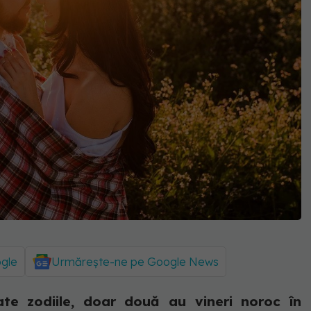
ogle
Urmărește-ne pe Google News
te zodiile, doar două au vineri noroc în