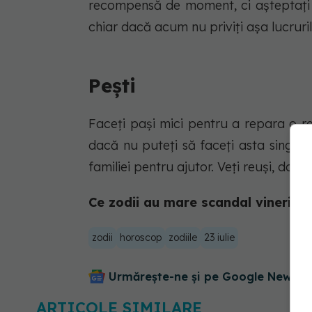
recompensă de moment, ci aşteptaţi 
chiar dacă acum nu priviţi aşa lucruril
Peşti
Faceţi paşi mici pentru a repara o re
dacă nu puteţi să faceţi asta singuri,
familiei pentru ajutor. Veţi reuşi, dacă
Ce zodii au mare scandal vineri, af
zodii
horoscop
zodiile
23 iulie
Urmărește-ne și pe Google News - 
ARTICOLE SIMILARE