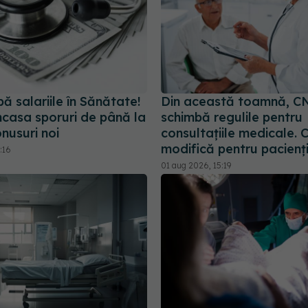
ă salariile în Sănătate!
Din această toamnă, C
ncasa sporuri de până la
schimbă regulile pentru
nusuri noi
consultațiile medicale. 
modifică pentru pacienț
:16
01 aug 2026, 15:19