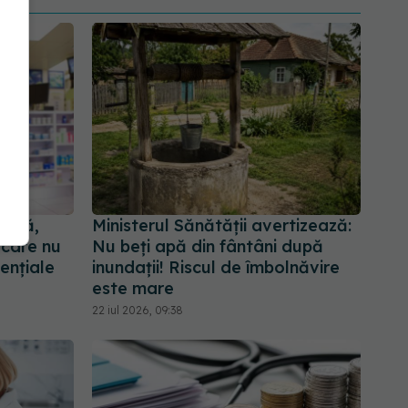
ență,
Ministerul Sănătății avertizează:
 care nu
Nu beți apă din fântâni după
ențiale
inundații! Riscul de îmbolnăvire
este mare
22 iul 2026, 09:38