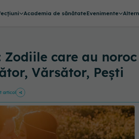
fecțiuni
Academia de sănătate
Evenimente
Alter
Zodiile care au noroc 
ător, Vărsător, Pești
t articol