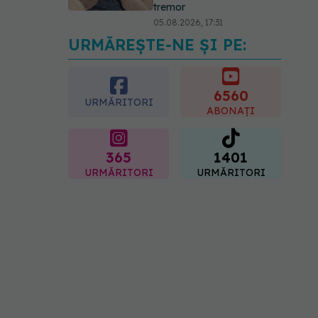
tremor
05.08.2026, 17:31
URMĂREȘTE-NE ȘI PE:
Gabriela Cristea, manifest
pentru respect și
acceptare: Corpul
fiecăruia spune o poveste
6560
URMĂRITORI
05.08.2026, 21:23
ABONAȚI
365
1401
URMĂRITORI
URMĂRITORI