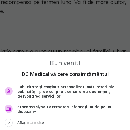
recompensa pe termen lung. Va fi de mare ajutor,
e.
laţie care s-a rupt cu un membru al familiei. Chiar
 încercaţi să apelaţi la ajutorul unui alt membru al
Bun venit!
 vă doriţi din inimă acest lucru.
DC Medical vă cere consimțământul
lați AICI.
Publicitate și conținut personalizat, măsurători ale
publicității și de conținut, cercetarea audienței și
dezvoltarea serviciilor
Stocarea și/sau accesarea informațiilor de pe un
dispozitiv
abonează‑te!
Aflați mai multe