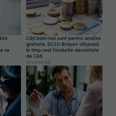
NAS
Câți bani mai sunt pentru analize
gratuite. SCJU Brașov afișează
Ce se
în timp real fondurile decontate
i
de CAS
20 iul 2026, 13:31