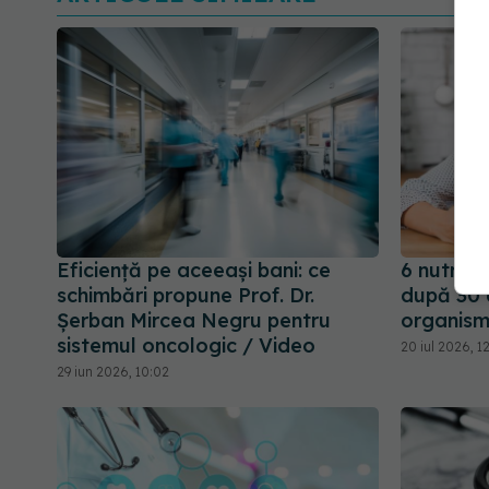
Eficiență pe aceeași bani: ce
6 nutrien
schimbări propune Prof. Dr.
după 30 d
Șerban Mircea Negru pentru
organism
sistemul oncologic / Video
20 iul 2026, 1
29 iun 2026, 10:02