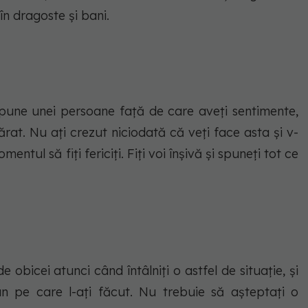
în dragoste și bani.
 spune unei persoane faţă de care aveţi sentimente,
rat. Nu aţi crezut niciodată că veţi face asta şi v-
entul să fiţi fericiţi. Fiţi voi înşivă şi spuneţi tot ce
 obicei atunci când întâlniţi o astfel de situaţie, şi
un pe care l-aţi făcut. Nu trebuie să aşteptaţi o