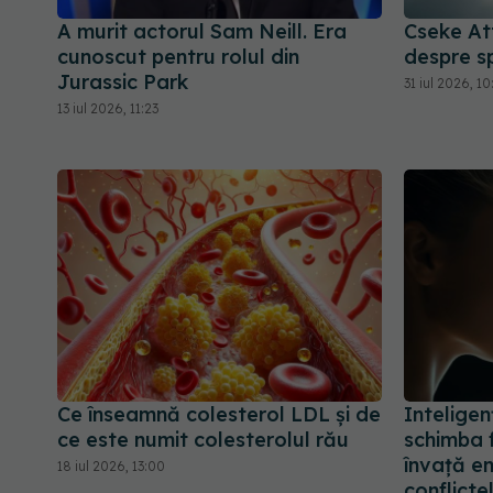
A murit actorul Sam Neill. Era
Cseke Att
cunoscut pentru rolul din
despre sp
Jurassic Park
31 iul 2026, 10
13 iul 2026, 11:23
Ce înseamnă colesterol LDL și de
Inteligen
ce este numit colesterolul rău
schimba f
învață e
18 iul 2026, 13:00
conflicte