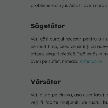
problemele din jur. Astăzi, aveți noroc 
Săgetător
Veţi găsi curajul necesar pentru a-i
de mult timp, ceea ce simţiţi cu adevă
aţi pus singuri piedică, însă astăzi e mom
aveţi pe suflet, notează
Antena3.ro
Vărsător
Veţi ajuta pe cineva, aşa cum faceţi de
veţi fi foarte mulţumiţi de lucrul b