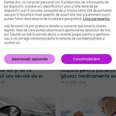
Datele dvs. cu caracter personal vor fi prelucrate, iar informațiile de
pe dispozitiv (cookie-uri, identificatori unici și alte date de pe
dispozitiv) pot fi stocate, accesate de și trimise către 224 de parteneri
sau pot fi folosite în mod specific de acest site. Noi și partenerii noștri
putem folosi date exacte de localizare geografică.
Lista partenerilor.
Unii furnizori vă pot prelucra datele cu caracter personal în interes
legitim, față de care puteți obiecta prin gestionarea opțiunilor de mai
jos. Căutați un link în partea de jos a acestei pagini pentru a gestiona
sau a vă retrage consimțământul în setările de confidențialitate și
cookie-uri.
Gestionați opțiunile
Consimțământ
ți pe care îi ignorăm
Unifarm: Canalul de Urg
e ani și de ce
răspuns pentru pacienții
ul are nevoie de ei
găsesc medicamente es
2:09
20 iul 2026, 15:16