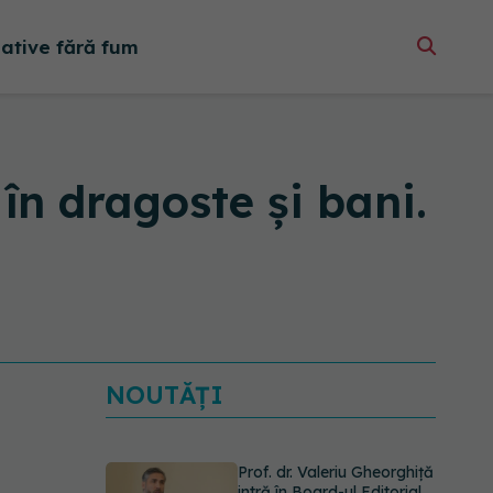
native fără fum
în dragoste și bani.
NOUTĂȚI
Prof. dr. Valeriu Gheorghiță
intră în Board-ul Editorial