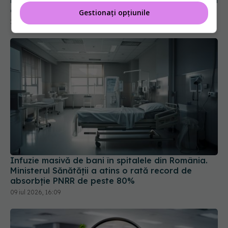
medicali. Ministrul Sănătății: „Nu putem abandona
celelalte spitale din România”
Gestionați opțiunile
23 iul 2026, 15:49
Infuzie masivă de bani în spitalele din România.
Ministerul Sănătății a atins o rată record de
absorbție PNRR de peste 80%
09 iul 2026, 16:09