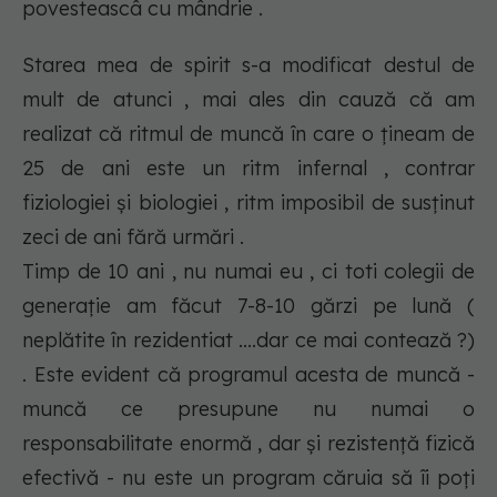
povesteascâ cu mândrie .
Starea mea de spirit s-a modificat destul de
mult de atunci , mai ales din cauză că am
realizat că ritmul de muncă în care o țineam de
25 de ani este un ritm infernal , contrar
fiziologiei și biologiei , ritm imposibil de susținut
zeci de ani fără urmări .
Timp de 10 ani , nu numai eu , ci toti colegii de
generație am făcut 7-8-10 gărzi pe lună (
neplătite în rezidentiat ....dar ce mai contează ?)
. Este evident că programul acesta de muncă -
muncă ce presupune nu numai o
responsabilitate enormă , dar și rezistență fizică
efectivă - nu este un program căruia să îi poți