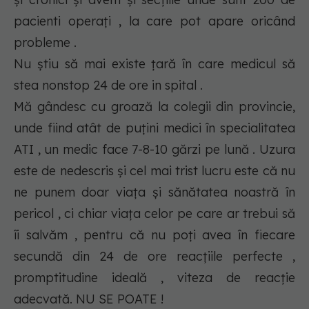
pacienti operați , la care pot apare oricând
probleme .
Nu știu să mai existe țară în care medicul să
stea nonstop 24 de ore in spital .
Mă gândesc cu groază la colegii din provincie,
unde fiind atât de puțini medici în specialitatea
ATI , un medic face 7-8-10 gărzi pe lună . Uzura
este de nedescris și cel mai trist lucru este că nu
ne punem doar viața și sănătatea noastră în
pericol , ci chiar viața celor pe care ar trebui să
îi salvăm , pentru că nu poți avea în fiecare
secundă din 24 de ore reacțiile perfecte ,
promptitudine ideală , viteza de reacție
adecvată. NU SE POATE !