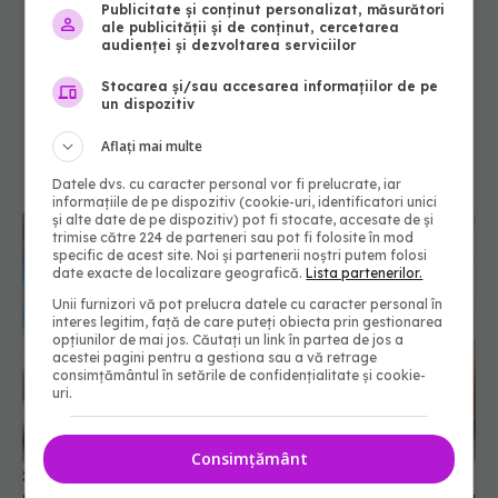
Publicitate și conținut personalizat, măsurători
ale publicității și de conținut, cercetarea
audienței și dezvoltarea serviciilor
Stocarea și/sau accesarea informațiilor de pe
un dispozitiv
Aflați mai multe
Datele dvs. cu caracter personal vor fi prelucrate, iar
informațiile de pe dispozitiv (cookie-uri, identificatori unici
și alte date de pe dispozitiv) pot fi stocate, accesate de și
trimise către 224 de parteneri sau pot fi folosite în mod
specific de acest site. Noi și partenerii noștri putem folosi
date exacte de localizare geografică.
Lista partenerilor.
Unii furnizori vă pot prelucra datele cu caracter personal în
interes legitim, față de care puteți obiecta prin gestionarea
opțiunilor de mai jos. Căutați un link în partea de jos a
acestei pagini pentru a gestiona sau a vă retrage
consimțământul în setările de confidențialitate și cookie-
uri.
Consimțământ
Spitalul „M.S. Curie” primește 22 de asistenți