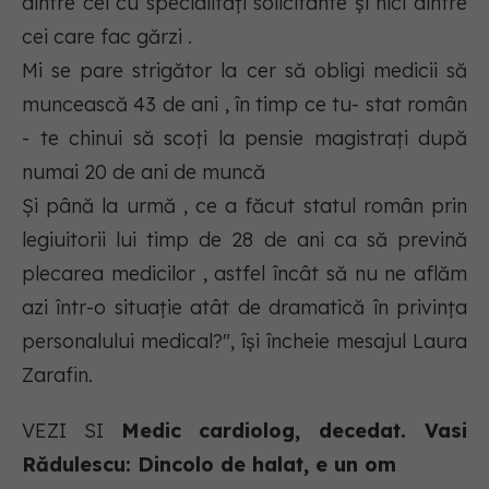
dintre cei cu specialități solicitante și nici dintre
cei care fac gărzi .
Mi se pare strigător la cer să obligi medicii să
muncească 43 de ani , în timp ce tu- stat român
- te chinui să scoți la pensie magistrați după
numai 20 de ani de muncă
Și până la urmă , ce a făcut statul român prin
legiuitorii lui timp de 28 de ani ca să prevină
plecarea medicilor , astfel încât să nu ne aflăm
azi într-o situație atât de dramatică în privința
personalului medical?"
, își încheie mesajul Laura
Zarafin.
VEZI SI
Medic cardiolog, decedat. Vasi
Rădulescu: Dincolo de halat, e un om