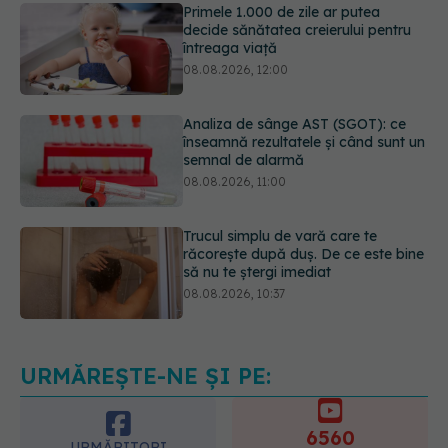
08.08.2026, 12:00
Analiza de sânge AST (SGOT): ce
înseamnă rezultatele și când sunt un
semnal de alarmă
08.08.2026, 11:00
Trucul simplu de vară care te
răcorește după duș. De ce este bine
să nu te ștergi imediat
08.08.2026, 10:37
Bacteria din intestin care a crescut
forța musculară cu 30%
08.08.2026, 14:00
URMĂREȘTE-NE ȘI PE:
6560
URMĂRITORI