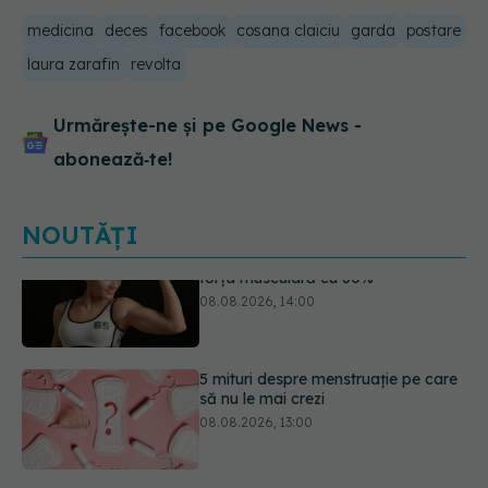
medicina
deces
facebook
cosana claiciu
garda
postare
laura zarafin
revolta
Urmărește-ne și pe Google News -
abonează‑te!
NOUTĂȚI
5 mituri despre menstruație pe care
să nu le mai crezi
08.08.2026, 13:00
Primele 1.000 de zile ar putea
decide sănătatea creierului pentru
întreaga viață