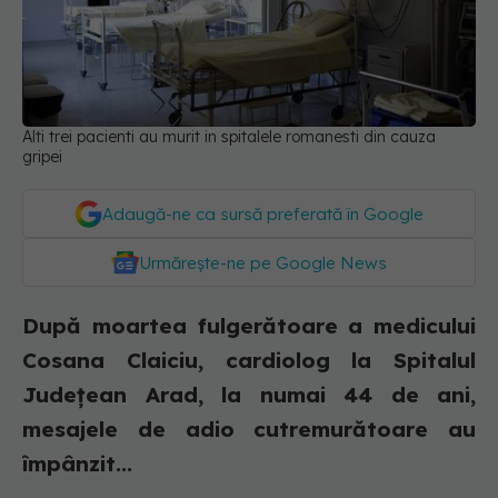
Alti trei pacienti au murit in spitalele romanesti din cauza
gripei
Adaugă-ne ca sursă preferată în Google
Urmărește-ne pe Google News
După moartea fulgerătoare a medicului
Cosana Claiciu, cardiolog la Spitalul
Județean Arad, la numai 44 de ani,
mesajele de adio cutremurătoare au
împânzit...