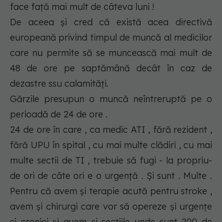
face față mai mult de câteva luni !
De aceea și cred că există acea directivă
europeană privind timpul de muncă al medicilor
care nu permite să se muncească mai mult de
48 de ore pe saptămână decât în caz de
dezastre ssu calamități.
Gărzile presupun o muncă neîntreruptă pe o
perioadă de 24 de ore .
24 de ore în care , ca medic ATI , fără rezident ,
fără UPU în spital , cu mai multe clădiri , cu mai
multe sectii de TI , trebuie să fugi - la propriu-
de ori de câte ori e o urgență . Și sunt . Multe .
Pentru că avem și terapie acută pentru stroke ,
avem și chirurgi care vor să opereze și urgențe
și cronici și avem și secțiile unde sunt 200 de