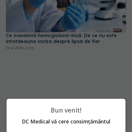
Ce înseamnă hemoglobină mică. De ce nu este
întotdeauna vorba despre lipsa de fier
19 iul 2026, 11:00
Bun venit!
DC Medical vă cere consimțământul