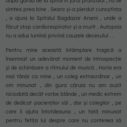
după gardă de la spital în jurul prânzului , nu se
simtea prea bine . Seara și-a pierdut cunoștința
, a ajuns la Spitalul Bagdazar Arseni , unde a
făcut stop cardiorespirator și a murit . Autopsia
nu a adus lumină privind cauzele decesului . .
Pentru mine această întâmplare tragică a
însemnat un adevărat moment de introspecție
și de schimbare a ritmului de muncă . Horia era
mai tânăr ca mine , un coleg extraordinar , un
om minunat , din gura căruia nu am auzit
niciodată decât vorbe blânde , un medic extrem
de dedicat pacienților săi , dar și colegilor , pe
care îi ajuta întotdeauna , un tată minunat
pentru fetița lui despre care nu contenea să