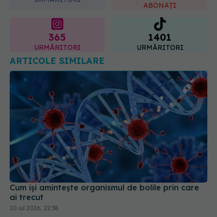
ABONAȚI
365
1401
URMĂRITORI
URMĂRITORI
ARTICOLE SIMILARE
Cum își amintește organismul de bolile prin care
ai trecut
20 iul 2026, 22:38