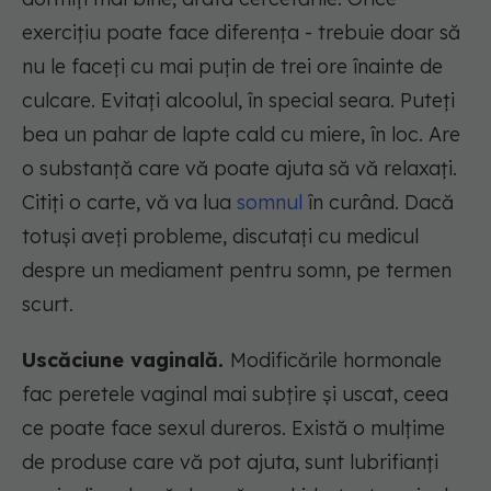
exercițiu poate face diferența - trebuie doar să
nu le faceți cu mai puțin de trei ore înainte de
culcare. Evitați alcoolul, în special seara. Puteți
bea un pahar de lapte cald cu miere, în loc. Are
o substanță care vă poate ajuta să vă relaxați.
Citiți o carte, vă va lua
somnul
în curând. Dacă
totuși aveți probleme, discutați cu medicul
despre un mediament pentru somn, pe termen
scurt.
Uscăciune vaginală.
Modificările hormonale
fac peretele vaginal mai subțire și uscat, ceea
ce poate face sexul dureros. Există o mulțime
de produse care vă pot ajuta, sunt lubrifianți