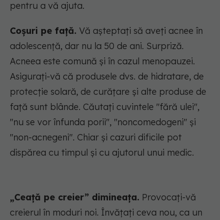
pentru a vă ajuta.
Coșuri pe față.
Vă așteptați să aveți acnee în
adolescență, dar nu la 50 de ani. Surpriză.
Acneea este comună și în cazul menopauzei.
Asigurați-vă că produsele dvs. de hidratare, de
protecție solară, de curățare și alte produse de
față sunt blânde. Căutați cuvintele "fără ulei",
"nu se vor înfunda porii", "noncomedogeni" și
"non-acnegeni". Chiar și cazuri dificile pot
dispărea cu timpul și cu ajutorul unui medic.
„Ceață pe creier” dimineața.
Provocați-vă
creierul în moduri noi. Învățați ceva nou, ca un