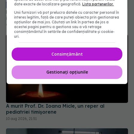
date exacte de localizare geografică.
Lista partenerilor.
09 aug 2026, 21:00
Unii furnizori vă pot prelucra datele cu caracter personal în
interes legitim, față de care puteți obiecta prin gestionarea
opțiunilor de mai jos. Căutați un link în partea de jos a
acestei pagini pentru a gestiona sau a vă retrage
consimțământul în setările de confidențialitate și cookie-
uri.
Consimțământ
Gestionați opțiunile
A murit Prof. Dr. Ioana Micle, un reper al
pediatriei timișorene
10 aug 2026, 21:51