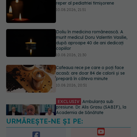
murit medicul Doru Valentin Vasilie,
după aproape 40 de ani dedicați
copiilor
10.08.2026, 21:30
Cafeaua rece pe care o poți face
acasă: are doar 84 de calorii și se
prepară în câteva minute
10.08.2026, 20:51
EXCLUSIV
Ambulanța sub
presiune. Dr. Alis Grasu (SABIF), la
Academia de Sănătate
10.08.2026, 20:19
URMĂREȘTE-NE ȘI PE:
Semnul de pe picioare care poate
dezvălui că arterele sunt grav
afectate
6560
10.08.2026, 22:29
URMĂRITORI
ABONAȚI