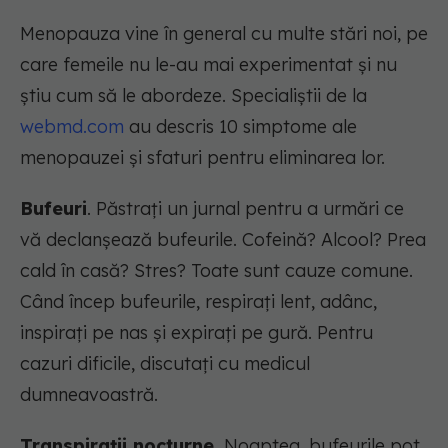
Menopauza vine în general cu multe stări noi, pe
care femeile nu le-au mai experimentat și nu
știu cum să le abordeze. Specialiștii de la
webmd.com
au descris 10 simptome ale
menopauzei și sfaturi pentru eliminarea lor.
Bufeuri
. Păstrați un jurnal pentru a urmări ce
vă declanșează bufeurile. Cofeină? Alcool? Prea
cald în casă? Stres? Toate sunt cauze comune.
Când încep bufeurile, respirați lent, adânc,
inspirați pe nas și expirați pe gură. Pentru
cazuri dificile, discutați cu medicul
dumneavoastră.
Transpirații nocturne.
Noaptea, bufeurile pot