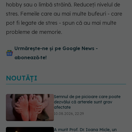
hobby sau o limbă străină. Reduceți nivelul de
stres. Femeile care au mai multe bufeuri - care
pot fi legate de stres - spun că au mai multe
probleme de memorie.
Urmărește-ne și pe Google News -
abonează‑te!
NOUTĂȚI
A murit Prof. Dr. Ioana Micle, un
reper al pediatriei timișorene
10.08.2026, 21:51
Doliu în medicina românească. A