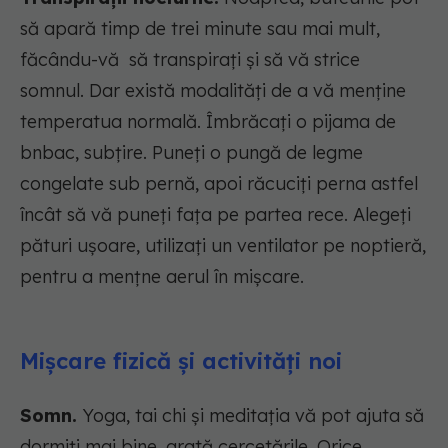
să apară timp de trei minute sau mai mult,
făcându-vă să transpirați și să vă strice
somnul. Dar există modalități de a vă menține
temperatua normală. Îmbrăcați o pijama de
bnbac, subțire. Puneți o pungă de legme
congelate sub pernă, apoi răcuciți perna astfel
încât să vă puneți fața pe partea rece. Alegeți
pături ușoare, utilizați un ventilator pe noptieră,
pentru a mențne aerul în mișcare.
Mișcare fizică și activități noi
Somn.
Yoga, tai chi și meditația vă pot ajuta să
dormiți mai bine, arată cercetările. Orice