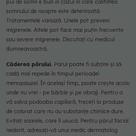
pui de somn e bun în cazul în care calitatea
somnului de noapte este deteriroată.
Tratamentele variază. Unele pot preveni
migrenele. Altele pot face mai puțin frecvente
sau severe migrenele. Discutați cu medicul
dumneavoastră.
Căderea părului.
Parul poate fi subțire și să
cadă mai repede în timpul perioadei
menopauzei. În același timp, poate crește acolo
unde nu vrei - pe bărbie și pe obraji. Pentru a
vă salva podoaba capilară, treceți la produse
de colorat care nu au substanțe chimice dure.
Evitați soarele, care îl usucă. Pentru părul facial
nedorit, adresați-vă unui medic dermatolog