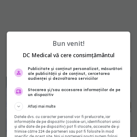
Bun venit!
DC Medical vă cere consimțământul
Publicitate și conținut personalizat, măsurători
ale publicității și de conținut, cercetarea
audienței și dezvoltarea serviciilor
Stocarea și/sau accesarea informațiilor de pe
un dispozitiv
Aflați mai multe
Datele dvs. cu caracter personal vor fi prelucrate, iar
informațiile de pe dispozitiv (cookie-uri, identificatori unici
și alte date de pe dispozitiv) pot fi stocate, accesate de și
Reclamele din platformele medicale AI pot
trimise către 224 de parteneri sau pot fi folosite în mod
influența prescrierea medicamentelor
specific de acest site. Noi și partenerii noștri putem folosi