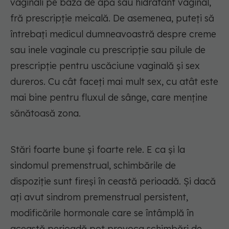
vaginali pe bază de apă sau hidratant vaginal,
fră prescripție meicală. De asemenea, puteți să
întrebați medicul dumneavoastră despre creme
sau inele vaginale cu prescripție sau pilule de
prescripție pentru uscăciune vaginală și sex
dureros. Cu cât faceți mai mult sex, cu atât este
mai bine pentru fluxul de sânge, care menține
sănătoasă zona.
Stări foarte bune și foarte rele. E ca și la
sindomul premenstrual, schimbările de
dispoziție sunt fireși în ceastă perioadă. Și dacă
ați avut sindrom premenstrual persistent,
modificările hormonale care se întâmplă în
această perioadă pot provoca schimbări de