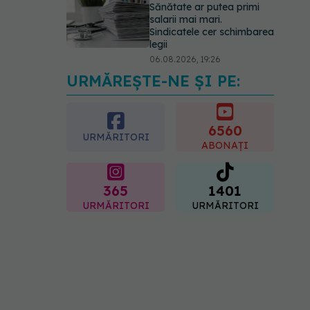
Sănătate ar putea primi
salarii mai mari.
Sindicatele cer schimbarea
legii
06.08.2026, 19:26
URMĂREȘTE-NE ȘI PE:
Alergia la ambrozie: 4
lucruri esențiale despre
simptome, prevenție și
tratament, explicate de dr.
6560
URMĂRITORI
Tudor Ciuhodaru
ABONAȚI
07.08.2026, 08:21
365
1401
URMĂRITORI
URMĂRITORI