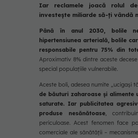
Iar reclamele joacă rolul de
investește miliarde să-ți vândă 
Până în anul 2030, bolile ne
hipertensiunea arterială, bolile ca
responsabile pentru 75% din tota
Aproximativ 8% dintre aceste decese v
special populațiile vulnerabile.
Aceste boli, adesea numite „ucigași t
de băuturi zaharoase și alimente u
saturate. Iar publicitatea agres
produse nesănătoase
, contribu
periculoase. Acest fenomen face par
comerciale ale sănătății – mecanismele