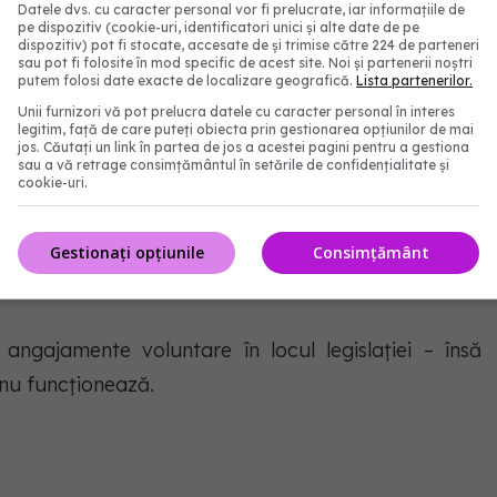
controlul bolilor netransmisibile, axată pe taxe de
Datele dvs. cu caracter personal vor fi prelucrate, iar informațiile de
pe dispozitiv (cookie-uri, identificatori unici și alte date de pe
ngul dăunător.
dispozitiv) pot fi stocate, accesate de și trimise către 224 de parteneri
sau pot fi folosite în mod specific de acest site. Noi și partenerii noștri
putem folosi date exacte de localizare geografică.
Lista partenerilor.
Unii furnizori vă pot prelucra datele cu caracter personal în interes
ogresăm?
legitim, față de care puteți obiecta prin gestionarea opțiunilor de mai
jos. Căutați un link în partea de jos a acestei pagini pentru a gestiona
sau a vă retrage consimțământul în setările de confidențialitate și
cookie-uri.
e întâmpină o rezistență puternică din partea
cive, diseminează informații înșelătoare, își spală
Gestionați opțiunile
Consimțământ
te socială și influențează procesul legislativ pentru
angajamente voluntare în locul legislației – însă
 nu funcționează.