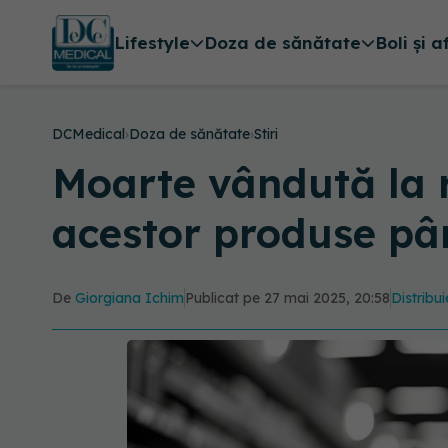
Lifestyle
Doza de sănătate
Boli și a
DCMedical
›
Doza de sănătate
›
Stiri
Moarte vândută la r
acestor produse pâ
De
Giorgiana Ichim
Publicat pe 27 mai 2025, 20:58
Distribui