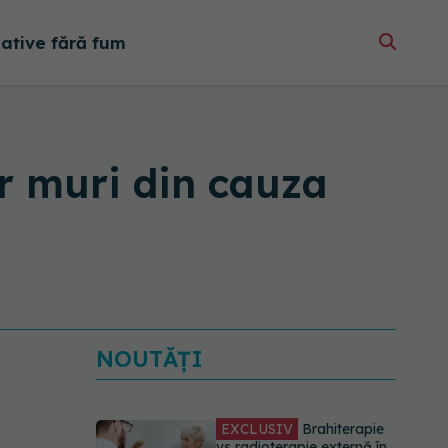
native fără fum
r muri din cauza
NOUTĂȚI
EXCLUSIV
Brahiterapie
vs radioterapie externă în