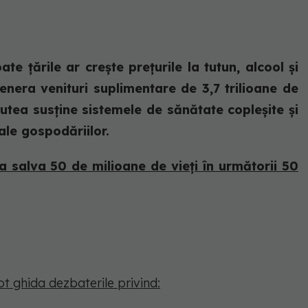
e țările ar crește prețurile la tutun, alcool și
nera venituri suplimentare de 3,7 trilioane de
putea susține sistemele de sănătate copleșite și
ale gospodăriilor.
 salva 50 de milioane de vieți în următorii 50
ot ghida dezbaterile privind: