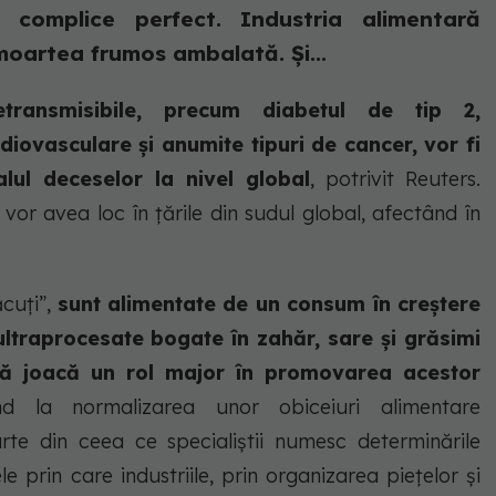
 complice perfect. Industria alimentară
moartea frumos ambalată. Și...
transmisibile, precum diabetul de tip 2,
rdiovasculare și anumite tipuri de cancer, vor fi
lul deceselor la nivel global
, potrivit Reuters.
or avea loc în țările din sudul global, afectând în
ăcuți”,
sunt alimentate de un consum în creștere
ltraprocesate bogate în zahăr, sare și grăsimi
ivă joacă un rol major în promovarea acestor
ind la normalizarea unor obiceiuri alimentare
te din ceea ce specialiștii numesc determinările
 prin care industriile, prin organizarea piețelor și