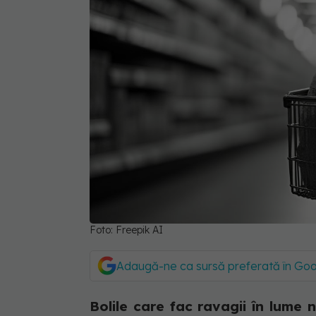
Foto: Freepik AI
Adaugă-ne ca sursă preferată în Go
Bolile care fac ravagii în lume n