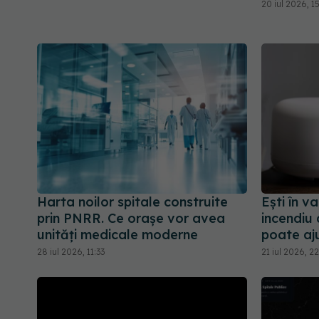
20 iul 2026, 1
Harta noilor spitale construite
Ești în v
prin PNRR. Ce orașe vor avea
incendiu
unități medicale moderne
poate aju
28 iul 2026, 11:33
21 iul 2026, 2