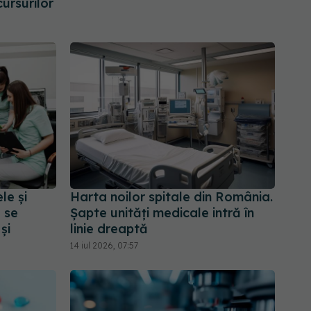
ursurilor
le și
Harta noilor spitale din România.
e se
Șapte unități medicale intră în
și
linie dreaptă
14 iul 2026, 07:57