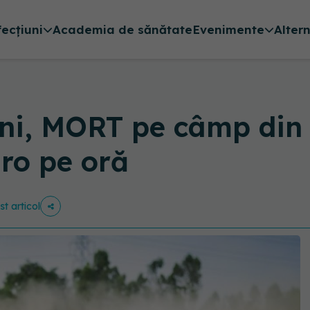
fecțiuni
Academia de sănătate
Evenimente
Alter
ni, MORT pe câmp din 
ro pe oră
st articol