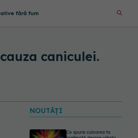
native fără fum
cauza caniculei.
NOUTĂȚI
Ce spune culoarea ta
preferată despre vârsta