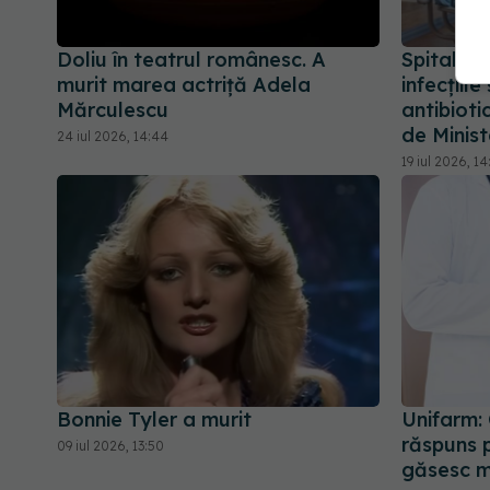
Doliu în teatrul românesc. A
Spitalele
murit marea actriță Adela
infecțiil
Mărculescu
antibioti
de Minist
24 iul 2026, 14:44
19 iul 2026, 14
Bonnie Tyler a murit
Unifarm:
răspuns p
09 iul 2026, 13:50
găsesc m