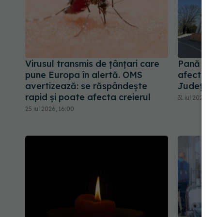
Virusul transmis de țânțari care
Pană maj
pune Europa în alertă. OMS
afectează
avertizează: se răspândește
Județean,
rapid și poate afecta creierul
31 iul 2026, 17:
25 iul 2026, 16:00