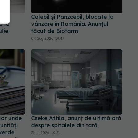
e
Colebil și Panzcebil, blocate la
ă la
vânzare în România. Anunțul
lie
făcut de Biofarm
04 aug 2026, 19:47
elor unde
Cseke Attila, anunț de ultimă oră
unități
despre spitalele din țară
verde
31 iul 2026, 10:31