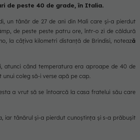
i de peste 40 de grade, în Italia.
 un tânăr de 27 de ani din Mali care și-a pierdut
âmp, de peste peste patru ore, într-o zi de căldură
no, la câțiva kilometri distanță de Brindisi, noteaz
ă
urei, atunci când temperatura era aproape de 40 de
t unui coleg să-i verse apă pe cap.
sta a vrut să se întoarcă la casa fratelui său care
 iar tânărul și-a pierdut cunoștința și s-a prăbușit