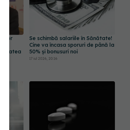
i vor
Se schimbă salariile în Sănătate!
Cine va încasa sporuri de până la
ănătatea
50% și bonusuri noi
ce
17 iul 2026, 20:16