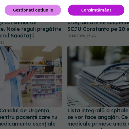
Gestionați opțiunile
Consimțământ
, obligate să publice
Internările și intervențiil
e și consumul de
programate se suspend
ce. Noile reguli pregătite
SCJU Constanța pe 20 iu
erul Sănătății
18 iul 2026, 15:48
:20
 Canalul de Urgență,
Lista integrală a spital
entru pacienții care nu
se vor face angajări. Ce 
edicamente esențiale
medicale primesc undă 