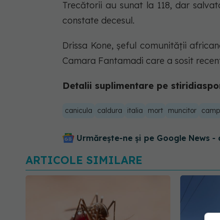
Trecătorii au sunat la 118, dar salvat
constate decesul.
Drissa Kone, șeful comunității african
Camara Fantamadi care a sosit recent î
Detalii suplimentare pe stiridiaspo
canicula
caldura
italia
mort
muncitor
camp
Urmărește-ne și pe Google News - 
ARTICOLE SIMILARE