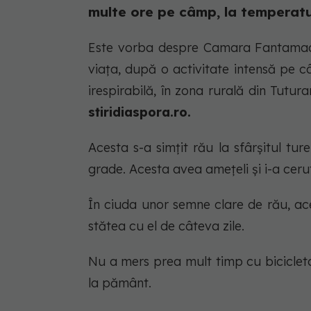
multe ore pe câmp, la temperatur
Este vorba despre Camara Fantamadi,
viața, după o activitate intensă pe c
irespirabilă, în zona rurală din Tutura
stiridiaspora.ro.
Acesta s-a simțit rău la sfârșitul t
grade. Acesta avea amețeli și i-a ceru
În ciuda unor semne clare de rău, ace
stătea cu el de câteva zile.
Nu a mers prea mult timp cu bicicleta,
la pământ.