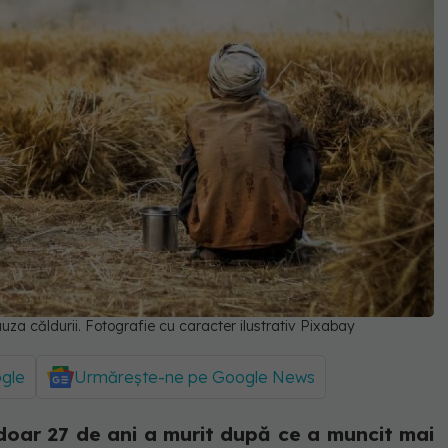
uza căldurii. Fotografie cu caracter ilustrativ Pixabay
ogle
Urmărește-ne pe Google News
doar 27 de ani a murit după ce a muncit mai