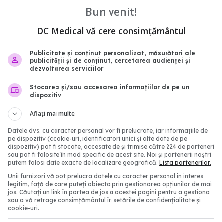
Bun venit!
DC Medical vă cere consimțământul
Publicitate și conținut personalizat, măsurători ale
publicității și de conținut, cercetarea audienței și
oră de curent
Din 1 septembrie, români
dezvoltarea serviciilor
 activitatea Spitalului
avea portofel digital de
 la Sibiu
sănătate. Ce este "E-S
Stocarea și/sau accesarea informațiilor de pe un
dispozitiv
Mea" și ce beneficii adu
31
pacienților
Aflați mai multe
30 iul 2026, 17:08
Datele dvs. cu caracter personal vor fi prelucrate, iar informațiile de
pe dispozitiv (cookie-uri, identificatori unici și alte date de pe
dispozitiv) pot fi stocate, accesate de și trimise către 224 de parteneri
sau pot fi folosite în mod specific de acest site. Noi și partenerii noștri
putem folosi date exacte de localizare geografică.
Lista partenerilor.
Unii furnizori vă pot prelucra datele cu caracter personal în interes
legitim, față de care puteți obiecta prin gestionarea opțiunilor de mai
jos. Căutați un link în partea de jos a acestei pagini pentru a gestiona
sau a vă retrage consimțământul în setările de confidențialitate și
cookie-uri.