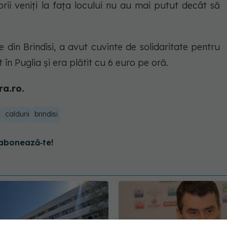
orii veniți la fața locului nu au mai putut decât să
e din Brindisi, a avut cuvinte de solidaritate pentru
n Puglia și era plătit cu 6 euro pe oră.
ra.ro.
caldurii
brindisi
abonează‑te!