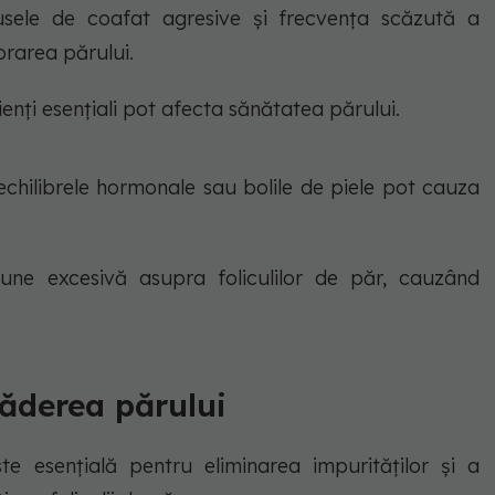
dusele de coafat agresive și frecvența scăzută a
iorarea părului.
rienți esențiali pot afecta sănătatea părului.
hilibrele hormonale sau bolile de piele pot cauza
iune excesivă asupra foliculilor de păr, cauzând
căderea părului
e esențială pentru eliminarea impurităților și a