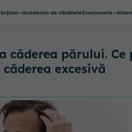
fecțiuni
Academia de sănătate
Evenimente
Alter
la căderea părului. Ce 
i căderea excesivă