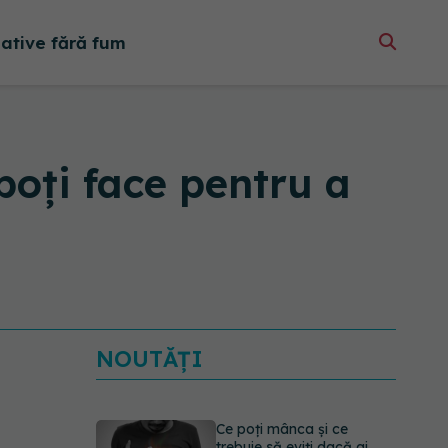
native fără fum
poți face pentru a
NOUTĂȚI
Ce poți mânca și ce
trebuie să eviți dacă ai