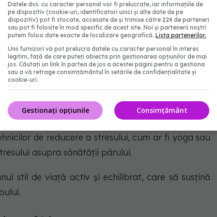
Datele dvs. cu caracter personal vor fi prelucrate, iar informațiile de
pe dispozitiv (cookie-uri, identificatori unici și alte date de pe
a infecțiilor. Are un rol important în producția și
dispozitiv) pot fi stocate, accesate de și trimise către 224 de parteneri
sau pot fi folosite în mod specific de acest site. Noi și partenerii noștri
e necesară îndepărtarea acestuia
putem folosi date exacte de localizare geografică.
Lista partenerilor.
Unii furnizori vă pot prelucra datele cu caracter personal în interes
ate în menținerea unui păr sănătos, este important
legitim, față de care puteți obiecta prin gestionarea opțiunilor de mai
jos. Căutați un link în partea de jos a acestei pagini pentru a gestiona
jirii părului. Aceasta implică:
sau a vă retrage consimțământul în setările de confidențialitate și
cookie-uri.
ei diete bogate în proteine, vitamine și minerale
Gestionați opțiunile
Consimțământ
nicilor de reducere a stresului, cum ar fi yoga sau
resului asupra sănătății părului.
ui stil de viață activ și echilibrat, care să susțină
pului.