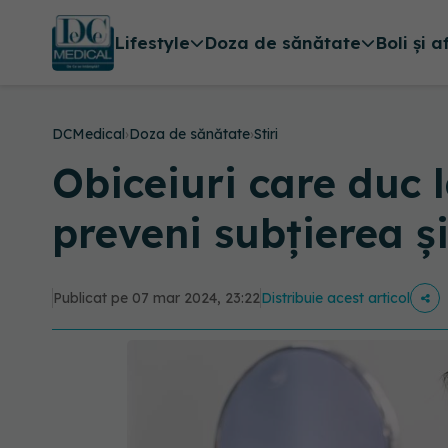
Lifestyle
Doza de sănătate
Boli și a
DCMedical
›
Doza de sănătate
›
Stiri
Obiceiuri care duc 
preveni subțierea ș
Publicat pe 07 mar 2024, 23:22
Distribuie acest articol