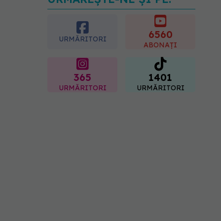
Transpirații nocturne:
semnul ignorat care poate
ascunde probleme
serioase de sănătate
6560
URMĂRITORI
08.08.2026, 20:00
ABONAȚI
365
1401
URMĂRITORI
URMĂRITORI