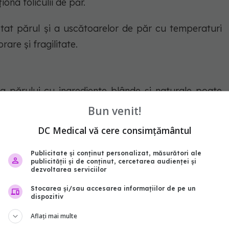
ona foliculii de păr.
eptat părul și a uscătoarelor de păr cu temperaturi
are și fragilitate.
a părului cu ingrediente blânde și naturale poate
Bun venit!
DC Medical vă cere consimțământul
apariția vârfurilor despicate și menține aspectul
Publicitate și conținut personalizat, măsurători ale
publicității și de conținut, cercetarea audienței și
dezvoltarea serviciilor
țierea sau căderea excesivă, există și opțiuni de
adrul clinicilor specializate. Terapiile cu laser
Stocarea și/sau accesarea informațiilor de pe un
dispozitiv
lul scalpului, îmbunătățind astfel creșterea părului
Aflați mai multe