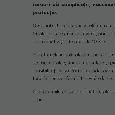
rareori dă complicații, vaccina
protecție.
Oreionul este o infecție virală extrem
18 zile de la expunere la virus, până l
aproximativ șapte până la 10 zile.
Simptomele inițiale ale infecției cu or
de rău, cefalee, dureri musculare și 
sensibilității și umflăturii glandei paro
face în general fără a fi nevoie de tes
Complicațiile grave de sănătate ale ore
orhita.