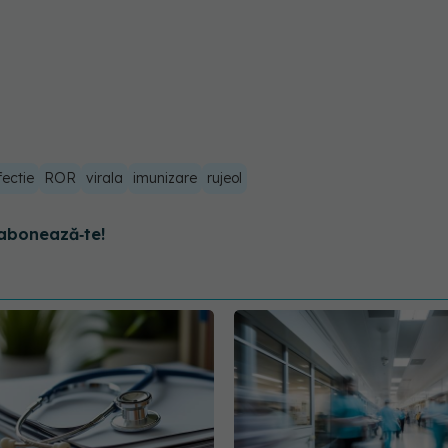
fectie
ROR
virala
imunizare
rujeol
abonează‑te!