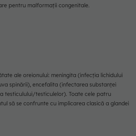
are pentru malformații congenitale.
ate ale oreionului: meningita (infecția lichidului
va spinării), encefalita (infectarea substanței
ia testiculului/testiculelor). Toate cele patru
tul să se confrunte cu implicarea clasică a glandei