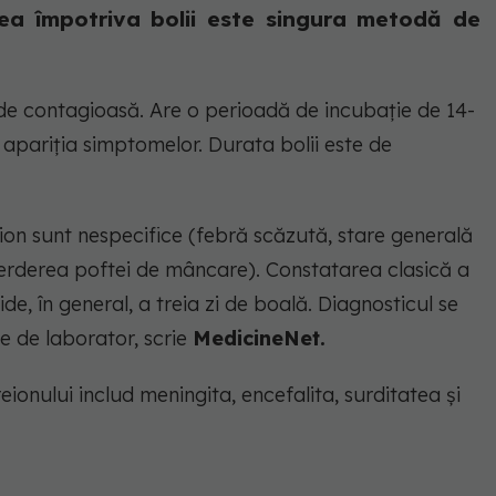
rea împotriva bolii este singura metodă de
 de contagioasă. Are o perioadă de incubație de 14-
a apariția simptomelor. Durata bolii este de
eion sunt nespecifice (febră scăzută, stare generală
pierderea poftei de mâncare). Constatarea clasică a
tide, în general, a treia zi de boală. Diagnosticul se
te de laborator, scrie
MedicineNet.
ionului includ meningita, encefalita, surditatea și