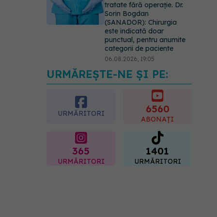
tratate fără operație. Dr.
Sorin Bogdan
(SANADOR): Chirurgia
este indicată doar
punctual, pentru anumite
categorii de paciente
06.08.2026, 19:05
URMĂREȘTE-NE ȘI PE:
EXCLUSIV
Brahiterapie
vs radioterapie externă în
cancerul ginecologic. Dr.
Sorin Bogdan (SANADOR)
6560
URMĂRITORI
explică diferența și cum
ABONAȚI
acționează tratamentul
06.08.2026, 22:49
365
1401
URMĂRITORI
URMĂRITORI