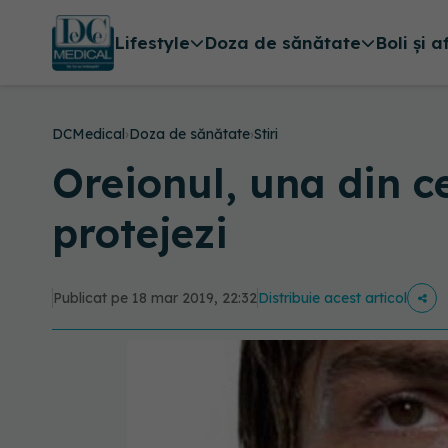
Lifestyle
Doza de sănătate
Boli și a
DCMedical
›
Doza de sănătate
›
Stiri
Oreionul, una din c
protejezi
Publicat pe 18 mar 2019, 22:32
Distribuie acest articol