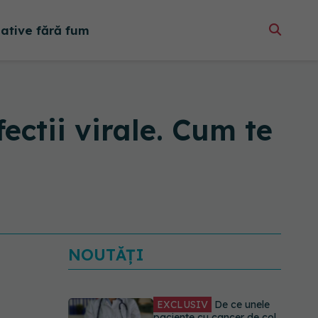
native fără fum
ectii virale. Cum te
NOUTĂȚI
EXCLUSIV
De ce unele
paciente cu cancer de col