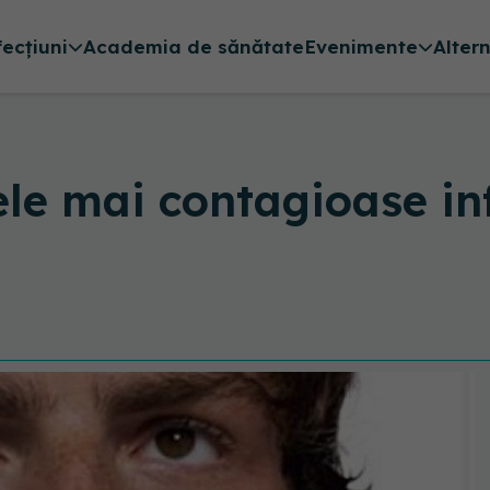
fecțiuni
Academia de sănătate
Evenimente
Alter
ele mai contagioase inf