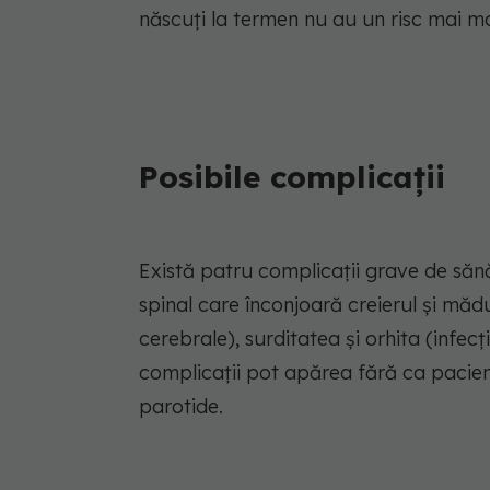
născuți la termen nu au un risc mai m
Posibile complicații
Există patru complicații grave de sănăt
spinal care înconjoară creierul și mădu
cerebrale), surditatea și orhita (infecț
complicații pot apărea fără ca pacien
parotide.