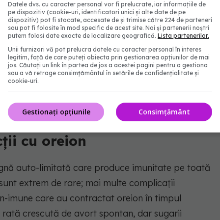
Datele dvs. cu caracter personal vor fi prelucrate, iar informațiile de
i
pe dispozitiv (cookie-uri, identificatori unici și alte date de pe
dispozitiv) pot fi stocate, accesate de și trimise către 224 de parteneri
sau pot fi folosite în mod specific de acest site. Noi și partenerii noștri
putem folosi date exacte de localizare geografică.
Lista partenerilor.
vate la cei cu oreion este umflarea și sensibilitatea
Unii furnizori vă pot prelucra datele cu caracter personal în interes
ărțile laterale ale feței. Glandele parotide sunt
legitim, față de care puteți obiecta prin gestionarea opțiunilor de mai
jos. Căutați un link în partea de jos a acestei pagini pentru a gestiona
e ar fi zona perciunilor. Mai puțin frecvent sunt
sau a vă retrage consimțământul în setările de confidențialitate și
cookie-uri.
b maxilarul inferior (mandibula) sau sub limbă
Gestionați opțiunile
Consimțământ
ții cu oreion
nignă auto-limitată care produce imunitate pe toată
e sunt extrem de rare; mai multe complicații
on-imune care au contractat oreion în timpul
o rată crescută de avort spontan, dar sugarii