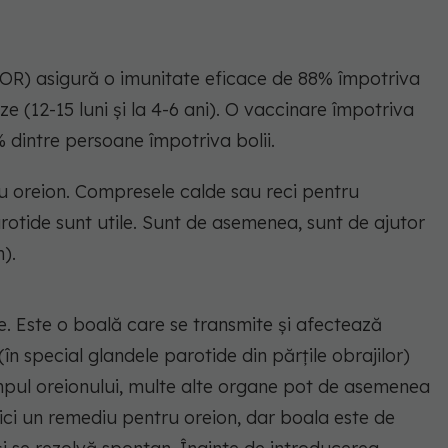
ROR) asigură o imunitate eficace de 88% împotriva
 (12-15 luni și la 4-6 ani). O vaccinare împotriva
 dintre persoane împotriva bolii.
u oreion. Compresele calde sau reci pentru
arotide sunt utile. Sunt de asemenea, sunt de ajutor
).
e. Este o boală care se transmite și afectează
în special glandele parotide din părțile obrajilor)
impul oreionului, multe alte organe pot de asemenea
nici un remediu pentru oreion, dar boala este de