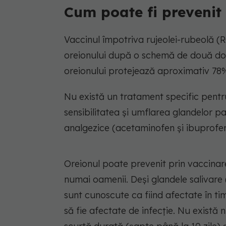
Cum poate fi prevenit
Vaccinul împotriva rujeolei-rubeolă (
oreionului după o schemă de două doze
oreionului protejează aproximativ 78%
Nu există un tratament specific pentr
sensibilitatea și umflarea glandelor p
analgezice (acetaminofen și ibuprofen
Oreionul poate prevenit prin vaccinar
numai oamenii. Deși glandele salivare (
sunt cunoscute ca fiind afectate în t
să fie afectate de infecție. Nu există 