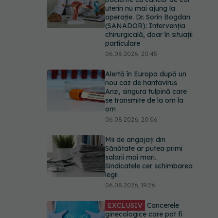
uterin nu mai ajung la
operație. Dr. Sorin Bogdan
(SANADOR): Intervenția
chirurgicală, doar în situații
particulare
06.08.2026, 20:45
Alertă în Europa după un
nou caz de hantavirus
Anzi, singura tulpină care
se transmite de la om la
om
06.08.2026, 20:06
Mii de angajați din
Sănătate ar putea primi
salarii mai mari.
Sindicatele cer schimbarea
legii
06.08.2026, 19:26
EXCLUSIV
Cancerele
ginecologice care pot fi