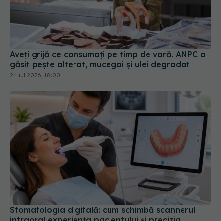
Aveți grijă ce consumați pe timp de vară. ANPC a
găsit pește alterat, mucegai și ulei degradat
24 iul 2026, 18:00
Stomatologia digitală: cum schimbă scannerul
intraoral experiența pacientului și precizia
lucrărilor dentare
01 iul 2026, 12:07