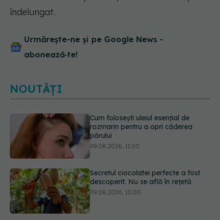
îndelungat.
Urmărește-ne și pe Google News -
abonează‑te!
NOUTĂȚI
Secretul ciocolatei perfecte a fost
descoperit. Nu se află în rețetă
09.08.2026, 10:00
Plasticul pe care îl folosim zilnic,
legat de ficatul gras. Ce au
descoperit cercetătorii
09.08.2026, 09:47