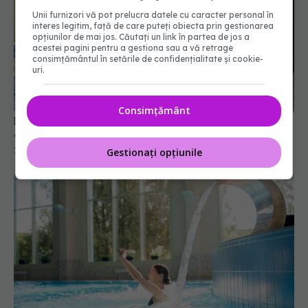
Unii furnizori vă pot prelucra datele cu caracter personal în
interes legitim, față de care puteți obiecta prin gestionarea
opțiunilor de mai jos. Căutați un link în partea de jos a
acestei pagini pentru a gestiona sau a vă retrage
Premieră medicală. Un robot umanoid a operat
consimțământul în setările de confidențialitate și cookie-
uri.
cu succes un animal viu
19 iul 2026, 15:00
Consimțământ
Gestionați opțiunile
Cum poate obține un salariat un bilet de
tratament balnear prin Casa de Pensii
16 iul 2026, 19:09