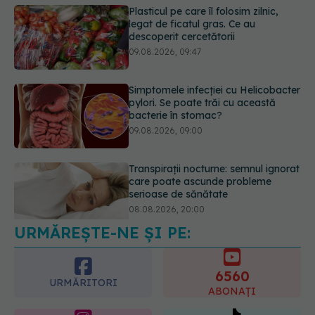
Simptomele infecției cu Helicobacter
pylori. Se poate trăi cu această
bacterie în stomac?
09.08.2026, 09:00
Transpirații nocturne: semnul ignorat
care poate ascunde probleme
serioase de sănătate
08.08.2026, 20:00
URMĂREȘTE-NE ȘI PE:
Cum folosești uleiul esențial de
rozmarin pentru a opri căderea
părului
6560
09.08.2026, 11:00
URMĂRITORI
ABONAȚI
365
1401
URMĂRITORI
URMĂRITORI
ARTICOLE SIMILARE