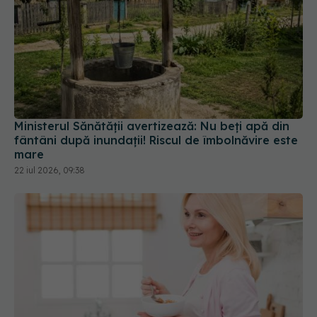
Ministerul Sănătății avertizează: Nu beți apă din
fântâni după inundații! Riscul de îmbolnăvire este
mare
22 iul 2026, 09:38
Fereastra alimentară de opt ore ar putea ajuta
creierul femeilor de peste 50 de ani