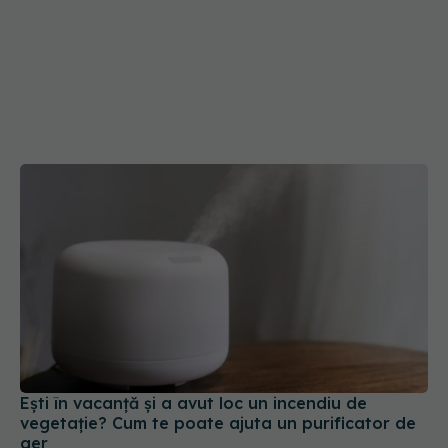
Ești în vacanță și a avut loc un incendiu de
vegetație? Cum te poate ajuta un purificator de
aer
21 iul 2026, 22:40