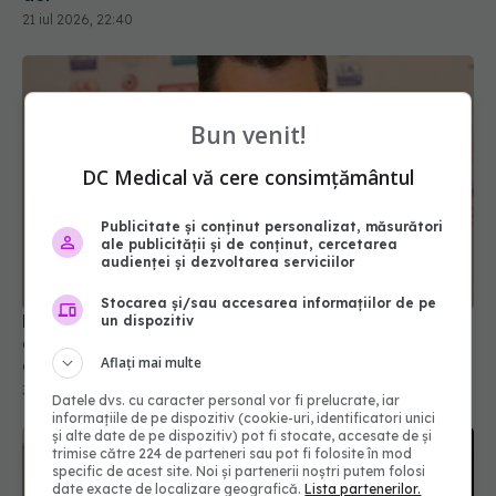
Bun venit!
DC Medical vă cere consimțământul
Din 1 septembrie, românii vor avea portofel
Publicitate și conținut personalizat, măsurători
digital de sănătate. Ce este "E-Sănătatea Mea" și
ale publicității și de conținut, cercetarea
audienței și dezvoltarea serviciilor
ce beneficii aduce pacienților
30 iul 2026, 17:08
Stocarea și/sau accesarea informațiilor de pe
un dispozitiv
Aflați mai multe
Datele dvs. cu caracter personal vor fi prelucrate, iar
informațiile de pe dispozitiv (cookie-uri, identificatori unici
și alte date de pe dispozitiv) pot fi stocate, accesate de și
trimise către 224 de parteneri sau pot fi folosite în mod
specific de acest site. Noi și partenerii noștri putem folosi
date exacte de localizare geografică.
Lista partenerilor.