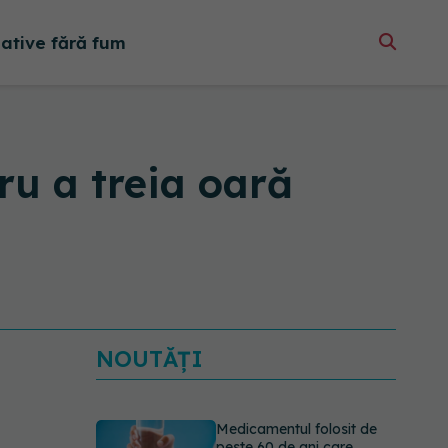
native fără fum
ru a treia oară
NOUTĂȚI
Medicamentul folosit de
peste 60 de ani care