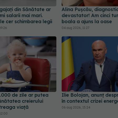
gajați din Sănătate ar
Alina Pușcău, diagnosti
mi salarii mai mari.
devastator! Am cinci tum
le cer schimbarea legii
boala a ajuns la oase
19:26
04 aug 2026, 11:27
.000 de zile ar putea
Ilie Bolojan, anunț desp
ănătatea creierului
în contextul crizei energ
ntreaga viață
06 aug 2026, 15:24
12:00