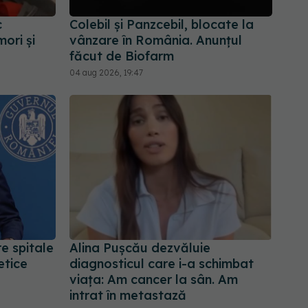
c
Colebil și Panzcebil, blocate la
ori și
vânzare în România. Anunțul
făcut de Biofarm
04 aug 2026, 19:47
re spitale
Alina Pușcău dezvăluie
etice
diagnosticul care i-a schimbat
viața: Am cancer la sân. Am
intrat în metastază