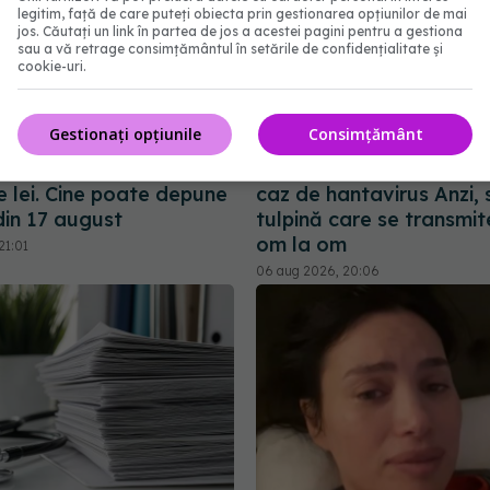
legitim, față de care puteți obiecta prin gestionarea opțiunilor de mai
jos. Căutați un link în partea de jos a acestei pagini pentru a gestiona
sau a vă retrage consimțământul în setările de confidențialitate și
cookie-uri.
Gestionați opțiunile
Consimțământ
ordă un sprijin de
Alertă în Europa după u
e lei. Cine poate depune
caz de hantavirus Anzi, 
din 17 august
tulpină care se transmit
om la om
21:01
06 aug 2026, 20:06