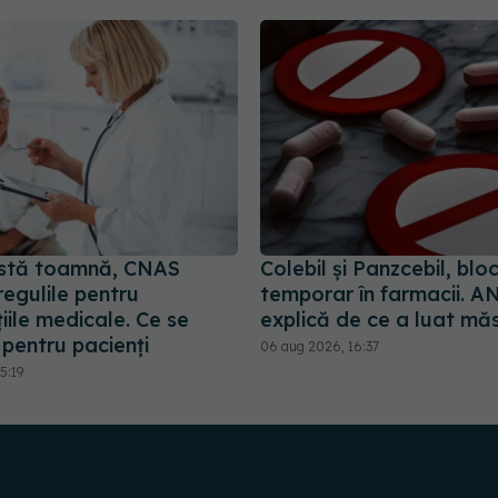
stă toamnă, CNAS
Colebil și Panzcebil, blo
egulile pentru
temporar în farmacii.
iile medicale. Ce se
explică de ce a luat mă
pentru pacienți
06 aug 2026, 16:37
5:19