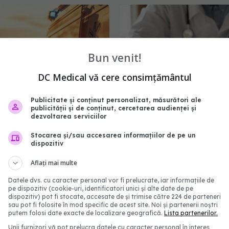
Bun venit!
DC Medical vă cere consimțământul
Publicitate și conținut personalizat, măsurători ale
publicității și de conținut, cercetarea audienței și
dezvoltarea serviciilor
l Sănătății activează
Schimbare majoră la ex
ntru caniculă. Măsuri
de medic specialist din 
Stocarea și/sau accesarea informațiilor de pe un
în spitale și recomandări
candidații vor avea ace
dispozitiv
opulație
subiecte
Aflați mai multe
10:30
07 aug 2026, 11:52
Datele dvs. cu caracter personal vor fi prelucrate, iar informațiile de
pe dispozitiv (cookie-uri, identificatori unici și alte date de pe
dispozitiv) pot fi stocate, accesate de și trimise către 224 de parteneri
sau pot fi folosite în mod specific de acest site. Noi și partenerii noștri
putem folosi date exacte de localizare geografică.
Lista partenerilor.
Unii furnizori vă pot prelucra datele cu caracter personal în interes