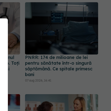
amenul
PNRR: 174 de milioane de lei
2026. Toți
pentru sănătate într-o singură
leași
săptămână. Ce spitale primesc
bani
07 aug 2026, 16:41