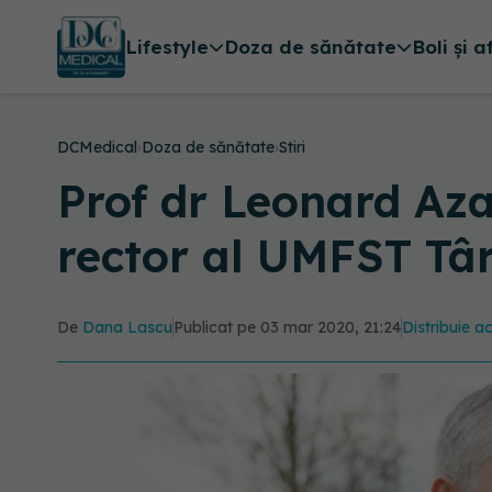
Lifestyle
Doza de sănătate
Boli și a
DCMedical
›
Doza de sănătate
›
Stiri
Prof dr Leonard Aza
rector al UMFST Tâ
De
Dana Lascu
Publicat pe 03 mar 2020, 21:24
Distribuie ac