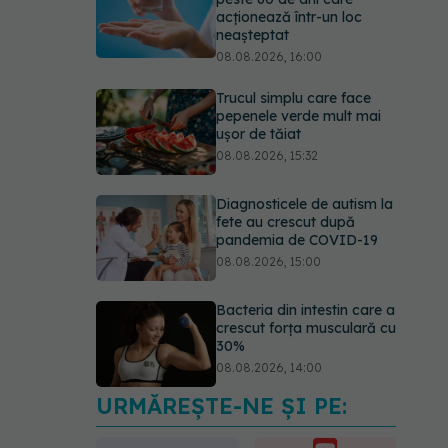
acționează într-un loc
neașteptat
08.08.2026, 16:00
Trucul simplu care face
pepenele verde mult mai
ușor de tăiat
08.08.2026, 15:32
Diagnosticele de autism la
fete au crescut după
pandemia de COVID-19
08.08.2026, 15:00
Bacteria din intestin care a
crescut forța musculară cu
30%
08.08.2026, 14:00
URMĂREȘTE-NE ȘI PE:
Trucul genial cu ceai negru
pentru păr. Tot mai multe