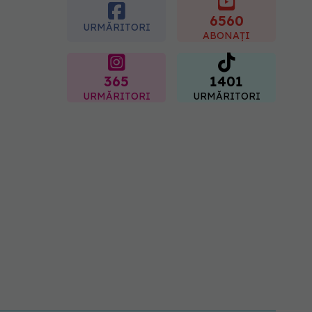
femei îl adoră
6560
08.08.2026, 17:00
URMĂRITORI
ABONAȚI
365
1401
URMĂRITORI
URMĂRITORI