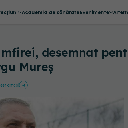
fecțiuni
Academia de sănătate
Evenimente
Alter
mfirei, desemnat pent
rgu Mureș
est articol