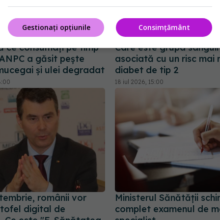
Gestionați opțiunile
Consimțământ
jă ce consumați pe timp
Care este grupa sangui
 ANPC a găsit pește
asociată cu un risc mai
mucegai și ulei degradat
diabet de tip 2
8:00
18 iul 2026, 15:00
tembrie, românii vor
Ministerul Sănătății sch
ofel digital de
complet examenul de m