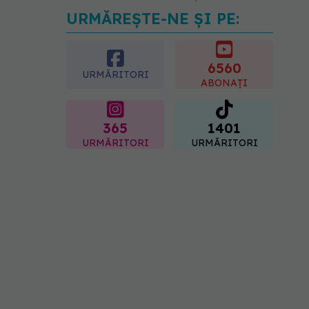
URMĂREȘTE-NE ȘI PE:
Pepenele roșu sau cel
galben: care crește
glicemia mai repede.
Răspunsul unui medic
6560
URMĂRITORI
diabetolog
ABONAȚI
06.08.2026, 09:36
365
1401
URMĂRITORI
URMĂRITORI