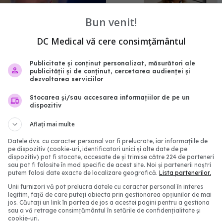
Bun venit!
DC Medical vă cere consimțământul
Publicitate și conținut personalizat, măsurători ale
publicității și de conținut, cercetarea audienței și
dezvoltarea serviciilor
ctorul Sam Neill. Era
Pacienții români, blocați
pentru rolul din
„semaforul” administrat
Stocarea și/sau accesarea informațiilor de pe un
dispozitiv
 Park
mai așteaptă România
tratamentele inovatoar
:23
Aflați mai multe
aprobate în Europa
Datele dvs. cu caracter personal vor fi prelucrate, iar informațiile de
05 aug 2026, 12:33
pe dispozitiv (cookie-uri, identificatori unici și alte date de pe
dispozitiv) pot fi stocate, accesate de și trimise către 224 de parteneri
sau pot fi folosite în mod specific de acest site. Noi și partenerii noștri
putem folosi date exacte de localizare geografică.
Lista partenerilor.
Unii furnizori vă pot prelucra datele cu caracter personal în interes
legitim, față de care puteți obiecta prin gestionarea opțiunilor de mai
jos. Căutați un link în partea de jos a acestei pagini pentru a gestiona
sau a vă retrage consimțământul în setările de confidențialitate și
cookie-uri.