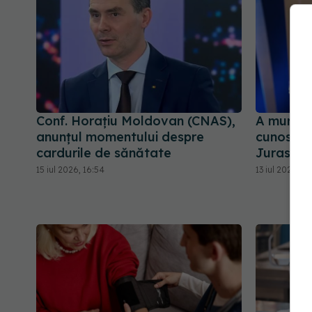
Conf. Horațiu Moldovan (CNAS),
A murit a
anunțul momentului despre
cunoscut 
cardurile de sănătate
Jurassic
15 iul 2026, 16:54
13 iul 2026, 11