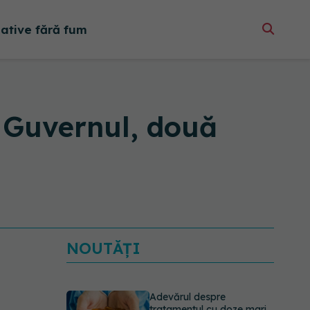
native fără fum
u Guvernul, două
NOUTĂȚI
Adevărul despre
tratamentul cu doze mari