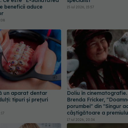
. Ce este "E-Sănătatea
specialist
e beneficii aduce
15 iul 2026, 15:57
or
7:08
ă un aparat dentar
Doliu în cinematografie.
lți: tipuri și prețuri
Brenda Fricker, "Doamn
porumbei" din "Singur ac
câștigătoare a premiulu
:17
17 iul 2026, 20:34