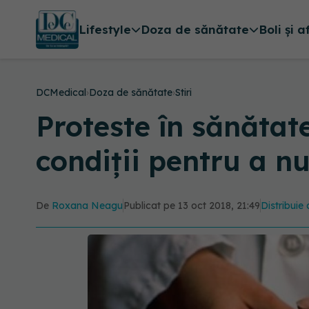
Lifestyle
Doza de sănătate
Boli și a
DCMedical
›
Doza de sănătate
›
Stiri
Proteste în sănătat
condiții pentru a n
De
Roxana Neagu
Publicat pe 13 oct 2018, 21:49
Distribuie 