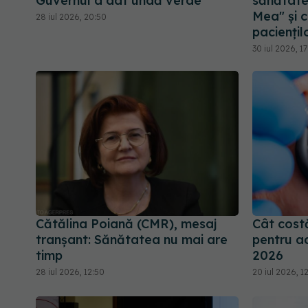
Guvernul a dat undă verde
sănătate
Mea" și c
28 iul 2026, 20:50
paciențil
30 iul 2026, 1
Cătălina Poiană (CMR), mesaj
Cât cost
tranșant: Sănătatea nu mai are
pentru adu
timp
2026
28 iul 2026, 12:50
20 iul 2026, 12