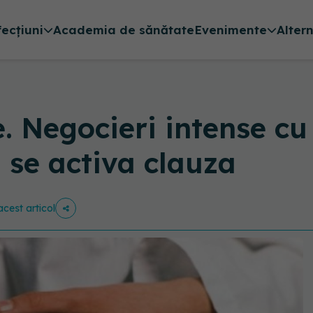
fecțiuni
Academia de sănătate
Evenimente
Alter
e. Negocieri intense c
u se activa clauza
acest articol