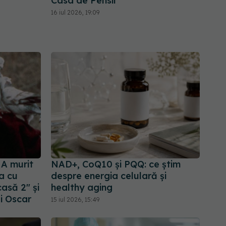
Casa de Pensii
16 iul 2026, 19:09
 A murit
NAD+, CoQ10 și PQQ: ce știm
a cu
despre energia celulară și
asă 2" și
healthy aging
i Oscar
15 iul 2026, 15:49