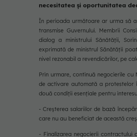
necesitatea și oportunitatea de
În perioada următoare ar urma să aib
transmise Guvernului. Membrii Consil
dialog a ministrului Sănătății, Sor
exprimată de ministrul Sănătății poa
nivel rezonabil a revendicărilor, pe ca
Prin urmare, continuă negocierile cu M
de activare automată a protestelor în
două condiții esențiale pentru interesul
- Creșterea salariilor de bază începân
care nu au beneficiat de această creșt
- Finalizarea negocierii contractulu