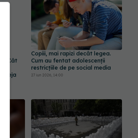
 la
Copiii, mai rapizi decât legea.
iv. Cât
Cum au fentat adolescenții
restricțiile de pe social media
e deja
27 iun 2026, 14:00