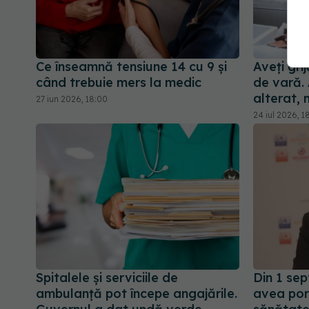
Ce înseamnă tensiune 14 cu 9 și
Aveți gri
când trebuie mers la medic
de vară.
alterat, 
27 iun 2026, 18:00
24 iul 2026, 1
Spitalele și serviciile de
Din 1 sep
ambulanță pot începe angajările.
avea port