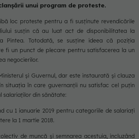
clanșării unui program de proteste.
ă loc proteste pentru a fi susținute revendicările
iului susțin că au luat act de disponibilitatea la
ina Pintea. Totodată, se susține ideea că poziția
te fi un punct de plecare pentru satisfacerea la un
lea negocierilor.
inisterul și Guvernul, dar este instaurată și clauza
 situația în care guvernanții nu satisfac cel puțin
 salariaților din sănătate:
d cu 1 ianuarie 2019 pentru categoriile de salariați
ere la 1 martie 2018.
i colectiv de muncă și semnarea acestuia, incluzând