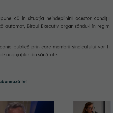
ne că în situația neîndeplinirii acestor condiții
ă automat, Biroul Executiv organizându-l în regim
nie publică prin care membrii sindicatului vor fi
iile angajaților din sănătate.
abonează‑te!