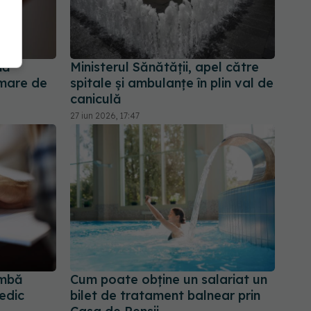
nă
Ministerul Sănătății, apel către
 mare de
spitale și ambulanțe în plin val de
caniculă
27 iun 2026, 17:47
imbă
Cum poate obține un salariat un
edic
bilet de tratament balnear prin