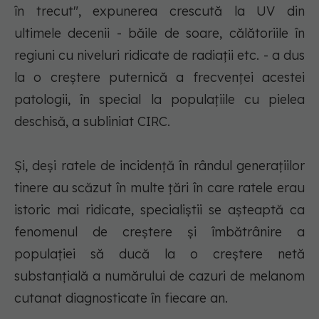
în trecut", expunerea crescută la UV din
ultimele decenii - băile de soare, călătoriile în
regiuni cu niveluri ridicate de radiaţii etc. - a dus
la o creştere puternică a frecvenţei acestei
patologii, în special la populaţiile cu pielea
deschisă, a subliniat CIRC.
Şi, deşi ratele de incidenţă în rândul generaţiilor
tinere au scăzut în multe ţări în care ratele erau
istoric mai ridicate, specialiştii se aşteaptă ca
fenomenul de creştere şi îmbătrânire a
populaţiei să ducă la o creştere netă
substanţială a numărului de cazuri de melanom
cutanat diagnosticate în fiecare an.