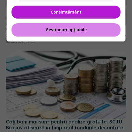
Consimțământ
CNAS propune reforma Contractului-cadru. Ce se
Gestionați opțiunile
schimbă pentru pacienți, medici și spitale din 2026
30 iul 2026, 19:45
Câți bani mai sunt pentru analize gratuite. SCJU
Brașov afișează în timp real fondurile decontate