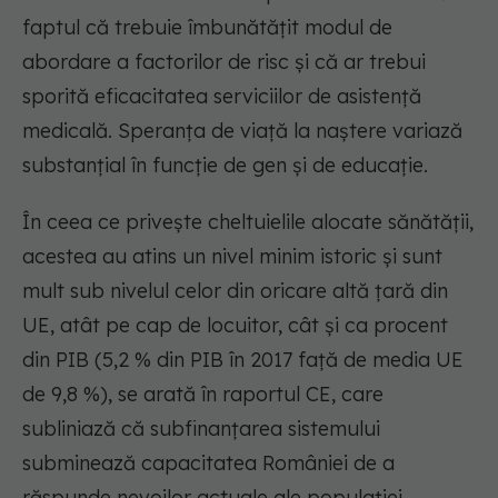
faptul că trebuie îmbunătăţit modul de
abordare a factorilor de risc şi că ar trebui
sporită eficacitatea serviciilor de asistenţă
medicală. Speranţa de viaţă la naştere variază
substanţial în funcţie de gen şi de educaţie.
În ceea ce priveşte cheltuielile alocate sănătăţii,
acestea au atins un nivel minim istoric şi sunt
mult sub nivelul celor din oricare altă ţară din
UE, atât pe cap de locuitor, cât şi ca procent
din PIB (5,2 % din PIB în 2017 faţă de media UE
de 9,8 %), se arată în raportul CE, care
subliniază că subfinanţarea sistemului
subminează capacitatea României de a
răspunde nevoilor actuale ale populaţiei.