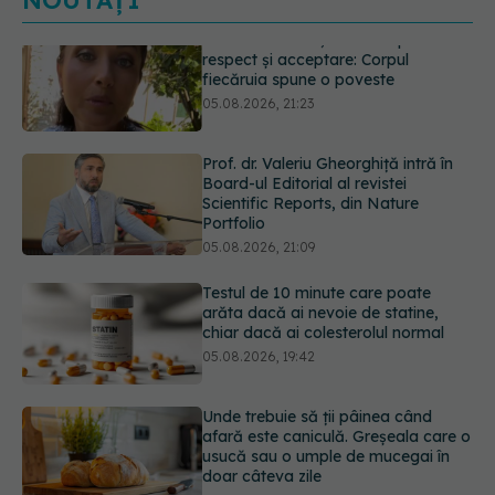
NOUTĂȚI
Prof. dr. Valeriu Gheorghiță intră în
Board-ul Editorial al revistei
Scientific Reports, din Nature
Portfolio
05.08.2026, 21:09
Testul de 10 minute care poate
arăta dacă ai nevoie de statine,
chiar dacă ai colesterolul normal
05.08.2026, 19:42
Unde trebuie să ții pâinea când
afară este caniculă. Greșeala care o
usucă sau o umple de mucegai în
doar câteva zile
05.08.2026, 18:33
Primele 5 semne ale bolii Parkinson
pe care 80% dintre oameni le