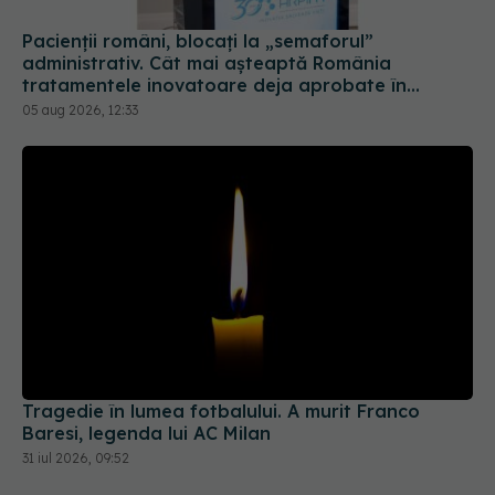
Pacienții români, blocați la „semaforul”
administrativ. Cât mai așteaptă România
tratamentele inovatoare deja aprobate în
Europa
05 aug 2026, 12:33
Tragedie în lumea fotbalului. A murit Franco
Baresi, legenda lui AC Milan
31 iul 2026, 09:52