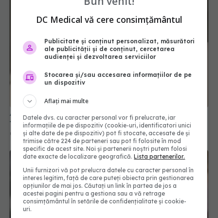
Bun venit!
DC Medical vă cere consimțământul
Publicitate și conținut personalizat, măsurători
ale publicității și de conținut, cercetarea
audienței și dezvoltarea serviciilor
Stocarea și/sau accesarea informațiilor de pe
un dispozitiv
Aflați mai multe
Alina Pușcău, diagnostic devastator! Am cinci
Datele dvs. cu caracter personal vor fi prelucrate, iar
tumori și boala a ajuns la oase
informațiile de pe dispozitiv (cookie-uri, identificatori unici
și alte date de pe dispozitiv) pot fi stocate, accesate de și
04 aug 2026, 11:27
trimise către 224 de parteneri sau pot fi folosite în mod
specific de acest site. Noi și partenerii noștri putem folosi
date exacte de localizare geografică.
Lista partenerilor.
Unii furnizori vă pot prelucra datele cu caracter personal în
interes legitim, față de care puteți obiecta prin gestionarea
opțiunilor de mai jos. Căutați un link în partea de jos a
acestei pagini pentru a gestiona sau a vă retrage
consimțământul în setările de confidențialitate și cookie-
uri.