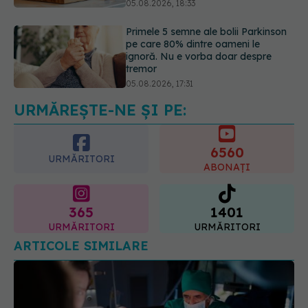
ignoră. Nu e vorba doar despre
tremor
05.08.2026, 17:31
Gabriela Cristea, manifest pentru
respect și acceptare: Corpul
fiecăruia spune o poveste
05.08.2026, 21:23
URMĂREȘTE-NE ȘI PE:
6560
URMĂRITORI
ABONAȚI
365
1401
URMĂRITORI
URMĂRITORI
ARTICOLE SIMILARE