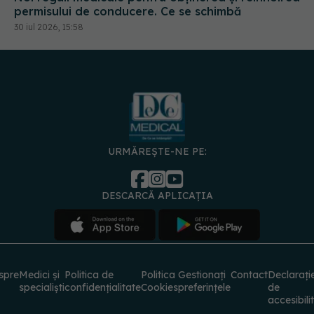
permisului de conducere. Ce se schimbă
30 iul 2026, 15:58
URMĂREȘTE-NE PE:
DESCARCĂ APLICAȚIA
spre
Medici și
Politica de
Politica
Gestionați
Contact
Declarați
specialiști
confidențialitate
Cookies
preferințele
de
accesibili