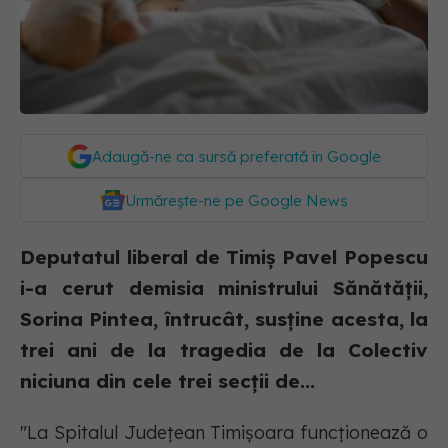
Adaugă-ne ca sursă preferată în Google
Urmărește-ne pe Google News
Deputatul liberal de Timiş Pavel Popescu
i-a cerut demisia ministrului Sănătăţii,
Sorina Pintea, întrucât, susţine acesta, la
trei ani de la tragedia de la Colectiv
niciuna din cele trei secţii de...
"La Spitalul Judeţean Timişoara funcţionează o