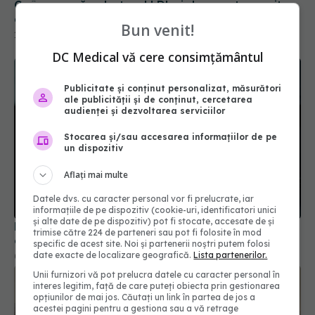
Ce înseamnă colesterol LDL și de ce este numit
colesterolul rău
Bun venit!
18 iul 2026, 13:00
DC Medical vă cere consimțământul
Publicitate și conținut personalizat, măsurători
ale publicității și de conținut, cercetarea
audienței și dezvoltarea serviciilor
Stocarea și/sau accesarea informațiilor de pe
un dispozitiv
Aflați mai multe
Datele dvs. cu caracter personal vor fi prelucrate, iar
informațiile de pe dispozitiv (cookie-uri, identificatori unici
și alte date de pe dispozitiv) pot fi stocate, accesate de și
PNRR: 174 de milioane de lei pentru sănătate într-
trimise către 224 de parteneri sau pot fi folosite în mod
o singură săptămână. Ce spitale primesc bani
specific de acest site. Noi și partenerii noștri putem folosi
date exacte de localizare geografică.
Lista partenerilor.
07 aug 2026, 16:41
Unii furnizori vă pot prelucra datele cu caracter personal în
interes legitim, față de care puteți obiecta prin gestionarea
opțiunilor de mai jos. Căutați un link în partea de jos a
acestei pagini pentru a gestiona sau a vă retrage