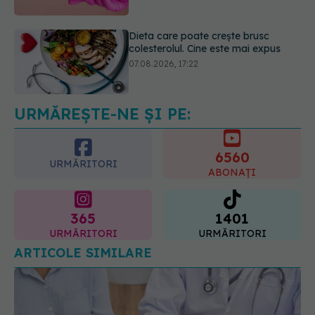
07.08.2026, 17:22
Ceaiul care ajută organismul să
lupte cu inflamația. Poate regla
glicemia și colesterolul
08.08.2026, 09:00
URMĂREȘTE-NE ȘI PE:
6560
URMĂRITORI
ABONAȚI
365
1401
URMĂRITORI
URMĂRITORI
ARTICOLE SIMILARE