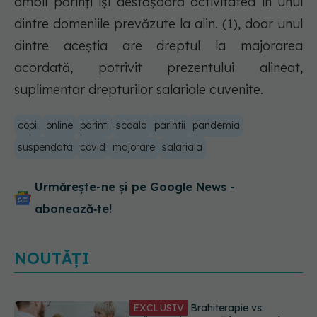
ambii părinți își desfășoară activitatea în unul
dintre domeniile prevăzute la alin. (1), doar unul
dintre aceștia are dreptul la majorarea
acordată, potrivit prezentului alineat,
suplimentar drepturilor salariale cuvenite.
copii
online
parinti
scoala
parintii
pandemia
suspendata
covid
majorare
salariala
Urmărește-ne și pe Google News -
abonează‑te!
NOUTĂȚI
EXCLUSIV
De ce unele paciente