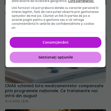
date exacte de localizare geografică.
Lista partenerilor.
31 iul 2026, 09:52
Unii furnizori vă pot prelucra datele cu caracter personal în
interes legitim, față de care puteți obiecta prin gestionarea
opțiunilor de mai jos. Căutați un link în partea de jos a
acestei pagini pentru a gestiona sau a vă retrage
consimțământul în setările de confidențialitate și cookie-
uri.
Consimțământ
Gestionați opțiunile
CNAS schimbă lista medicamentelor compensate
prin programele naționale. Ce tratamente noi
intră din august
31 iul 2026, 13:56