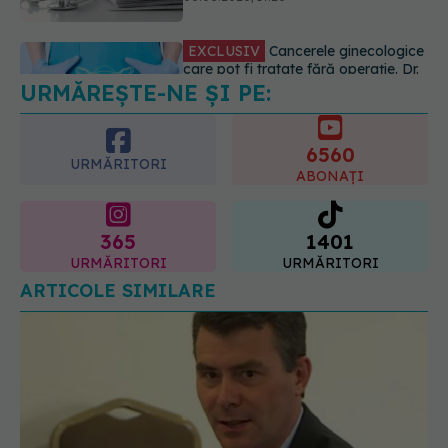
06.08.2026, 19:05
URMĂREȘTE-NE ȘI PE:
EXCLUSIV
Brahiterapie vs
radioterapie externă în cancerul
ginecologic. Dr. Sorin Bogdan
6560
(SANADOR) explică diferența și
URMĂRITORI
cum acționează tratamentul
ABONAȚI
06.08.2026, 22:49
365
1401
URMĂRITORI
URMĂRITORI
ARTICOLE SIMILARE