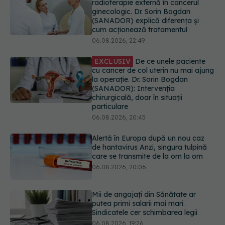
cu cancer de col uterin nu mai ajung
la operație. Dr. Sorin Bogdan
(SANADOR): Intervenția
chirurgicală, doar în situații
particulare
06.08.2026, 20:45
Alertă în Europa după un nou caz
de hantavirus Anzi, singura tulpină
care se transmite de la om la om
06.08.2026, 20:06
Mii de angajați din Sănătate ar
putea primi salarii mai mari.
Sindicatele cer schimbarea legii
06.08.2026, 19:26
EXCLUSIV
Cancerele ginecologice
care pot fi tratate fără operație. Dr.
Sorin Bogdan (SANADOR): Chirurgia
este indicată doar punctual, pentru
anumite categorii de paciente