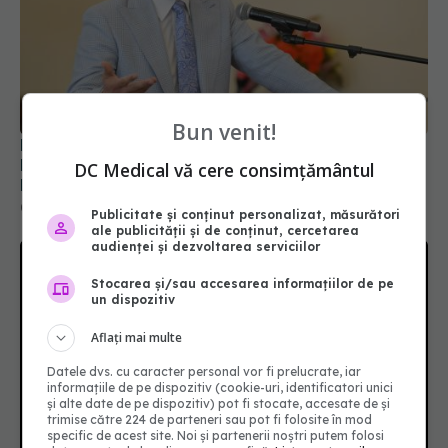
Prof. dr. Valeriu Gheorghiță intră în Board-ul
Editorial al revistei Scientific Reports, din Nature
Bun venit!
Portfolio
05 aug 2026, 21:09
DC Medical vă cere consimțământul
Publicitate și conținut personalizat, măsurători
ale publicității și de conținut, cercetarea
audienței și dezvoltarea serviciilor
Stocarea și/sau accesarea informațiilor de pe
un dispozitiv
Aflați mai multe
Datele dvs. cu caracter personal vor fi prelucrate, iar
informațiile de pe dispozitiv (cookie-uri, identificatori unici
și alte date de pe dispozitiv) pot fi stocate, accesate de și
trimise către 224 de parteneri sau pot fi folosite în mod
Tragedie în lumea fotbalului. A murit Franco
specific de acest site. Noi și partenerii noștri putem folosi
Baresi, legenda lui AC Milan