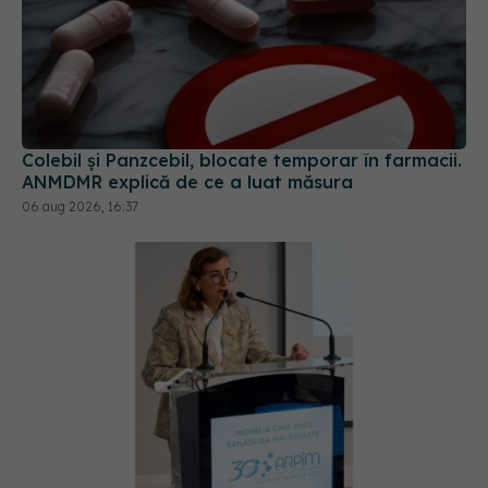
Colebil și Panzcebil, blocate temporar în farmacii.
ANMDMR explică de ce a luat măsura
06 aug 2026, 16:37
Pacienții români, blocați la „semaforul”
administrativ. Cât mai așteaptă România