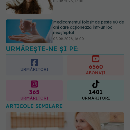
neașteptat
08.08.2026, 16:00
Transpirații nocturne: semnul ignorat
care poate ascunde probleme
serioase de sănătate
08.08.2026, 20:00
URMĂREȘTE-NE ȘI PE:
6560
URMĂRITORI
ABONAȚI
365
1401
URMĂRITORI
URMĂRITORI
ARTICOLE SIMILARE