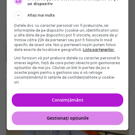
un dispozitiv
Aflați mai multe
Datele dvs. cu caracter personal vor fi prelucrate, iar
informațiile de pe dispozitiv (cookie-uri, identificatori unici
și alte date de pe dispozitiv) pot fi stocate, accesate de și
trimise către 224 de parteneri sau pot fi folosite în mod
specific de acest site. Noi și partenerii noștri putem folosi
date exacte de localizare geografică.
Lista partenerilor.
Unii furnizori vă pot prelucra datele cu caracter personal în
interes legitim, față de care puteți obiecta prin gestionarea
Șeful CNAS, mesaj după revolta radiologilor: În
opțiunilor de mai jos. Căutați un link în partea de jos a
sănătate, timpul se măsoară în șanse la viață
acestei pagini pentru a gestiona sau a vă retrage
consimțământul în setările de confidențialitate și cookie-
04 aug 2026, 10:10
uri.
Consimțământ
Gestionați opțiunile