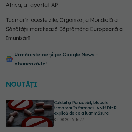
Africa, a raportat AP.
Tocmai în aceste zile, Organizația Mondială a
Sănătății marchează Săptămâna Europeană a
Imunizării.
Urmărește-ne și pe Google News -
abonează‑te!
NOUTĂȚI
Cum aleg medicii combinația
potrivită de medicamente pentru
hipertensiune. De ce doi pacienți cu
aceeași tensiune pot primi
tratamente diferite