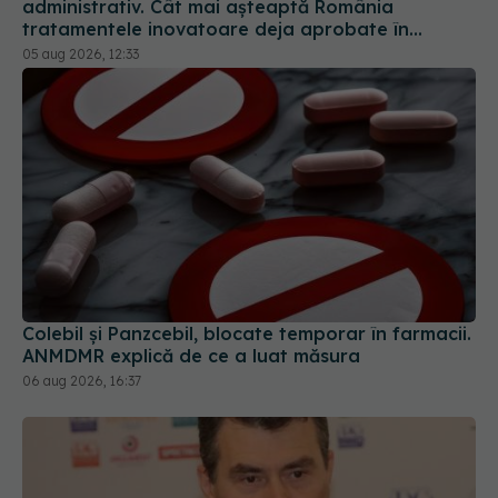
administrativ. Cât mai așteaptă România
tratamentele inovatoare deja aprobate în
Europa
05 aug 2026, 12:33
Colebil și Panzcebil, blocate temporar în farmacii.
ANMDMR explică de ce a luat măsura
06 aug 2026, 16:37