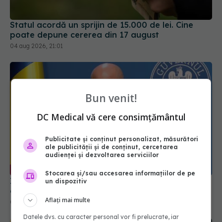
Statul acordă un sprijin de 15.000 de lei. Cine
poate depune cererea din 17 august
04 aug 2026, 21:01
Bun venit!
DC Medical vă cere consimțământul
Publicitate și conținut personalizat, măsurători
ale publicității și de conținut, cercetarea
audienței și dezvoltarea serviciilor
Stocarea și/sau accesarea informațiilor de pe
Ilie Bolojan, anunț despre spitale în contextul
un dispozitiv
crizei energetice
Aflați mai multe
06 aug 2026, 15:24
Datele dvs. cu caracter personal vor fi prelucrate, iar