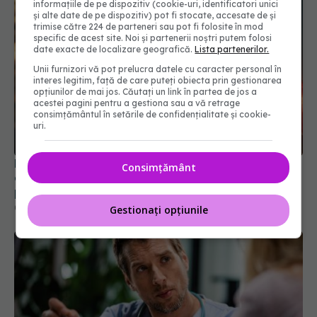
informațiile de pe dispozitiv (cookie-uri, identificatori unici
și alte date de pe dispozitiv) pot fi stocate, accesate de și
trimise către 224 de parteneri sau pot fi folosite în mod
specific de acest site. Noi și partenerii noștri putem folosi
date exacte de localizare geografică.
Lista partenerilor.
Unii furnizori vă pot prelucra datele cu caracter personal în
interes legitim, față de care puteți obiecta prin gestionarea
opțiunilor de mai jos. Căutați un link în partea de jos a
acestei pagini pentru a gestiona sau a vă retrage
consimțământul în setările de confidențialitate și cookie-
uri.
Ministerul Sănătății activează planul pentru
Consimțământ
caniculă. Măsuri speciale în spitale și recomandări
pentru populație
03 aug 2026, 10:30
Gestionați opțiunile