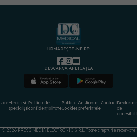
URMĂREȘTE-NE PE:
DESCARCĂ APLICAȚIA
spre
Medici și
Politica de
Politica
Gestionați
Contact
Declarați
specialiști
confidențialitate
Cookies
preferințele
de
accesibili
© 2026 PRESS MEDIA ELECTRONIC S.R.L. Toate drepturile rezervate