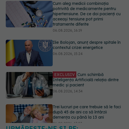
06.08.2026, 16:19
Ilie Bolojan, anunț despre spitale în
contextul crizei energetice
06.08.2026, 15:24
EXCLUSIV
Cum schimbă
Inteligența Artificială relația dintre
medic și pacient
06.08.2026, 14:34
Trei lucruri pe care trebuie să le faci
după 45 de ani ca să întârzii
demența cu până la 13 ani
06.08.2026, 13:03
Colebil și Panzcebil, blocate
temporar în farmacii. ANMDMR
explică de ce a luat măsura
06.08.2026, 16:37
URMĂREȘTE-NE ȘI PE: