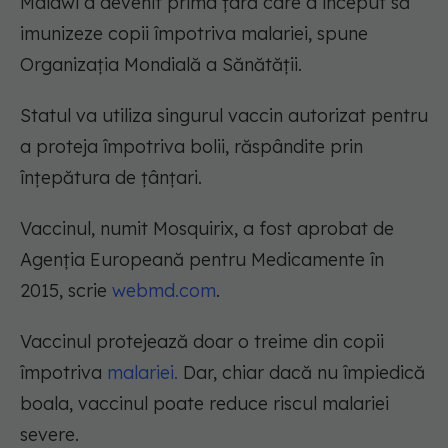
Malawi a devenit prima țară care a început să
imunizeze copii împotriva malariei, spune
Organizația Mondială a Sănătății.
Statul va utiliza singurul vaccin autorizat pentru
a proteja împotriva bolii, răspândite prin
înțepătura de țânțari.
Vaccinul, numit Mosquirix, a fost aprobat de
Agenția Europeană pentru Medicamente în
2015, scrie
webmd.com
.
Vaccinul protejează doar o treime din copii
împotriva
malariei
.
Dar, chiar dacă nu împiedică
boala, vaccinul poate reduce riscul malariei
severe.