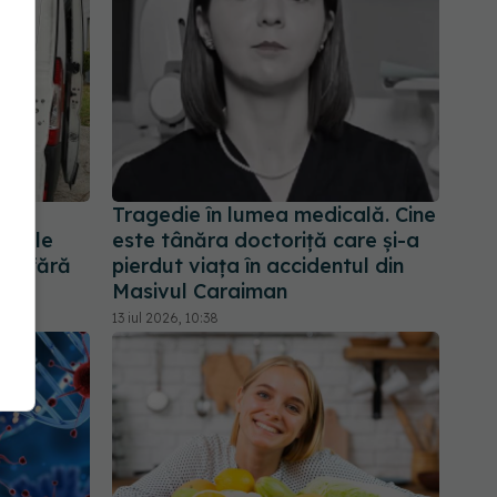
imbă
Tragedie în lumea medicală. Cine
dicale
este tânăra doctoriță care și-a
oli fără
pierdut viața în accidentul din
Masivul Caraiman
13 iul 2026, 10:38