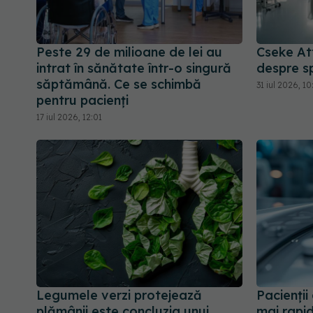
Peste 29 de milioane de lei au
Cseke Att
intrat în sănătate într-o singură
despre sp
săptămână. Ce se schimbă
31 iul 2026, 10
pentru pacienți
17 iul 2026, 12:01
Legumele verzi protejează
Pacienți
plămânii este concluzia unui
mai rapi