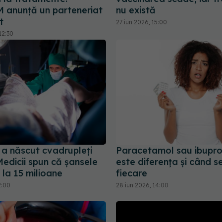
anunță un parteneriat
nu există
t
27 iun 2026, 15:00
12:30
 a născut cvadrupleți
Paracetamol sau ibupro
 Medicii spun că șansele
este diferența și când se
 la 15 milioane
fiecare
2:00
28 iun 2026, 14:00