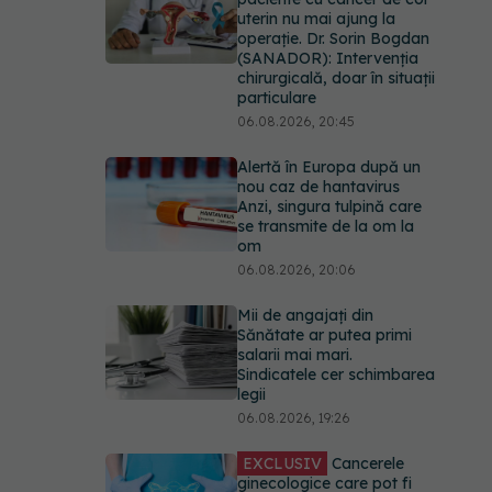
uterin nu mai ajung la
operație. Dr. Sorin Bogdan
(SANADOR): Intervenția
chirurgicală, doar în situații
particulare
06.08.2026, 20:45
Alertă în Europa după un
nou caz de hantavirus
Anzi, singura tulpină care
se transmite de la om la
om
06.08.2026, 20:06
Mii de angajați din
Sănătate ar putea primi
salarii mai mari.
Sindicatele cer schimbarea
legii
06.08.2026, 19:26
EXCLUSIV
Cancerele
ginecologice care pot fi