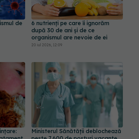
ismul de
6 nutrienți pe care îi ignorăm
după 30 de ani și de ce
organismul are nevoie de ei
20 iul 2026, 12:09
ințare:
Ministerul Sănătății deblochează
ratament
peste 7.600 de posturi vacante