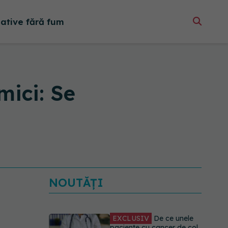
native fără fum
mici: Se
NOUTĂȚI
EXCLUSIV
De ce unele
paciente cu cancer de col