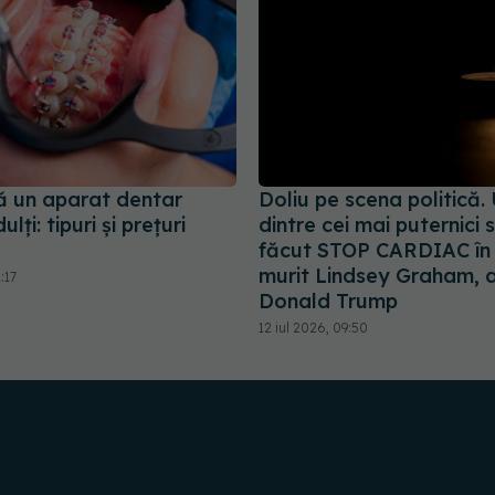
ă un aparat dentar
Doliu pe scena politică.
lți: tipuri și prețuri
dintre cei mai puternici 
făcut STOP CARDIAC în 
murit Lindsey Graham, al
:17
Donald Trump
12 iul 2026, 09:50