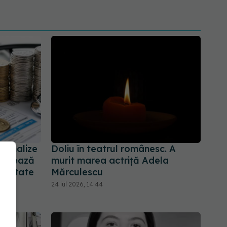
u analize
Doliu în teatrul românesc. A
afișează
murit marea actriță Adela
econtate
Mărculescu
24 iul 2026, 14:44