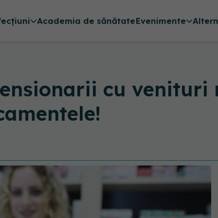
fecțiuni
Academia de sănătate
Evenimente
Alter
ensionarii cu venituri 
amentele!