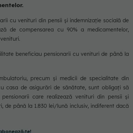
entelor.
ii cu venituri din pensii și indemnizație socială de
ciază de compensarea cu 90% a medicamentelor,
venituri.
litate beneficiau pensionarii cu venituri de până la
ambulatoriu, precum şi medicii de specialitate din
ă cu casa de asigurări de sănătate, sunt obligaţi să
pensionarii care realizează venituri din pensii şi
, de până la 1.830 lei/lună inclusiv, indiferent dacă
abonează‑te!