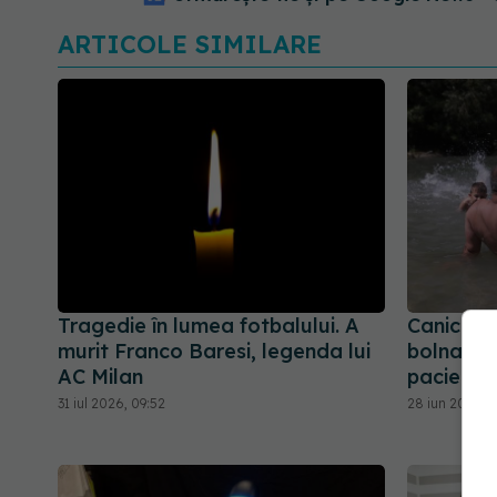
ARTICOLE SIMILARE
Tragedie în lumea fotbalului. A
Canicula,
murit Franco Baresi, legenda lui
bolnavii 
AC Milan
pacienții
31 iul 2026, 09:52
28 iun 2026, 1