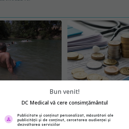
 risc major pentru
Câți bani mai sunt pentr
Bun venit!
cronici. Cine sunt
gratuite. SCJU Brașov 
 cei mai vulnerabili
în timp real fondurile d
DC Medical vă cere consimțământul
de CAS
4:14
20 iul 2026, 13:31
Publicitate și conținut personalizat, măsurători ale
publicității și de conținut, cercetarea audienței și
dezvoltarea serviciilor