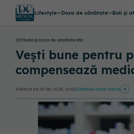
Lifestyle
Doza de sănătate
Boli și a
DCMedical
›
Doza de sănătate
›
Stiri
Vești bune pentru p
compensează medic
Publicat pe 09 ian 2024, 16:42
Distribuie acest articol