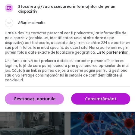
Stocarea și/sau accesarea informațiilor de pe un
dispozitiv
Aflați mai multe
Datele dvs. cu caracter personal vor fi prelucrate, iar informațiile de
pe dispozitiv (cookie-uri, identificatori unici și alte date de pe
dispozitiv) pot fi stocate, accesate de și trimise către 224 de parteneri
sau pot fi folosite în mod specific de acest site. Noi și partenerii noștri
putem folosi date exacte de localizare geografică.
Lista partenerilor.
gajări în spitalele și
Ministerul Sănătății sch
Unii furnizori vă pot prelucra datele cu caracter personal în interes
le din țară. Unde se
regulile: caravanele me
legitim, față de care puteți obiecta prin gestionarea opțiunilor de mai
jos. Căutați un link în partea de jos a acestei pagini pentru a gestiona
stenți medicali și
vor putea ajunge și în șc
sau a vă retrage consimțământul în setările de confidențialitate și
eri
autorizație sanitară
cookie-uri.
8:51
30 iul 2026, 16:12
Gestionați opțiunile
Consimțământ