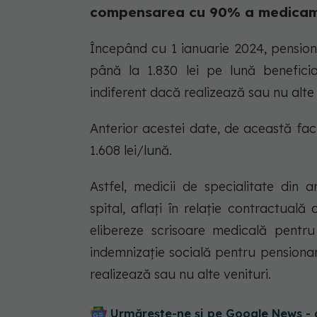
compensarea cu 90% a medicam
Începând cu 1 ianuarie 2024, pensionar
până la 1.830 lei pe lună benefi
indiferent dacă realizează sau nu alte 
Anterior acestei date, de această faci
1.608 lei/lună.
Astfel, medicii de specialitate din 
spital, aflaţi în relaţie contractual
elibereze scrisoare medicală pentru 
indemnizaţie socială pentru pensionari
realizează sau nu alte venituri.
Urmărește-ne și pe Google News - 