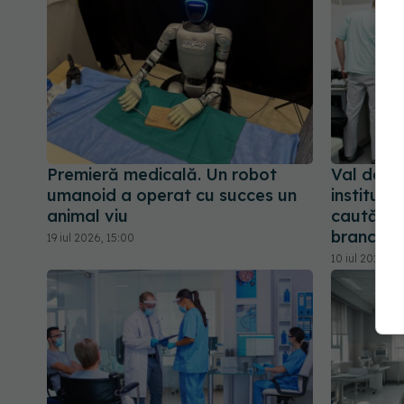
Premieră medicală. Un robot
Val de an
umanoid a operat cu succes un
instituții
animal viu
caută asi
brancardi
19 iul 2026, 15:00
10 iul 2026, 0