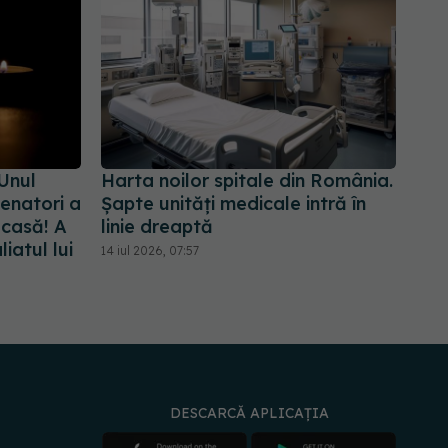
 Unul
Harta noilor spitale din România.
senatori a
Șapte unități medicale intră în
casă! A
linie dreaptă
iatul lui
14 iul 2026, 07:57
DESCARCĂ APLICAȚIA