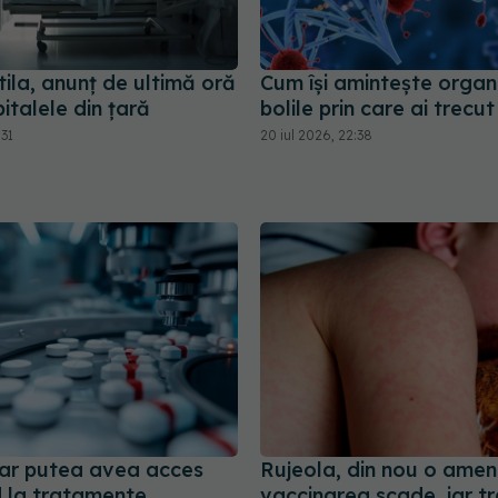
ila, anunț de ultimă oră
Cum își amintește organ
italele din țară
bolile prin care ai trecut
:31
20 iul 2026, 22:38
i ar putea avea acces
Rujeola, din nou o amen
d la tratamente.
vaccinarea scade, iar t