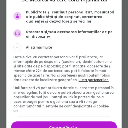
Publicitate și conținut personalizat, măsurători
ale publicității și de conținut, cercetarea
audienței și dezvoltarea serviciilor
Stocarea și/sau accesarea informațiilor de pe
un dispozitiv
Aflați mai multe
Datele dvs. cu caracter personal vor fi prelucrate, iar
Mii de angajați din Sănătate ar putea primi salarii
informațiile de pe dispozitiv (cookie-uri, identificatori unici
și alte date de pe dispozitiv) pot fi stocate, accesate de și
mai mari. Sindicatele cer schimbarea legii
trimise către 224 de parteneri sau pot fi folosite în mod
06 aug 2026, 19:26
specific de acest site. Noi și partenerii noștri putem folosi
date exacte de localizare geografică.
Lista partenerilor.
Unii furnizori vă pot prelucra datele cu caracter personal în
interes legitim, față de care puteți obiecta prin gestionarea
opțiunilor de mai jos. Căutați un link în partea de jos a
acestei pagini pentru a gestiona sau a vă retrage
consimțământul în setările de confidențialitate și cookie-
uri.
Consimțământ