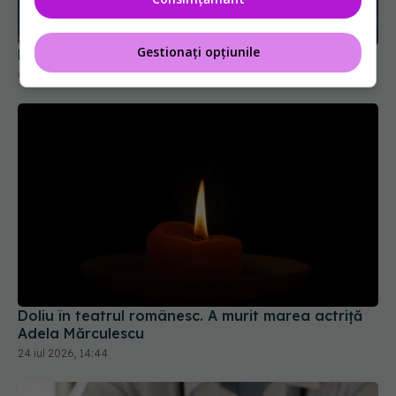
Gestionați opțiunile
Bonnie Tyler a murit
09 iul 2026, 13:50
Doliu în teatrul românesc. A murit marea actriță
Adela Mărculescu
24 iul 2026, 14:44