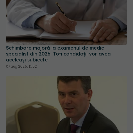
Schimbare majoră la examenul de medic
specialist din 2026. Toți candidații vor avea
aceleași subiecte
07 aug 2026, 11:52
Șeful CNAS, mesaj după revolta radiologilor: În
sănătate, timpul se măsoară în șanse la viață
04 aug 2026, 10:10