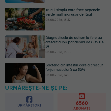
Diagnosticele de autism la fete au
crescut după pandemia de COVID-
19
08.08.2026, 15:00
Bacteria din intestin care a crescut
forța musculară cu 30%
08.08.2026, 14:00
URMĂREȘTE-NE ȘI PE:
Trucul genial cu ceai negru pentru
păr. Tot mai multe femei îl adoră
08.08.2026, 17:00
6560
URMĂRITORI
ABONAȚI
365
1401
URMĂRITORI
URMĂRITORI