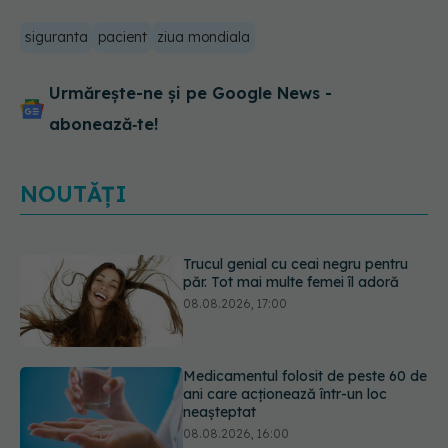
siguranta
pacient
ziua mondiala
Urmărește-ne și pe Google News -
abonează‑te!
NOUTĂȚI
Medicamentul folosit de peste 60 de
ani care acționează într-un loc
neașteptat
08.08.2026, 16:00
Trucul simplu care face pepenele
verde mult mai ușor de tăiat
08.08.2026, 15:32