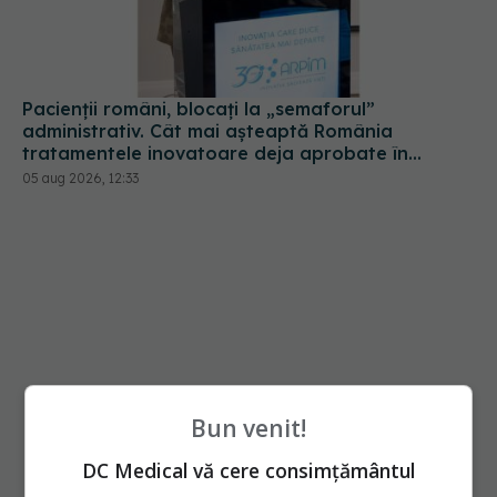
administrativ. Cât mai așteaptă România
tratamentele inovatoare deja aprobate în
Europa
05 aug 2026, 12:33
Bun venit!
DC Medical vă cere consimțământul