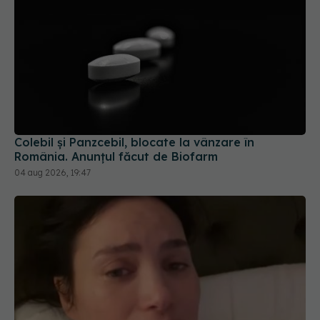
Colebil și Panzcebil, blocate la vânzare în
România. Anunțul făcut de Biofarm
04 aug 2026, 19:47
Alina Pușcău, diagnostic devastator! Am cinci
tumori și boala a ajuns la oase