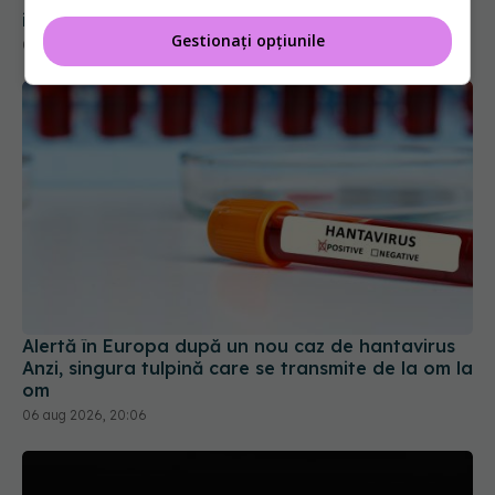
Gestionați opțiunile
Alertă în Europa după un nou caz de hantavirus
Anzi, singura tulpină care se transmite de la om la
om
06 aug 2026, 20:06