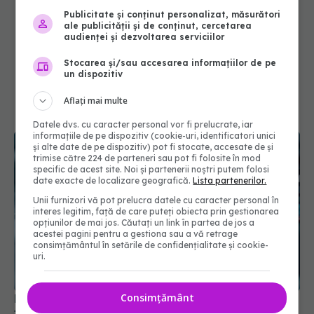
Publicitate și conținut personalizat, măsurători
ale publicității și de conținut, cercetarea
audienței și dezvoltarea serviciilor
Stocarea și/sau accesarea informațiilor de pe
un dispozitiv
Aflați mai multe
Datele dvs. cu caracter personal vor fi prelucrate, iar
informațiile de pe dispozitiv (cookie-uri, identificatori unici
și alte date de pe dispozitiv) pot fi stocate, accesate de și
trimise către 224 de parteneri sau pot fi folosite în mod
specific de acest site. Noi și partenerii noștri putem folosi
date exacte de localizare geografică.
Lista partenerilor.
Unii furnizori vă pot prelucra datele cu caracter personal în
interes legitim, față de care puteți obiecta prin gestionarea
opțiunilor de mai jos. Căutați un link în partea de jos a
Pacienții ar putea avea acces mai rapid la
acestei pagini pentru a gestiona sau a vă retrage
tratamente. UNIFARM anunță un parteneriat
consimțământul în setările de confidențialitate și cookie-
important
uri.
04 aug 2026, 12:30
Consimțământ