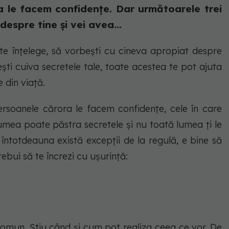
 le facem confidențe. Dar următoarele trei
despre tine și vei avea...
 te înțelege, să vorbești cu cineva apropiat despre
ști cuiva secretele tale, toate acestea te pot ajuta
le din viață.
rsoanele cărora le facem confidențe, cele în care
umea poate păstra secretele și nu toată lumea ți le
 întotdeauna există excepții de la regulă, e bine să
trebui să te încrezi cu ușurință:
n comun. Știu când și cum pot realiza ceea ce vor. De