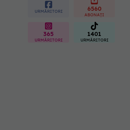
femei îl adoră
6560
08.08.2026, 17:00
URMĂRITORI
ABONAȚI
365
1401
URMĂRITORI
URMĂRITORI