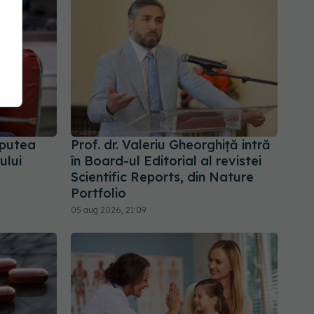
 putea
Prof. dr. Valeriu Gheorghiță intră
ului
în Board-ul Editorial al revistei
Scientific Reports, din Nature
Portfolio
05 aug 2026, 21:09