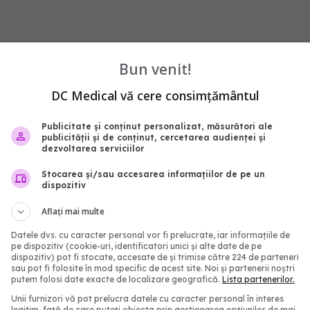
Bun venit!
 regulă. Sunt prieteni buni și de regulă nu se gândesc
a până se ajunge la demnitatea, orgoliul sau familia
DC Medical vă cere consimțământul
ienți că atunci când aveți încredere într-un Leu, va
Publicitate și conținut personalizat, măsurători ale
tre în favoarea lui.
publicității și de conținut, cercetarea audienței și
dezvoltarea serviciilor
Stocarea și/sau accesarea informațiilor de pe un
dispozitiv
Aflați mai multe
Datele dvs. cu caracter personal vor fi prelucrate, iar informațiile de
abonează‑te!
pe dispozitiv (cookie-uri, identificatori unici și alte date de pe
dispozitiv) pot fi stocate, accesate de și trimise către 224 de parteneri
sau pot fi folosite în mod specific de acest site. Noi și partenerii noștri
putem folosi date exacte de localizare geografică.
Lista partenerilor.
Unii furnizori vă pot prelucra datele cu caracter personal în interes
legitim, față de care puteți obiecta prin gestionarea opțiunilor de mai