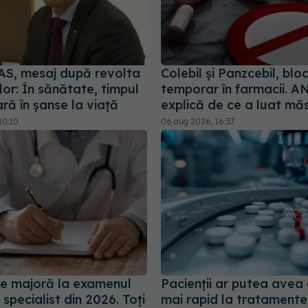
AS, mesaj după revolta
Colebil și Panzcebil, blo
lor: În sănătate, timpul
temporar în farmacii.
ră în șanse la viață
explică de ce a luat mă
10:10
06 aug 2026, 16:37
e majoră la examenul
Pacienții ar putea avea
specialist din 2026. Toți
mai rapid la tratamente