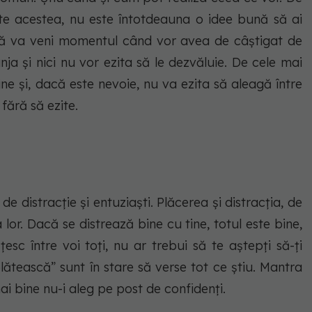
ate acestea, nu este întotdeauna o idee bună să ai
acă va veni momentul când vor avea de câștigat de
nja și nici nu vor ezita să le dezvăluie. De cele mai
ne și, dacă este nevoie, nu va ezita să aleagă între
 fără să ezite.
 distracție și entuziaști. Plăcerea și distracția, de
lor. Dacă se distrează bine cu tine, totul este bine,
esc între voi toți, nu ar trebui să te aștepți să-ți
lătească” sunt în stare să verse tot ce știu. Mantra
i bine nu-i aleg pe post de confidenți.