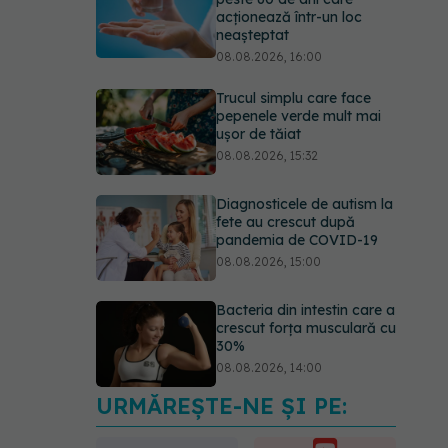
acționează într-un loc
neașteptat
08.08.2026, 16:00
Trucul simplu care face
pepenele verde mult mai
ușor de tăiat
08.08.2026, 15:32
Diagnosticele de autism la
fete au crescut după
pandemia de COVID-19
08.08.2026, 15:00
Bacteria din intestin care a
crescut forța musculară cu
30%
08.08.2026, 14:00
URMĂREȘTE-NE ȘI PE:
Trucul genial cu ceai negru
pentru păr. Tot mai multe