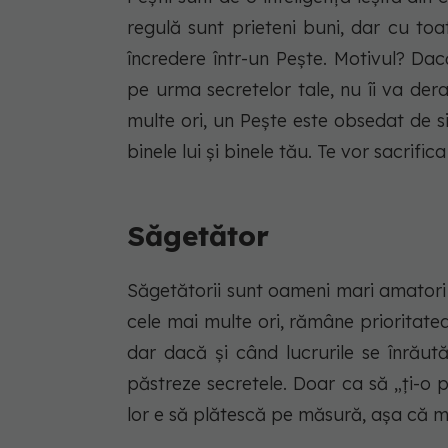
regulă sunt prieteni buni, dar cu to
încredere într-un Pește. Motivul? D
pe urma secretelor tale, nu îi va dera
multe ori, un Pește este obsedat de si
binele lui și binele tău. Te vor sacrifica
Săgetător
Săgetătorii sunt oameni mari amatori de
cele mai multe ori, rămâne prioritatea 
dar dacă și când lucrurile se înrăutăț
păstreze secretele. Doar ca să „ți-o p
lor e să plătescă pe măsură, așa că ma