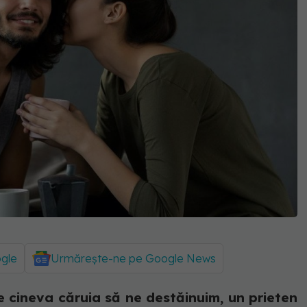
ogle
Urmărește-ne pe Google News
 cineva căruia să ne destăinuim, un prieten