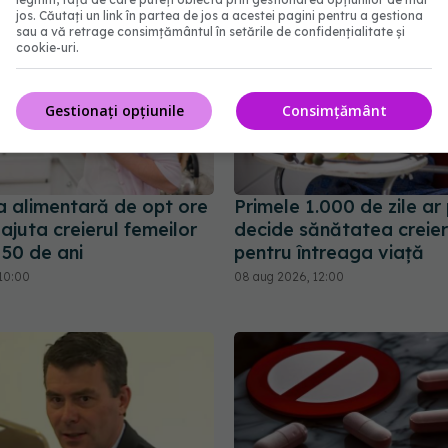
jos. Căutați un link în partea de jos a acestei pagini pentru a gestiona
sau a vă retrage consimțământul în setările de confidențialitate și
cookie-uri.
Gestionați opțiunile
Consimțământ
a alimentară de opt ore
Primele 1.000 de zile ar
ajuta creierul femeilor
decide sănătatea creier
 50 de ani
pentru întreaga viață
10:00
08 aug 2026, 12:00