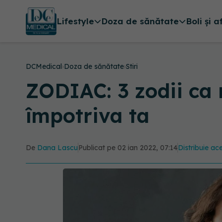
Lifestyle
Doza de sănătate
Boli și a
DCMedical
›
Doza de sănătate
›
Stiri
ZODIAC: 3 zodii ca n
împotriva ta
De
Dana Lascu
Publicat pe 02 ian 2022, 07:14
Distribuie ace