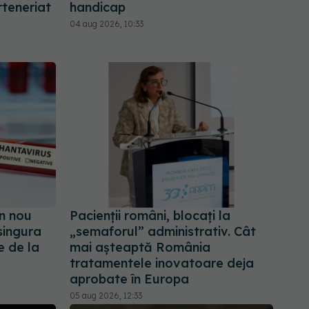
teneriat
handicap
04 aug 2026, 10:33
n nou
Pacienții români, blocați la
singura
„semaforul” administrativ. Cât
e de la
mai așteaptă România
tratamentele inovatoare deja
aprobate în Europa
05 aug 2026, 12:33