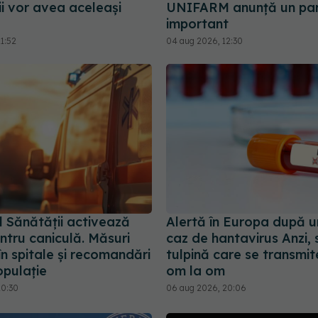
i vor avea aceleași
UNIFARM anunță un par
important
1:52
04 aug 2026, 12:30
l Sănătății activează
Alertă în Europa după u
ntru caniculă. Măsuri
caz de hantavirus Anzi, 
în spitale și recomandări
tulpină care se transmit
opulație
om la om
10:30
06 aug 2026, 20:06