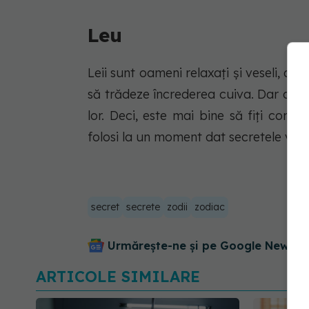
Leu
Leii sunt oameni relaxați și veseli, de
să trădeze încrederea cuiva. Dar a st
lor. Deci, este mai bine să fiți conșt
folosi la un moment dat secretele voas
secret
secrete
zodii
zodiac
Urmărește-ne și pe Google News - 
ARTICOLE SIMILARE