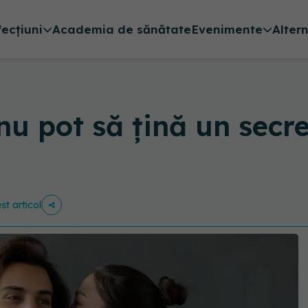
fecțiuni
Academia de sănătate
Evenimente
Alter
u pot să țină un secret
st articol