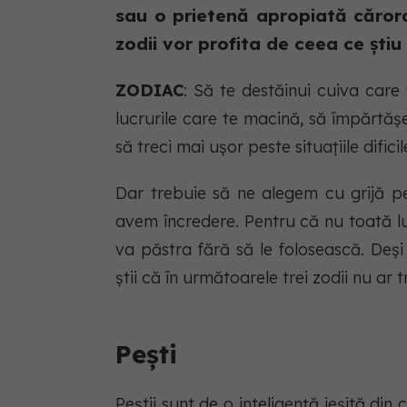
sau o prietenă apropiată cărora
zodii vor profita de ceea ce știu 
ZODIAC
: Să te destăinui cuiva care
lucrurile care te macină, să împărtășe
să treci mai ușor peste situațiile difici
Dar trebuie să ne alegem cu grijă pe
avem încredere. Pentru că nu toată l
va păstra fără să le folosească. Deși
știi că în următoarele trei zodii nu ar 
Pești
Peștii sunt de o inteligență ieșită di