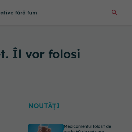
native fără fum
. Îl vor folosi
NOUTĂȚI
Medicamentul folosit de
peste 60 de ani care