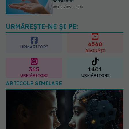
Transpirații nocturne: semnul ignorat
care poate ascunde probleme
serioase de sănătate
08.08.2026, 20:00
URMĂREȘTE-NE ȘI PE:
6560
URMĂRITORI
ABONAȚI
365
1401
URMĂRITORI
URMĂRITORI
ARTICOLE SIMILARE