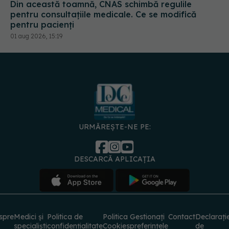
Din această toamnă, CNAS schimbă regulile
pentru consultațiile medicale. Ce se modifică
pentru pacienți
01 aug 2026, 15:19
URMĂREȘTE-NE PE:
DESCARCĂ APLICAȚIA
spre
Medici și
Politica de
Politica
Gestionați
Contact
Declarați
specialiști
confidențialitate
Cookies
preferințele
de