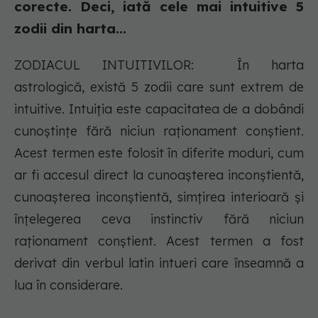
corecte. Deci, iată cele mai intuitive 5
zodii din harta...
ZODIACUL INTUITIVILOR: În harta
astrologică, există 5 zodii care sunt extrem de
intuitive. Intuiția este capacitatea de a dobândi
cunoștințe fără niciun raționament conștient.
Acest termen este folosit în diferite moduri, cum
ar fi accesul direct la cunoașterea inconștientă,
cunoașterea inconștientă, simțirea interioară și
înțelegerea ceva instinctiv fără niciun
raționament conștient. Acest termen a fost
derivat din verbul latin intueri care înseamnă a
lua în considerare.