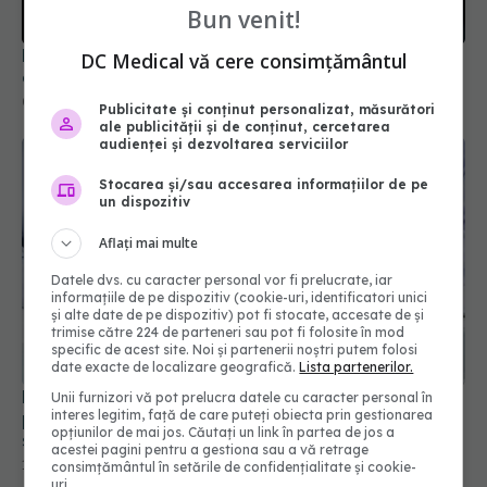
Bun venit!
PNRR: 174 de milioane de lei pentru sănătate într-
DC Medical vă cere consimțământul
o singură săptămână. Ce spitale primesc bani
07 aug 2026, 16:41
Publicitate și conținut personalizat, măsurători
ale publicității și de conținut, cercetarea
audienței și dezvoltarea serviciilor
Stocarea și/sau accesarea informațiilor de pe
un dispozitiv
Aflați mai multe
Datele dvs. cu caracter personal vor fi prelucrate, iar
informațiile de pe dispozitiv (cookie-uri, identificatori unici
și alte date de pe dispozitiv) pot fi stocate, accesate de și
trimise către 224 de parteneri sau pot fi folosite în mod
specific de acest site. Noi și partenerii noștri putem folosi
date exacte de localizare geografică.
Lista partenerilor.
Pachetul minimal de servicii medicale pentru
Unii furnizori vă pot prelucra datele cu caracter personal în
interes legitim, față de care puteți obiecta prin gestionarea
persoanele neasigurate. Ce servicii oferă gratuit
opțiunilor de mai jos. Căutați un link în partea de jos a
sistemul public de sănătate
acestei pagini pentru a gestiona sau a vă retrage
19 iul 2026, 11:24
consimțământul în setările de confidențialitate și cookie-
uri.