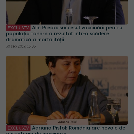
Alin Preda: succesul vaccinării pentru
EXCLUSIV
populația tânără a rezultat într-o scădere
dramatică a mortalității
30 sep 2019, 13:03
Adriana Pistol: România are nevoie de
EXCLUSIV
o strategie de vaccinare
30 sep 2019, 10:51