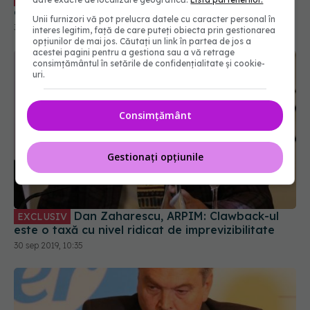
Unii furnizori vă pot prelucra datele cu caracter personal în
interes legitim, față de care puteți obiecta prin gestionarea
opțiunilor de mai jos. Căutați un link în partea de jos a
acestei pagini pentru a gestiona sau a vă retrage
consimțământul în setările de confidențialitate și cookie-
uri.
Consimțământ
Gestionați opțiunile
Dan Zaharescu, ARPIM: Clawback-ul
EXCLUSIV
este o taxă cu nivel ridicat de imprevizibilitate
30 sep 2019, 10:35