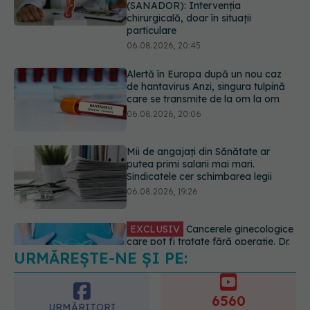
care se transmite de la om la om
06.08.2026, 20:06
Mii de angajați din Sănătate ar
putea primi salarii mai mari.
Sindicatele cer schimbarea legii
06.08.2026, 19:26
EXCLUSIV
Cancerele ginecologice
care pot fi tratate fără operație. Dr.
Sorin Bogdan (SANADOR): Chirurgia
este indicată doar punctual, pentru
anumite categorii de paciente
06.08.2026, 19:05
URMĂREȘTE-NE ȘI PE:
EXCLUSIV
Brahiterapie vs
radioterapie externă în cancerul
ginecologic. Dr. Sorin Bogdan
6560
(SANADOR) explică diferența și
URMĂRITORI
cum acționează tratamentul
ABONAȚI
06.08.2026, 22:49