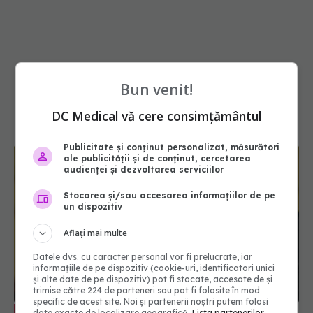
Bun venit!
DC Medical vă cere consimțământul
Publicitate și conținut personalizat, măsurători
ale publicității și de conținut, cercetarea
audienței și dezvoltarea serviciilor
Stocarea și/sau accesarea informațiilor de pe
un dispozitiv
Aflați mai multe
Datele dvs. cu caracter personal vor fi prelucrate, iar
informațiile de pe dispozitiv (cookie-uri, identificatori unici
Florin Buicu: Să informăm populația
EXCLUSIV
și alte date de pe dispozitiv) pot fi stocate, accesate de și
despre vaccinare că e un act necesar
trimise către 224 de parteneri sau pot fi folosite în mod
specific de acest site. Noi și partenerii noștri putem folosi
30 sep 2019, 17:11
date exacte de localizare geografică.
Lista partenerilor.