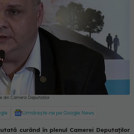
te din Camera Deputaților
ogle
Urmărește-ne pe Google News
scutată curând în plenul Camerei Deputaților