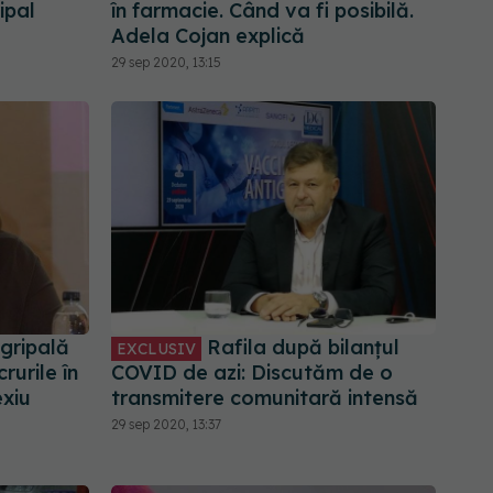
ipal
în farmacie. Când va fi posibilă.
Adela Cojan explică
29 sep 2020, 13:15
gripală
Rafila după bilanțul
EXCLUSIV
urile în
COVID de azi: Discutăm de o
exiu
transmitere comunitară intensă
29 sep 2020, 13:37