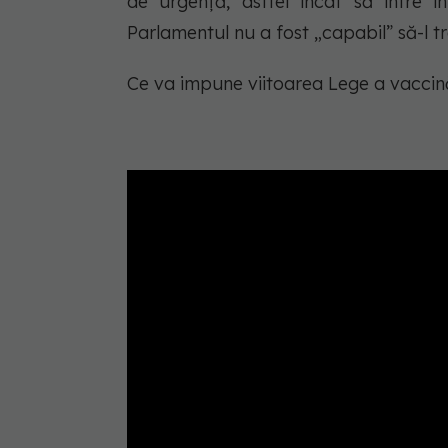
de urgență, astfel încât să intre în
Parlamentul nu a fost „capabil” să-l t
Ce va impune viitoarea Lege a vaccinăr