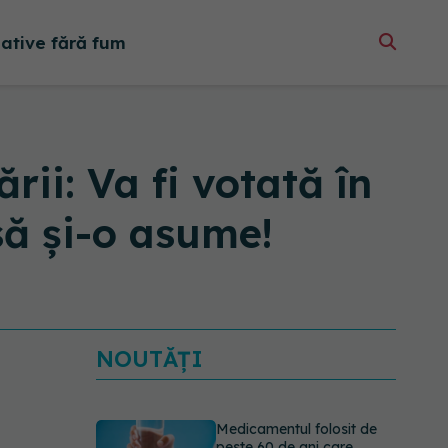
native fără fum
rii: Va fi votată în
ă și-o asume!
NOUTĂȚI
Medicamentul folosit de
peste 60 de ani care