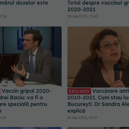
umărul dozelor este
Totul despre vaccinul gr
2020-2021
16:56
28 sep 2020, 17:40
Vaccin gripal 2020-
Vaccinare anti
EXCLUSIV
rei Baciu: va fi o
2010-2021. Cum stau lucr
re specială pentru
București. Dr Sandra Al
e
explică
1:26
30 sep 2020, 13:47