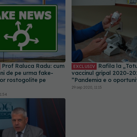
Prof Raluca Radu: cum
Rafila la „Tot
EXCLUSIV
ani de pe urma fake-
vaccinul gripal 2020-20
or rostogolite pe
”Pandemia e o oportuni
29 sep 2020, 11:15
1:54