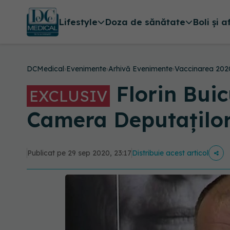
Lifestyle
Doza de sănătate
Boli și a
DCMedical
›
Evenimente
›
Arhivă Evenimente
›
Vaccinarea 202
Florin Buic
EXCLUSIV
Camera Deputaților
Publicat pe 29 sep 2020, 23:17
Distribuie acest articol