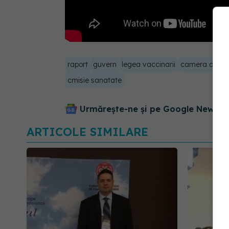
raport
guvern
legea vaccinarii
camera deputa
cmisie sanatate
Urmărește-ne și pe Google News - 
ARTICOLE SIMILARE