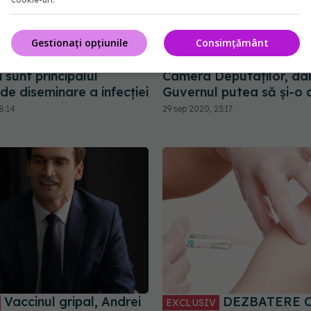
Gestionați opțiunile
Consimțământ
"Vom fi într-o mare
Florin Buicu, 
EXCLUSIV
ră". Prof Dr Doina
legea vaccinării: Va fi v
i sunt principalul
Camera Deputaților, da
de diseminare a infecției
Guvernul putea să și-o
8:14
29 sep 2020, 23:17
Vaccinul gripal, Andrei
DEZBATERE O
EXCLUSIV