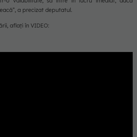
tr-o valabilitate, să intre în lucru imediat, dacă
reacă”, a precizat deputatul.
ii, aflați în VIDEO: