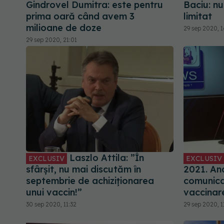
Gindrovel Dumitra: este pentru
Baciu: n
prima oară când avem 3
limitat
milioane de doze
29 sep 2020, 
29 sep 2020, 21:01
Laszlo Attila: ”În
EXCLUSIV
EXCLUSIV
sfârșit, nu mai discutăm în
2021. And
septembrie de achiziționarea
comunica
unui vaccin!”
vaccinar
30 sep 2020, 11:32
29 sep 2020, 1