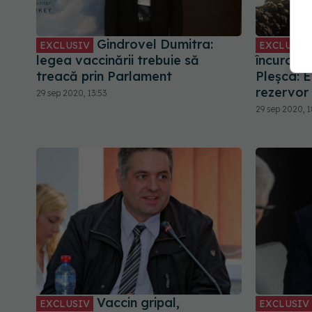
Gindrovel Dumitra:
EXCLUSIV
EXCLUSIV
legea vaccinării trebuie să
încurcătu
treacă prin Parlament
Pleșca: E
rezervor 
29 sep 2020, 13:53
29 sep 2020, 1
Vaccin gripal,
EXCLUSIV
EXCLUSIV