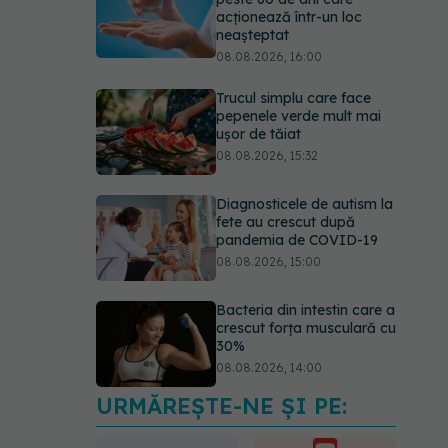
acționează într-un loc
neașteptat
08.08.2026, 16:00
Trucul simplu care face
pepenele verde mult mai
ușor de tăiat
08.08.2026, 15:32
Diagnosticele de autism la
fete au crescut după
pandemia de COVID-19
08.08.2026, 15:00
Bacteria din intestin care a
crescut forța musculară cu
30%
08.08.2026, 14:00
URMĂREȘTE-NE ȘI PE:
Trucul genial cu ceai negru
pentru păr. Tot mai multe