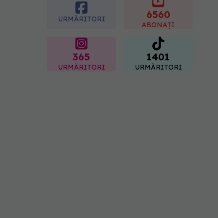
femei îl adoră
6560
08.08.2026, 17:00
URMĂRITORI
ABONAȚI
365
1401
URMĂRITORI
URMĂRITORI