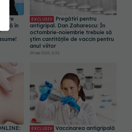
despre
Pregătiri pentru
EXCLUSIV
otată în
antigripal. Dan Zaharescu: În
r
octombrie-noiembrie trebuie să
 asume!
știm cantitățile de vaccin pentru
anul viitor
29 sep 2020, 11:52
NLINE:
Vaccinarea antigripală
EXCLUSIV