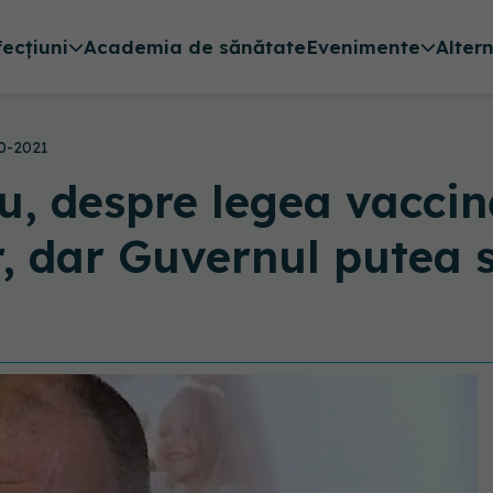
fecțiuni
Academia de sănătate
Evenimente
Alter
0-2021
u, despre legea vaccină
, dar Guvernul putea s