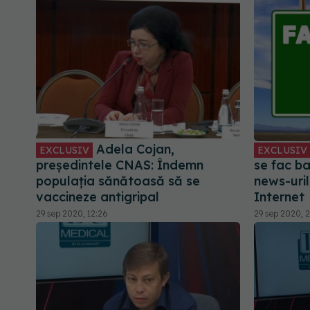
Adela Cojan,
EXCLUSIV
EXCLUSIV
președintele CNAS: Îndemn
se fac b
populația sănătoasă să se
news-uril
vaccineze antigripal
Internet
29 sep 2020, 12:26
29 sep 2020, 2