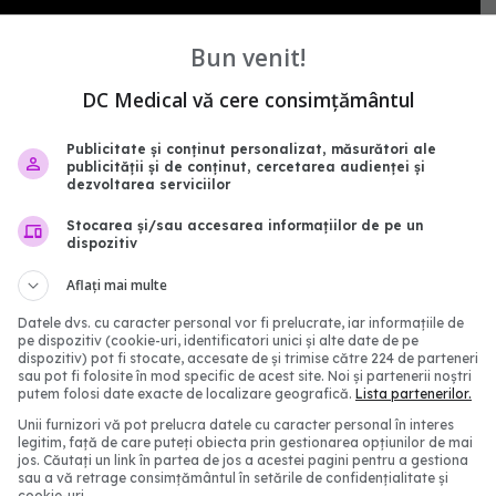
Bun venit!
DC Medical vă cere consimțământul
tilor
parlament
flrin buicu
ordonanta urgenta
Publicitate și conținut personalizat, măsurători ale
publicității și de conținut, cercetarea audienței și
dezvoltarea serviciilor
Stocarea și/sau accesarea informațiilor de pe un
abonează‑te!
dispozitiv
Aflați mai multe
Datele dvs. cu caracter personal vor fi prelucrate, iar informațiile de
pe dispozitiv (cookie-uri, identificatori unici și alte date de pe
dispozitiv) pot fi stocate, accesate de și trimise către 224 de parteneri
sau pot fi folosite în mod specific de acest site. Noi și partenerii noștri
putem folosi date exacte de localizare geografică.
Lista partenerilor.
Unii furnizori vă pot prelucra datele cu caracter personal în interes
legitim, față de care puteți obiecta prin gestionarea opțiunilor de mai
jos. Căutați un link în partea de jos a acestei pagini pentru a gestiona
sau a vă retrage consimțământul în setările de confidențialitate și
cookie-uri.