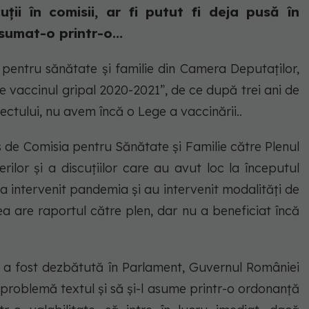
ii în comisii, ar fi putut fi deja pusă în
sumat-o printr-o...
i pentru sănătate și familie din Camera Deputaților,
e vaccinul gripal 2020-2021”, de ce după trei ani de
ectului, nu avem încă o Lege a vaccinării..
 de Comisia pentru Sănătate și Familie către Plenul
ilor și a discuțiilor care au avut loc la începutul
a intervenit pandemia și au intervenit modalități de
ea are raportul către plen, dar nu a beneficiat încă
re a fost dezbătută în Parlament, Guvernul României
 problemă textul și să și-l asume printr-o ordonanță