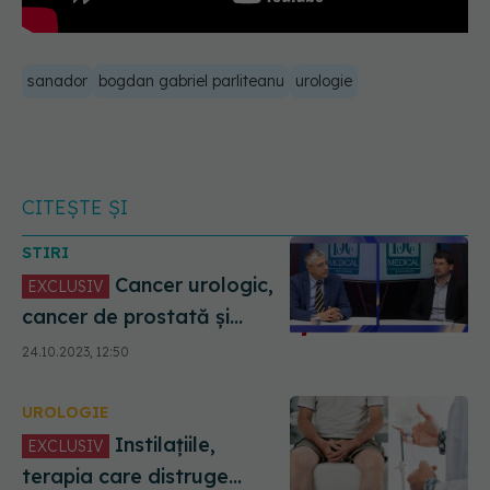
sanador
bogdan gabriel parliteanu
urologie
CITEȘTE ȘI
STIRI
Cancer urologic,
EXCLUSIV
cancer de prostată și
cancer renal. Bogdan
24.10.2023, 12:50
Gabriel Pârlițeanu
(SANADOR), la DC Medical
UROLOGIE
și DC News
Instilațiile,
EXCLUSIV
terapia care distruge