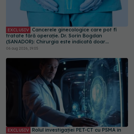
Cancerele ginecologice care pot fi
EXCLUSIV
tratate fără operație. Dr. Sorin Bogdan
(SANADOR): Chirurgia este indicată doar
punctual, pentru anumite categorii de paciente
06 aug 2026, 19:05
Rolul investigației PET-CT cu PSMA în
EXCLUSIV