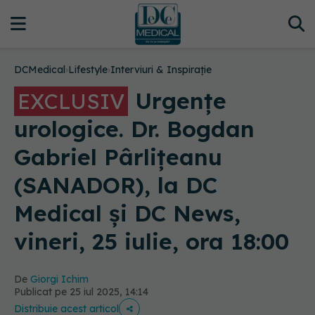
DCMedical
›
Lifestyle
›
Interviuri & Inspirație
Urgențe
EXCLUSIV
urologice. Dr. Bogdan
Gabriel Pârlițeanu
(SANADOR), la DC
Medical și DC News,
vineri, 25 iulie, ora 18:00
De
Giorgi Ichim
Publicat pe 25 iul 2025, 14:14
Distribuie acest articol