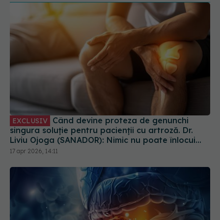
Când devine proteza de genunchi
EXCLUSIV
singura soluție pentru pacienții cu artroză. Dr.
Liviu Ojoga (SANADOR): Nimic nu poate înlocui
cartilajul
17 apr 2026, 14:11