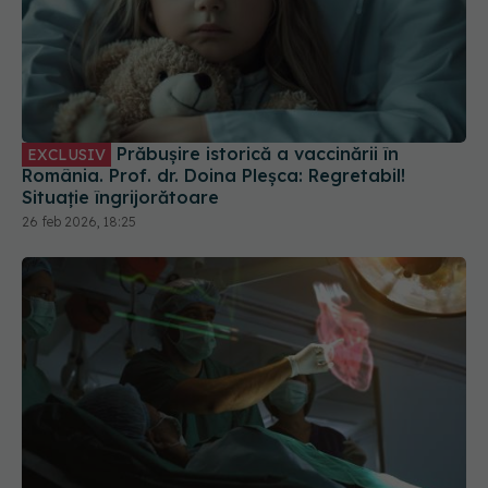
Prăbușire istorică a vaccinării în
EXCLUSIV
România. Prof. dr. Doina Pleșca: Regretabil!
Situație îngrijorătoare
26 feb 2026, 18:25