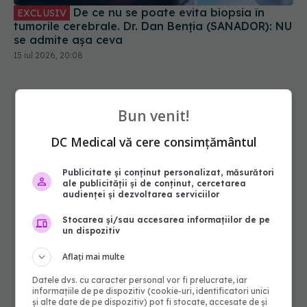
De ce nu se poate evita biopsia în
EXCLUSIV
tumorile cerebrale. Dr. Dan Benția (SANADOR): NU
se admite așa ceva
15 iul 2026, 20:08
Bun venit!
DC Medical vă cere consimțământul
Publicitate și conținut personalizat, măsurători
ale publicității și de conținut, cercetarea
audienței și dezvoltarea serviciilor
Stocarea și/sau accesarea informațiilor de pe
un dispozitiv
Aflați mai multe
Datele dvs. cu caracter personal vor fi prelucrate, iar
informațiile de pe dispozitiv (cookie-uri, identificatori unici
și alte date de pe dispozitiv) pot fi stocate, accesate de și