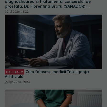
diagnosticarea și tratamentul cancerului de
prostată. Dr. Florentina Bratu (SANADOR):
Investigație de ultimă generație
09 iul 2026, 18:22
Cum folosesc medicii Inteligența
EXCLUSIV
Artificială
29 apr 2026, 20:36