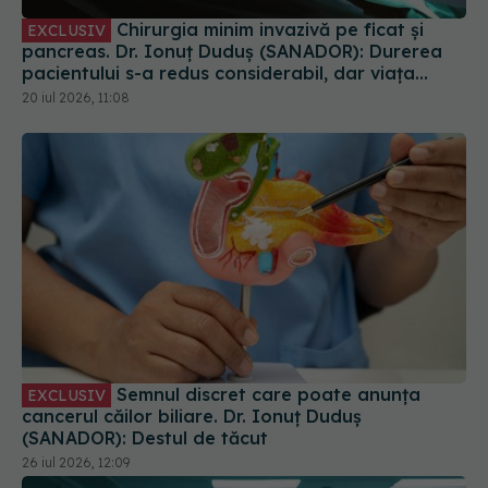
Chirurgia minim invazivă pe ficat și
EXCLUSIV
pancreas. Dr. Ionuț Duduș (SANADOR): Durerea
pacientului s-a redus considerabil, dar viața
chirurgului s-a complicat
20 iul 2026, 11:08
Semnul discret care poate anunța
EXCLUSIV
cancerul căilor biliare. Dr. Ionuț Duduș
(SANADOR): Destul de tăcut
26 iul 2026, 12:09