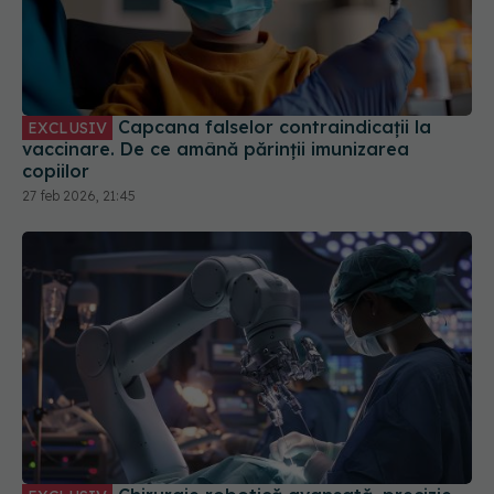
Capcana falselor contraindicații la
EXCLUSIV
vaccinare. De ce amână părinții imunizarea
copiilor
27 feb 2026, 21:45