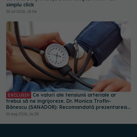
simplu click
30 iul 2026, 18:06
Ce valori ale tensiunii arteriale ar
EXCLUSIV
trebui să ne îngrijoreze. Dr. Monica Trofin-
Bănescu (SANADOR): Recomandată prezentarea
la medic
01 aug 2026, 16:28