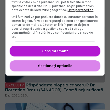
trimise către 224 de parteneri sau pot fi folosite în mod
specific de acest site. Noi și partenerii noștri putem folosi
date exacte de localizare geografică.
Lista partenerilor.
Unii furnizori vă pot prelucra datele cu caracter personal în
interes legitim, față de care puteți obiecta prin gestionarea
opțiunilor de mai jos. Căutați un link în partea de jos a
acestei pagini pentru a gestiona sau a vă retrage
consimțământul în setările de confidențialitate și cookie-
uri.
Consimțământ
Gestionați opțiunile
Răspândește biopsia cancerul? Dr.
EXCLUSIV
Florentina Bratu (SANADOR): Teamă nejustificată
11 iul 2026, 22:31