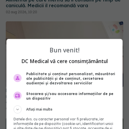
caniculă. Medicii îl recomandă vara
02 aug 2026, 10:20
Bun venit!
DC Medical vă cere consimțământul
Publicitate și conținut personalizat, măsurători
ale publicității și de conținut, cercetarea
audienței și dezvoltarea serviciilor
Laura Cosoi, mărturie emoționantă după
Stocarea și/sau accesarea informațiilor de pe
nașterea celui de-al cincilea copil: Aș putea naște
un dispozitiv
de o mie de ori
02 aug 2026, 14:06
Aflați mai multe
Datele dvs. cu caracter personal vor fi prelucrate, iar
informațiile de pe dispozitiv (cookie-uri, identificatori unici
și alte date de pe dispozitiv) pot fi stocate, accesate de și