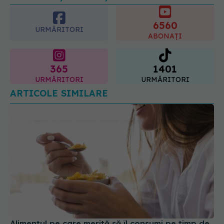
6560
URMĂRITORI
ABONAȚI
365
1401
URMĂRITORI
URMĂRITORI
ARTICOLE SIMILARE
Alimentul pe care merită să îl consumi pe timp de