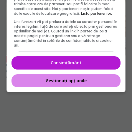
trimise către 224 de parteneri sau pot fi folosite în mod
specific de acest site. Noi și partenerii noștri putem folosi
date exacte de localizare geografică.
Lista partenerilor.
Unii furnizori vă pot prelucra datele cu caracter personal în
interes legitim, față de care puteți obiecta prin gestionarea
opțiunilor de mai jos. Căutați un link în partea de jos a
acestei pagini pentru a gestiona sau a vă retrage
consimțământul în setările de confidențialitate și cookie-
uri.
De ce unele paciente cu cancer de col
EXCLUSIV
Consimțământ
uterin nu mai ajung la operație. Dr. Sorin Bogdan
(SANADOR): Intervenția chirurgicală, doar în
situații particulare
06 aug 2026, 20:45
Gestionați opțiunile