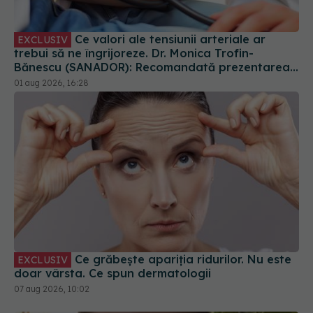
Ce valori ale tensiunii arteriale ar
EXCLUSIV
trebui să ne îngrijoreze. Dr. Monica Trofin-
Bănescu (SANADOR): Recomandată prezentarea
la medic
01 aug 2026, 16:28
Ce grăbește apariția ridurilor. Nu este
EXCLUSIV
doar vârsta. Ce spun dermatologii
07 aug 2026, 10:02