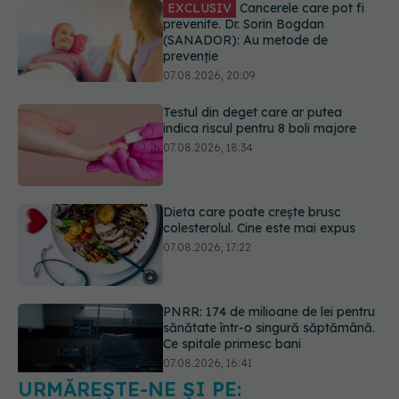
Testul din deget care ar putea
indica riscul pentru 8 boli majore
07.08.2026, 18:34
Dieta care poate crește brusc
colesterolul. Cine este mai expus
07.08.2026, 17:22
PNRR: 174 de milioane de lei pentru
sănătate într-o singură săptămână.
Ce spitale primesc bani
07.08.2026, 16:41
Ce spune culoarea ta preferată
despre vârsta pe care o ai. Care
este "codul cromatic" al generațiilor
07.08.2026, 21:29
URMĂREȘTE-NE ȘI PE: