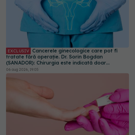
Cancerele ginecologice care pot fi
EXCLUSIV
tratate fără operație. Dr. Sorin Bogdan
(SANADOR): Chirurgia este indicată doar
punctual, pentru anumite categorii de paciente
06 aug 2026, 19:05