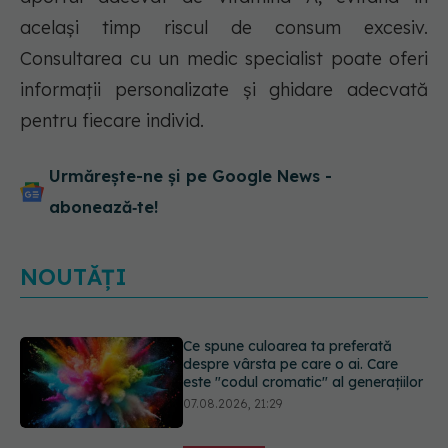
același timp riscul de consum excesiv.
Consultarea cu un medic specialist poate oferi
informații personalizate și ghidare adecvată
pentru fiecare individ.
Urmărește-ne și pe Google News -
abonează‑te!
NOUTĂȚI
EXCLUSIV
Cancerele care pot fi
prevenite. Dr. Sorin Bogdan
(SANADOR): Au metode de
prevenție
07.08.2026, 20:09