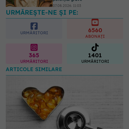
care pot strica rezultatul după
injectarea cu acid hialuronic
6560
07.08.2026, 13:54
URMĂRITORI
ABONAȚI
365
1401
URMĂRITORI
URMĂRITORI
ARTICOLE SIMILARE
FDA a aprobat prima pastilă care reduce