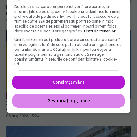
Datele dvs. cu caracter personal vor fi prelucrate, iar
informațiile de pe dispozitiv (cookie-uri, identificatori unici
și alte date de pe dispozitiv) pot fi stocate, accesate de și
trimise către 224 de parteneri sau pot fi folosite în mod
specific de acest site. Noi și partenerii noștri putem folosi
date exacte de localizare geografică.
Lista partenerilor.
Unii furnizori vă pot prelucra datele cu caracter personal în
interes legitim, față de care puteți obiecta prin gestionarea
opțiunilor de mai jos. Căutați un link în partea de jos a
acestei pagini pentru a gestiona sau a vă retrage
consimțământul în setările de confidențialitate și cookie-
uri.
Consimțământ
Ilie Bolojan, anunț despre spitale în contextul
crizei energetice
06 aug 2026, 15:24
Gestionați opțiunile