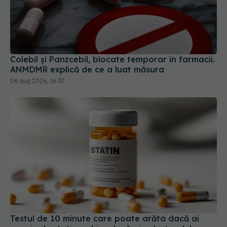
Colebil și Panzcebil, blocate temporar în farmacii.
ANMDMR explică de ce a luat măsura
06 aug 2026, 16:37
Testul de 10 minute care poate arăta dacă ai
nevoie de statine, chiar dacă ai colesterolul
normal
05 aug 2026, 19:42