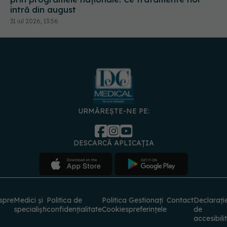
URMĂREȘTE-NE PE:
DESCARCĂ APLICAȚIA
spre
Medici și
Politica de
Politica
Gestionați
Contact
Declarați
specialiști
confidențialitate
Cookies
preferințele
de
accesibili
© 2026 PRESS MEDIA ELECTRONIC S.R.L. Toate drepturile rezervate