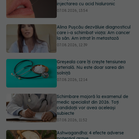
care i-a schimbat viața: Am cancer
la sân. Am intrat în metastază
07.08.2026, 12:39
Greșeala care îți crește tensiunea
arterială. Nu este doar sarea din
solniță
07.08.2026, 12:14
Schimbare majoră la examenul de
medic specialist din 2026. Toți
candidații vor avea aceleași
subiecte
07.08.2026, 11:52
Ashwagandha: 4 efecte adverse
potențial grave
07.08.2026, 11:03
URMĂREȘTE-NE ȘI PE:
Ți-ai mărit buzele? Cele 4 greșeli