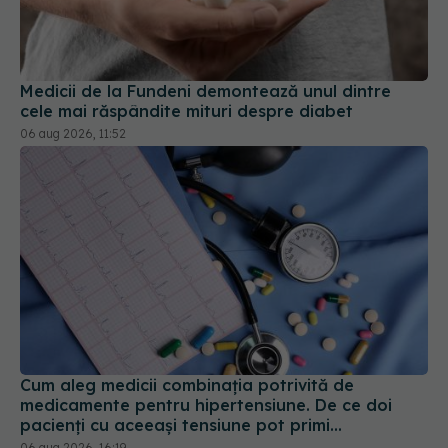
Medicii de la Fundeni demontează unul dintre
cele mai răspândite mituri despre diabet
06 aug 2026, 11:52
Cum aleg medicii combinația potrivită de
medicamente pentru hipertensiune. De ce doi
pacienți cu aceeași tensiune pot primi
tratamente diferite
06 aug 2026, 16:19