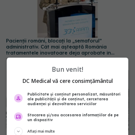
Pacienții români, blocați la „semaforul”
administrativ. Cât mai așteaptă România
tratamentele inovatoare deja aprobate în
Europa
05 aug 2026, 12:33
Bun venit!
DC Medical vă cere consimțământul
Publicitate și conținut personalizat, măsurători
ale publicității și de conținut, cercetarea
audienței și dezvoltarea serviciilor
Stocarea și/sau accesarea informațiilor de pe
un dispozitiv
Mii de angajați din Sănătate ar putea primi salarii
mai mari. Sindicatele cer schimbarea legii
Aflați mai multe
06 aug 2026, 19:26