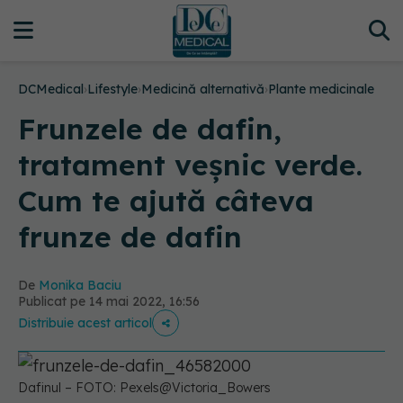
DCMedical
›
Lifestyle
›
Medicină alternativă
›
Plante medicinale
Frunzele de dafin,
tratament veșnic verde.
Cum te ajută câteva
frunze de dafin
De
Monika Baciu
Publicat pe 14 mai 2022, 16:56
Distribuie acest articol
Dafinul – FOTO: Pexels@Victoria_Bowers