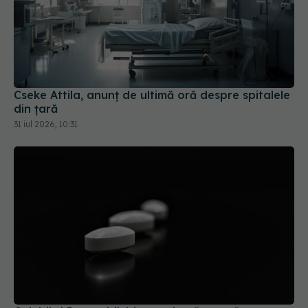
Cseke Attila, anunț de ultimă oră despre spitalele
din țară
31 iul 2026, 10:31
Colebil și Panzcebil, blocate la vânzare în
România. Anunțul făcut de Biofarm
04 aug 2026, 19:47