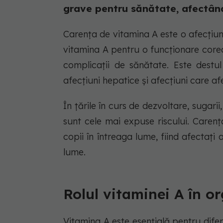
grave pentru sănătate, afectând 
Carența de vitamina A este o afecțiu
vitamina A pentru o funcționare corect
complicații de sănătate. Este destu
afecțiuni hepatice și afecțiuni care a
În țările în curs de dezvoltare, sugari
sunt cele mai expuse riscului. Caren
copii în întreaga lume, fiind afectați
lume.
Rolul vitaminei A în o
Vitamina A este esențială pentru difer