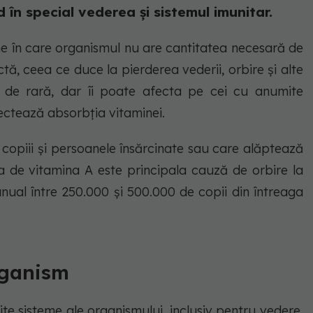
în special vederea și sistemul imunitar.
ne în care organismul nu are cantitatea necesară de
ă, ceea ce duce la pierderea vederii, orbire și alte
l de rară, dar îi poate afecta pe cei cu anumite
fectează absorbția vitaminei.
i, copiii și persoanele însărcinate sau care alăptează
ța de vitamina A este principala cauză de orbire la
 anual între 250.000 și 500.000 de copii din întreaga
rganism
ite sisteme ale organismului, inclusiv pentru vedere,