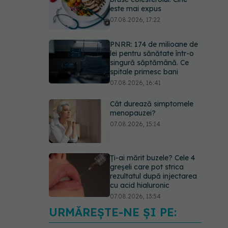
este mai expus
07.08.2026, 17:22
PNRR: 174 de milioane de
lei pentru sănătate într-o
singură săptămână. Ce
spitale primesc bani
07.08.2026, 16:41
Cât durează simptomele
menopauzei?
07.08.2026, 15:14
Ți-ai mărit buzele? Cele 4
greșeli care pot strica
rezultatul după injectarea
cu acid hialuronic
07.08.2026, 13:54
URMĂREȘTE-NE ȘI PE:
Testul din deget care ar
putea indica riscul pentru 8