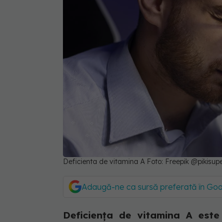
Deficienta de vitamina A Foto: Freepik @pikisup
Adaugă-ne ca sursă preferată în Go
Deficiența de vitamina A est