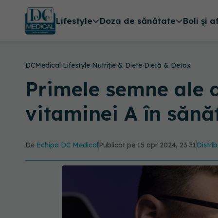
Lifestyle
Doza de sănătate
Boli și a
DCMedical
›
Lifestyle
›
Nutriție & Diete
›
Dietă & Detox
Primele semne ale d
vitaminei A în sănă
De
Echipa DC Medical
Publicat pe 15 apr 2024, 23:31
Distrib