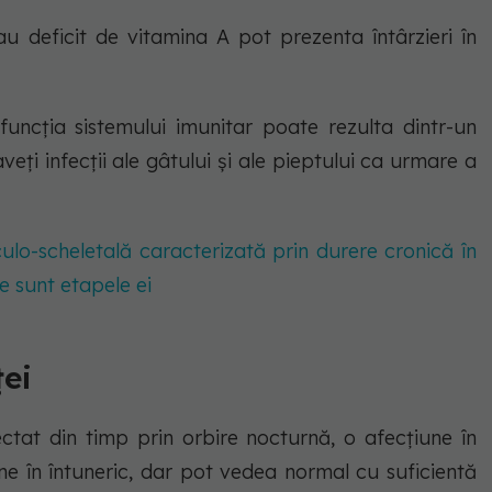
au deficit de vitamina A pot prezenta întârzieri în
isfuncția sistemului imunitar poate rezulta dintr-un
aveți infecții ale gâtului și ale pieptului ca urmare a
ulo-scheletală caracterizată prin durere cronică în
e sunt etapele ei
ei
ectat din timp prin orbire nocturnă, o afecțiune în
ine în întuneric, dar pot vedea normal cu suficientă