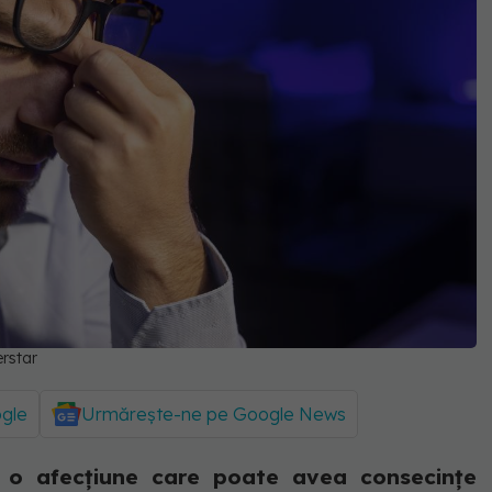
erstar
ogle
Urmărește-ne pe Google News
e o afecțiune care poate avea consecințe