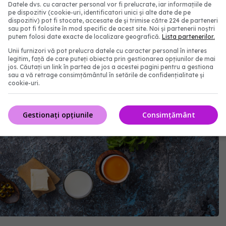
Datele dvs. cu caracter personal vor fi prelucrate, iar informațiile de
pe dispozitiv (cookie-uri, identificatori unici și alte date de pe
dispozitiv) pot fi stocate, accesate de și trimise către 224 de parteneri
sau pot fi folosite în mod specific de acest site. Noi și partenerii noștri
putem folosi date exacte de localizare geografică.
Lista partenerilor.
Unii furnizori vă pot prelucra datele cu caracter personal în interes
legitim, față de care puteți obiecta prin gestionarea opțiunilor de mai
jos. Căutați un link în partea de jos a acestei pagini pentru a gestiona
sau a vă retrage consimțământul în setările de confidențialitate și
cookie-uri.
Gestionați opțiunile
Consimțământ