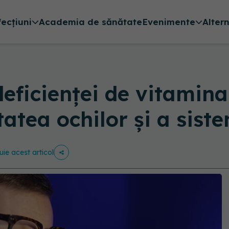
fecțiuni
Academia de sănătate
Evenimente
Alter
eficienței de vitamin
tatea ochilor și a sist
uie acest articol