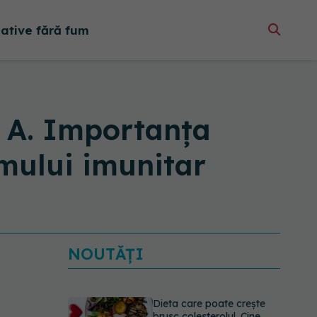
native fără fum
a A. Importanța
emului imunitar
NOUTĂȚI
Dieta care poate crește
brusc colesterolul. Cine