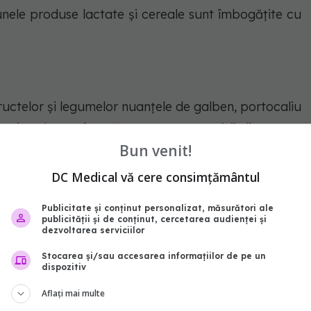
, unele produse lactate și cereale sunt îmbogățite cu
ructelor și legumelor nuanțele de galben, portocaliu
rganismul transformă treptat carotenoizii din aceste
Bun venit!
arotenul este cel mai răspândit tip de carotenoid.
DC Medical vă cere consimțământul
Publicitate și conținut personalizat, măsurători ale
percortizolismul: cauze, simptome și tratamente.
publicității și de conținut, cercetarea audienței și
dezvoltarea serviciilor
asupra sănătății
Stocarea și/sau accesarea informațiilor de pe un
dispozitiv
Aflați mai multe