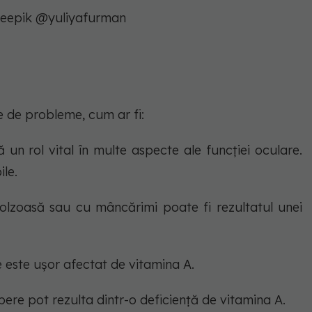
reepik @yuliyafurman
e de probleme, cum ar fi:
 un rol vital în multe aspecte ale funcției oculare.
ile.
 solzoasă sau cu mâncărimi poate fi rezultatul unei
re este ușor afectat de vitamina A.
cepere pot rezulta dintr-o deficiență de vitamina A.