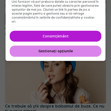
Unii furnizori vă pot prelucra datele cu caracter personal în
interes legitim, față de care puteți obiecta prin gestionarea
Nu arunca apa în care ai fiert castanele. Secretul
opțiunilor de mai jos. Căutați un link în partea de jos a
acestei pagini pentru a gestiona sau a vă retrage
pentru un păr sănătos și strălucitor
consimțământul în setările de confidențialitate și cookie-
21 dec 2025, 14:09
uri.
Consimțământ
Gestionați opțiunile
Ce trebuie să știi despre balsamul de buze. Ce nu
ți-a spus nimeni
11 feb 2026, 18:17