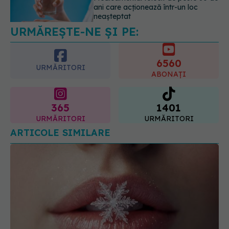
care poate ascunde probleme
serioase de sănătate
6560
08.08.2026, 20:00
URMĂRITORI
ABONAȚI
365
1401
URMĂRITORI
URMĂRITORI
ARTICOLE SIMILARE
Cum să ai grijă de buze pe timpul iernii. Trucuri