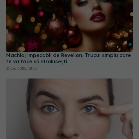
Machiaj impecabil de Revelion. Trucul simplu care
te va face să strălucești
31 dec 2025, 18:13
Ce se întâmplă cu fața și mușchii după ani de
injecții cu botox