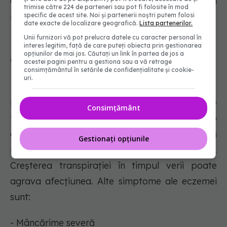
aplică imediat o cremă antiseptică pe zona
trimise către 224 de parteneri sau pot fi folosite în mod
respectivă.
specific de acest site. Noi și partenerii noștri putem folosi
date exacte de localizare geografică.
Lista partenerilor.
Unii furnizori vă pot prelucra datele cu caracter personal în
interes legitim, față de care puteți obiecta prin gestionarea
opțiunilor de mai jos. Căutați un link în partea de jos a
6. Eczeme
acestei pagini pentru a gestiona sau a vă retrage
consimțământul în setările de confidențialitate și cookie-
uri.
Eczema este o boală comună a pielii. Este
Consimțământ
frecvent întâlnită la copii. Cunoscută și sub
denumirea de Dermatită Atopică, se manifestă
Gestionați opțiunile
prin erupții cutanate uscate și solzoase.
Creșterea transpirației în timpul verii poate
agrava afecțiunea. Alte simptome ale eczemei
sunt:
- Mâncărime severă