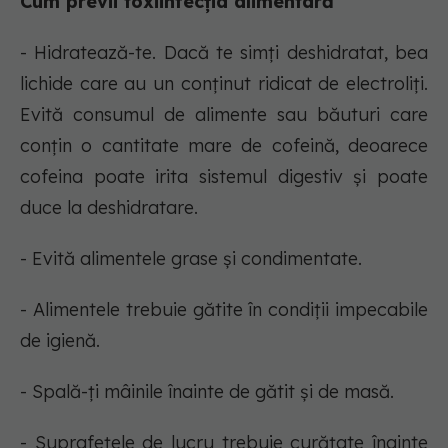
Cum previi toxiinfecția alimentară
- Hidratează-te. Dacă te simți deshidratat, bea
lichide care au un conținut ridicat de electroliți.
Evită consumul de alimente sau băuturi care
conțin o cantitate mare de cofeină, deoarece
cofeina poate irita sistemul digestiv și poate
duce la deshidratare.
- Evită alimentele grase și condimentate.
- Alimentele trebuie gătite în condiții impecabile
de igienă.
- Spală-ți mâinile înainte de gătit și de masă.
- Suprafețele de lucru trebuie curățate înainte