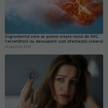
Ingredientul care ar putea crește riscul de AVC.
Cercetătorii au descoperit cum afectează creierul
05 aug 2026, 09:29
Căderea părului, posibil efect secundar al
Ozempic și Mounjaro. Un studiu amplu explică
riscul
31 iul 2026, 12:58