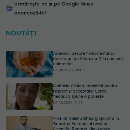
Urmărește-ne și pe Google News -
abonează‑te!
NOUTĂȚI
Gabriela Cristea, manifest pentru
respect și acceptare: Corpul
fiecăruia spune o poveste
05.08.2026, 21:23
Prof. dr. Valeriu Gheorghiță intră în
Board-ul Editorial al revistei
Scientific Reports, din Nature
Portfolio
05.08.2026, 21:09
Testul de 10 minute care poate
arăta dacă ai nevoie de statine,