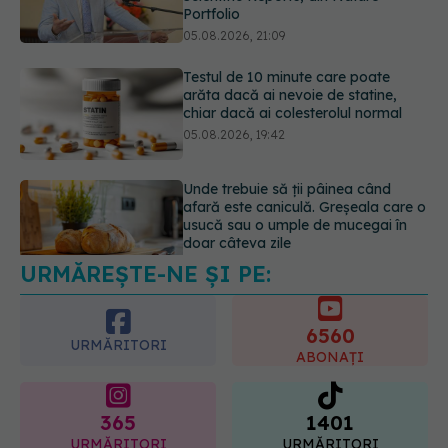
chiar dacă ai colesterolul normal
05.08.2026, 19:42
Unde trebuie să ții pâinea când
afară este caniculă. Greșeala care o
usucă sau o umple de mucegai în
doar câteva zile
05.08.2026, 18:33
URMĂREȘTE-NE ȘI PE:
Adevărul despre tratamentul cu
doze mari de Vitamina D în cancerul
colorectal
6560
06.08.2026, 08:06
URMĂRITORI
ABONAȚI
365
1401
URMĂRITORI
URMĂRITORI
ARTICOLE SIMILARE