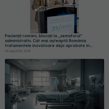
Pacienții români, blocați la „semaforul”
administrativ. Cât mai așteaptă România
tratamentele inovatoare deja aprobate în
Europa
05 aug 2026, 12:33
Cseke Attila, anunț de ultimă oră despre spitalele
din țară
31 iul 2026, 10:31