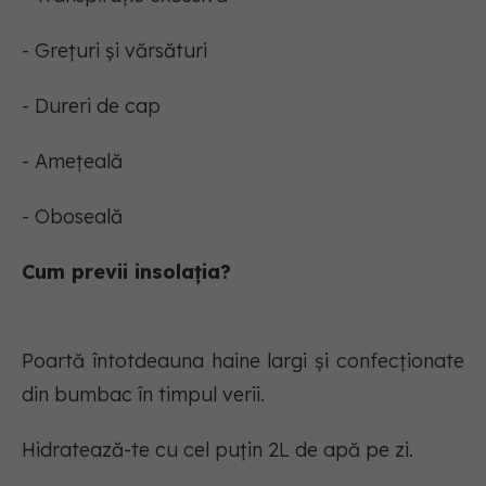
- Grețuri și vărsături
- Dureri de cap
- Amețeală
- Oboseală
Cum previi insolația?
Poartă întotdeauna haine largi și confecționate
din bumbac în timpul verii.
Hidratează-te cu cel puțin 2L de apă pe zi.