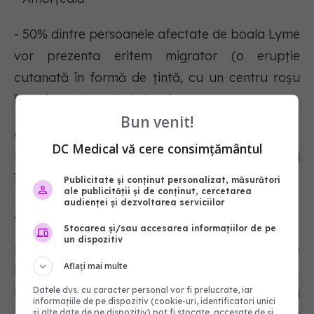
- 50% dintre persoanele afectate de boala Lyme
vor prezenta eritem migrator (o erupție
cutanată în formă de țintă, cu un centru roșu
înconjurat de un inel clar și un cerc roșu).
Bun venit!
Cum poți preveni boala Lyme?
DC Medical vă cere consimțământul
Poartă haine cu mâneci lungi atunci când mergi
în aer liber.
Publicitate și conținut personalizat, măsurători
ale publicității și de conținut, cercetarea
audienței și dezvoltarea serviciilor
Aplică spray contra insectelor pe piele.
Stocarea și/sau accesarea informațiilor de pe
un dispozitiv
Dacă observi căpușe pe corp, îndepărtează-le
Aflați mai multe
imediat. Astfel, incidența bolii Lyme va fi redusă.
Datele dvs. cu caracter personal vor fi prelucrate, iar
După îndepărtarea căpușei, spală zona și
informațiile de pe dispozitiv (cookie-uri, identificatori unici
și alte date de pe dispozitiv) pot fi stocate, accesate de și