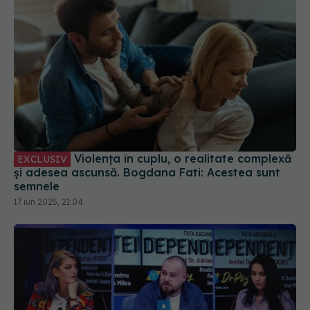
Violența în cuplu, o realitate complexă
EXCLUSIV
și adesea ascunsă. Bogdana Fati: Acestea sunt
semnele
17 iun 2025, 21:04