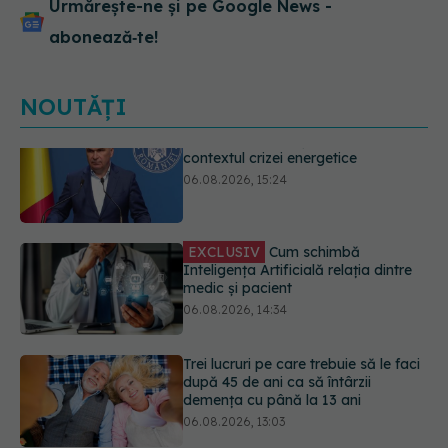
Urmărește-ne și pe Google News -
abonează‑te!
NOUTĂȚI
EXCLUSIV
Cum schimbă
Inteligența Artificială relația dintre
medic și pacient
06.08.2026, 14:34
Trei lucruri pe care trebuie să le faci
după 45 de ani ca să întârzii
demența cu până la 13 ani
06.08.2026, 13:03
Medicii de la Fundeni demontează
unul dintre cele mai răspândite
mituri despre diabet