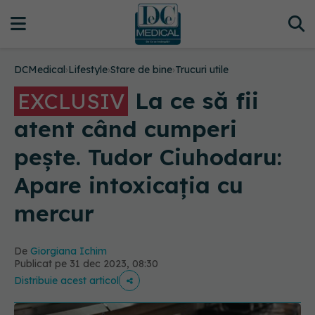
DCMedical
›
Lifestyle
›
Stare de bine
›
Trucuri utile
La ce să fii
EXCLUSIV
atent când cumperi
pește. Tudor Ciuhodaru:
Apare intoxicația cu
mercur
De
Giorgiana Ichim
Publicat pe 31 dec 2023, 08:30
Distribuie acest articol