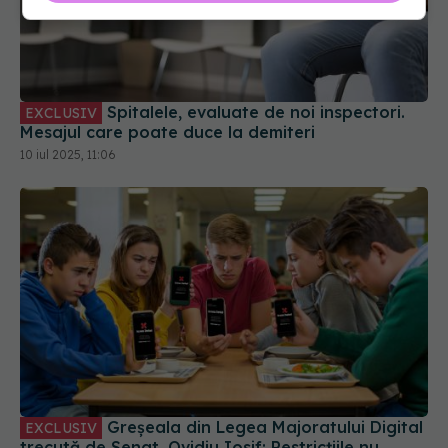
Spitalele, evaluate de noi inspectori.
EXCLUSIV
Mesajul care poate duce la demiteri
10 iul 2025, 11:06
Greșeala din Legea Majoratului Digital
EXCLUSIV
trecută de Senat. Ovidiu Iosif: Restricțiile nu