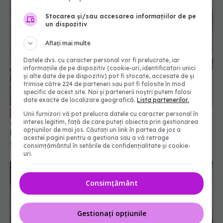
Stocarea și/sau accesarea informațiilor de pe
un dispozitiv
Aflați mai multe
Datele dvs. cu caracter personal vor fi prelucrate, iar
informațiile de pe dispozitiv (cookie-uri, identificatori unici
și alte date de pe dispozitiv) pot fi stocate, accesate de și
trimise către 224 de parteneri sau pot fi folosite în mod
specific de acest site. Noi și partenerii noștri putem folosi
date exacte de localizare geografică.
Lista partenerilor.
"Știm exact ce provoacă infarct și AVC
EXCLUSIV
Unii furnizori vă pot prelucra datele cu caracter personal în
cu mulți ani înainte!" Lecția profesorului John
interes legitim, față de care puteți obiecta prin gestionarea
opțiunilor de mai jos. Căutați un link în partea de jos a
Deanfield, cardiolog de renume
acestei pagini pentru a gestiona sau a vă retrage
02 oct 2025, 16:12
consimțământul în setările de confidențialitate și cookie-
uri.
Consimțământ
Gestionați opțiunile