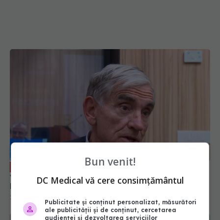
Bun venit!
John Deanfield explică de ce “nu ai
EXCLUSIV
voie” nu ne scapă de bolile cardiovasculare:
DC Medical vă cere consimțământul
Prevenția, un “cont de economii” cu dobândă
26 sep 2025, 19:35
Publicitate și conținut personalizat, măsurători
ale publicității și de conținut, cercetarea
audienței și dezvoltarea serviciilor