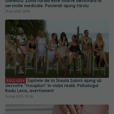
Gănescu: Zona rurală este foarte deficitară la
serviciile medicale. Pacienții ajung târziu
19 iun 2025, 23:39
Ispitele de la Insula Iubirii ajung să
EXCLUSIV
dezvolte "tricupluri" în viața reală. Psihologul
Radu Leca, avertisment
26 aug 2025, 20:26