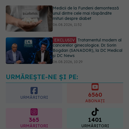
06.08.2026, 11:52
EXCLUSIV
Tratamentul modern al
cancerelor ginecologice. Dr. Sorin
Bogdan (SANADOR), la DC Medical
și DC News
06.08.2026, 10:29
Ilie Bolojan, anunț despre spitale în
contextul crizei energetice
06.08.2026, 15:24
URMĂREȘTE-NE ȘI PE:
6560
URMĂRITORI
ABONAȚI
365
1401
URMĂRITORI
URMĂRITORI