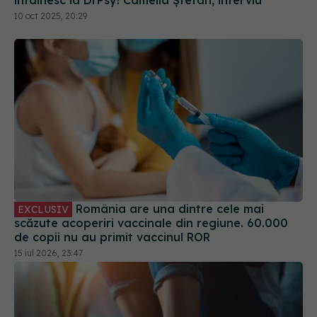
întâlnesc la DrPsy! Camelia Ștefan, interviu
10 oct 2025, 20:29
România are una dintre cele mai
EXCLUSIV
scăzute acoperiri vaccinale din regiune. 60.000
de copii nu au primit vaccinul ROR
15 iul 2026, 23:47