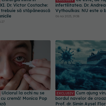
XI. Dr. Victor Costache:
infertilitatea. Dr. Andrea
l trebuie să stăpânească
Vythoulkas: NU este o 
nicile
06 noi 2025, 19:38
1:27
Ulciorul la ochi nu se
Cum ajung viru
EXCLUSIV
 cu cremă! Monica Pop
bordul navelor de croaz
ază
Prof. dr. Simin Aysel Flo