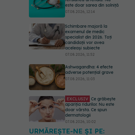
Schimbare majoră la
examenul de medic
specialist din 2026. Toți
candidații vor avea
aceleași subiecte
07.08.2026, 11:52
Ashwagandha: 4 efecte
adverse potențial grave
07.08.2026, 11:03
EXCLUSIV
Ce grăbește
apariția ridurilor. Nu este
doar vârsta. Ce spun
dermatologii
07.08.2026, 10:02
Alina Pușcău dezvăluie
diagnosticul care i-a
schimbat viața: Am cancer
la sân. Am intrat în