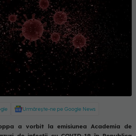
ogle
Urmărește-ne pe Google News
roppa a vorbit la emisiunea Academia de
zuri de infecții cu COVID-19 în Republica