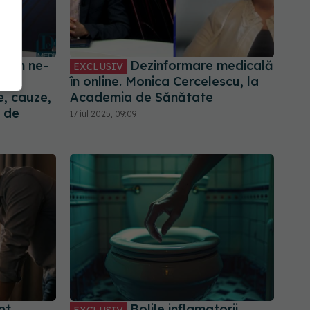
oman ne-
Dezinformare medicală
EXCLUSIV
în online. Monica Cercelescu, la
, cauze,
Academia de Sănătate
 de
17 iul 2025, 09:09
pt,
Bolile inflamatorii
EXCLUSIV