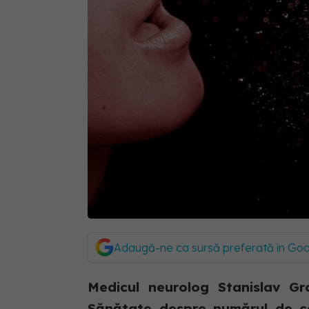
Adaugă-ne ca sursă preferată în Go
Medicul neurolog Stanislav G
Sănătate despre numărul de ca