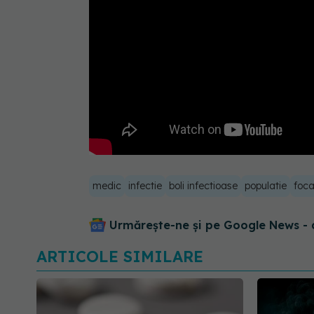
medic
infectie
boli infectioase
populatie
foca
Urmărește-ne și pe Google News - 
ARTICOLE SIMILARE