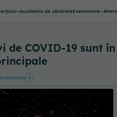
fecțiuni
Academia de sănătate
Evenimente
Alter
i de COVID-19 sunt în
rincipale
ie acest articol