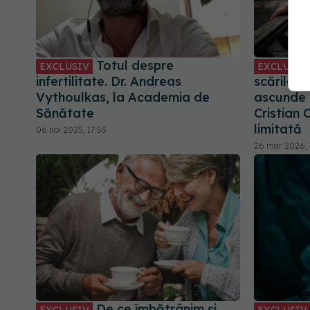
Totul despre
EXCLUSIV
EXCLUSIV
infertilitate. Dr. Andreas
scărilor
Vythoulkas, la Academia de
ascunde 
Sănătate
Cristian 
limitată
06 noi 2025, 17:55
26 mar 2026, 
De ce îmbătrânim și
EXCLUSIV
EXCLUSIV