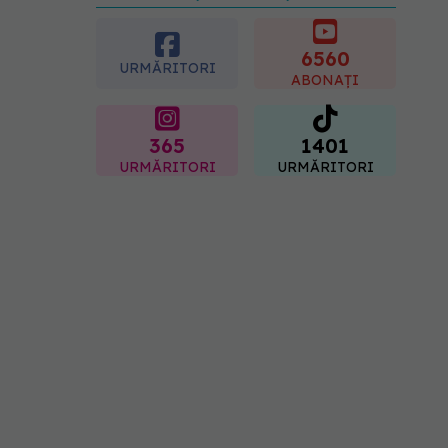
URMĂREȘTE-NE ȘI PE:
metastază
07.08.2026, 12:39
6560
URMĂRITORI
ABONAȚI
365
1401
URMĂRITORI
URMĂRITORI