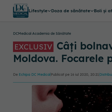
Lifestyle
Doza de sănătate
Boli și a
DCMedical
›
Academia de Sănătate
Câți bolnav
EXCLUSIV
Moldova. Focarele p
De
Echipa DC Medical
Publicat pe 16 iul 2020, 20:21
Distribu