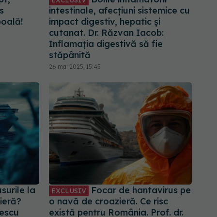
s
intestinale, afecțiuni sistemice cu
boală!
impact digestiv, hepatic și
cutanat. Dr. Răzvan Iacob:
Inflamația digestivă să fie
stăpânită
26 mai 2025, 15:45
surile la
Focar de hantavirus pe
EXCLUSIV
ieră?
o navă de croazieră. Ce risc
rescu
există pentru România. Prof. dr.