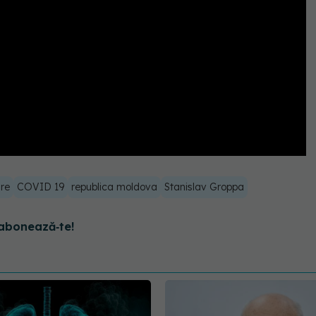
re
COVID 19
republica moldova
Stanislav Groppa
abonează‑te!