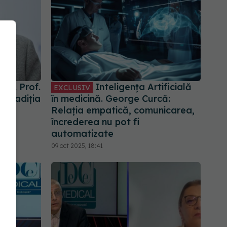
ale. Prof.
Inteligența Artificială
EXCLUSIV
e tradiția
în medicină. George Curcă:
n
Relația empatică, comunicarea,
e de
încrederea nu pot fi
automatizate
09 oct 2025, 18:41