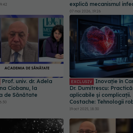
explică mecanismul infec
19:42
07 mai 2026, 19:26
Prof. univ. dr. Adela
Inovație în Car
EXCLUSIV
a Ciobanu, la
Dr. Dumitrescu: Practică,
a de Sănătate
aplicabile și complicații. 
Costache: Tehnologii ro
6:30
19 oct 2025, 18:30