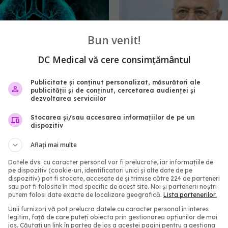
Bun venit!
DC Medical vă cere consimțământul
Publicitate și conținut personalizat, măsurători ale
Hipertensiunea
Burnout în spit
EXCLUSIV
publicității și de conținut, cercetarea audienței și
, cauze. Prof. univ. dr.
dr. Irinel Popescu, despr
dezvoltarea serviciilor
 Oancea: Paletă largă
efortului dus la extrem î
Stocarea și/sau accesarea informațiilor de pe un
medicină: Chiar și cu or
21:52
dispozitiv
odihnă nu recuperăm
Aflați mai multe
30 oct 2025, 19:51
Datele dvs. cu caracter personal vor fi prelucrate, iar informațiile de
pe dispozitiv (cookie-uri, identificatori unici și alte date de pe
dispozitiv) pot fi stocate, accesate de și trimise către 224 de parteneri
sau pot fi folosite în mod specific de acest site. Noi și partenerii noștri
putem folosi date exacte de localizare geografică.
Lista partenerilor.
Unii furnizori vă pot prelucra datele cu caracter personal în interes
legitim, față de care puteți obiecta prin gestionarea opțiunilor de mai
jos. Căutați un link în partea de jos a acestei pagini pentru a gestiona