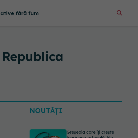
native fără fum
 Republica
NOUTĂȚI
Greșeala care îți crește
tensiunea arterială. Nu
este doar sarea din solniță
07.08.2026, 12:14