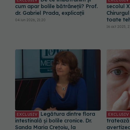
cum apar bolile bătrâneții? Prof.
secolul X
dr. Gabriel Prada, explicații
Chirurgu
toate teh
04 iun 2026, 21:20
16 oct 2025, 2
Legătura dintre flora
EXCLUSIV
EXCLUSIV
intestinală și bolile cronice. Dr.
tratează
Sanda Maria Crețoiu, la
avertize