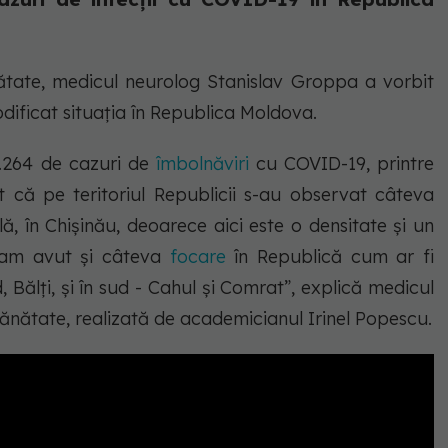
ătate, medicul neurolog Stanislav Groppa a vorbit
ficat situația în Republica Moldova.
0.264 de cazuri de
îmbolnăviri
cu COVID-19, printre
 că pe teritoriul Republicii s-au observat câteva
, în Chișinău, deoarece aici este o densitate și un
 am avut și câteva
focare
în Republică cum ar fi
 Bălți, și în sud - Cahul și Comrat”,
explică medicul
nătate, realizată de academicianul Irinel Popescu.