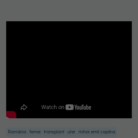
România
femei
transplant
uter
mihai emil capilna