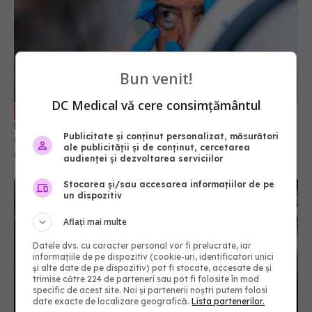
Bun venit!
DC Medical vă cere consimțământul
Cataracta NU este o urgență! Monica
EXCLUSIV
Pop: Oamenii din țara asta se grăbesc și nu știu
Publicitate și conținut personalizat, măsurători
de ce!
ale publicității și de conținut, cercetarea
09 sep 2025, 14:45
audienței și dezvoltarea serviciilor
Stocarea și/sau accesarea informațiilor de pe
un dispozitiv
Aflați mai multe
Datele dvs. cu caracter personal vor fi prelucrate, iar
informațiile de pe dispozitiv (cookie-uri, identificatori unici
și alte date de pe dispozitiv) pot fi stocate, accesate de și
trimise către 224 de parteneri sau pot fi folosite în mod
specific de acest site. Noi și partenerii noștri putem folosi
date exacte de localizare geografică.
Lista partenerilor.