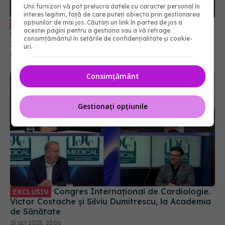
Unii furnizori vă pot prelucra datele cu caracter personal în
interes legitim, față de care puteți obiecta prin gestionarea
opțiunilor de mai jos. Căutați un link în partea de jos a
Ce se întâmplă dacă un pasager
EXCLUSIV
acestei pagini pentru a gestiona sau a vă retrage
infectat cu hantavirus urcă în avion? Prof. dr.
consimțământul în setările de confidențialitate și cookie-
Simin Aysel Florescu, clarificări
uri.
08 mai 2026, 12:53
Consimțământ
Gestionați opțiunile
Congres Internațional de Cardiologie.
EXCLUSIV
Victor Costache și Silviu Dumitrescu, la Academia
de Sănătate
15 oct 2025, 23:06