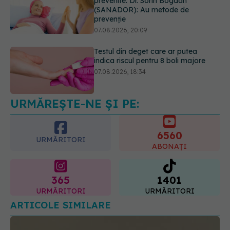
prevenite. Dr. Sorin Bogdan
(SANADOR): Au metode de
prevenție
07.08.2026, 20:09
Testul din deget care ar putea
indica riscul pentru 8 boli majore
07.08.2026, 18:34
URMĂREȘTE-NE ȘI PE:
Dieta care poate crește brusc
colesterolul. Cine este mai expus
07.08.2026, 17:22
6560
URMĂRITORI
ABONAȚI
365
1401
URMĂRITORI
URMĂRITORI
ARTICOLE SIMILARE