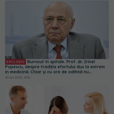
Burnout în spitale. Prof. dr. Irinel
EXCLUSIV
Popescu, despre tradiția efortului dus la extrem
în medicină: Chiar și cu ore de odihnă nu
recuperăm
30 oct 2025, 19:51