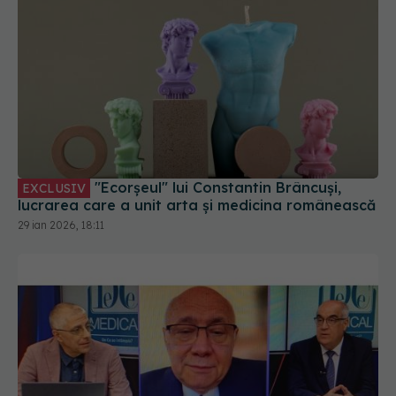
"Ecorșeul" lui Constantin Brâncuși,
EXCLUSIV
lucrarea care a unit arta și medicina românească
29 ian 2026, 18:11