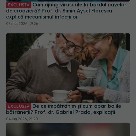
Cum ajung virusurile la bordul navelor
EXCLUSIV
de croazieră? Prof. dr. Simin Aysel Florescu
explică mecanismul infecțiilor
07 mai 2026, 19:26
De ce îmbătrânim și cum apar bolile
EXCLUSIV
bătrâneții? Prof. dr. Gabriel Prada, explicații
04 iun 2026, 21:20