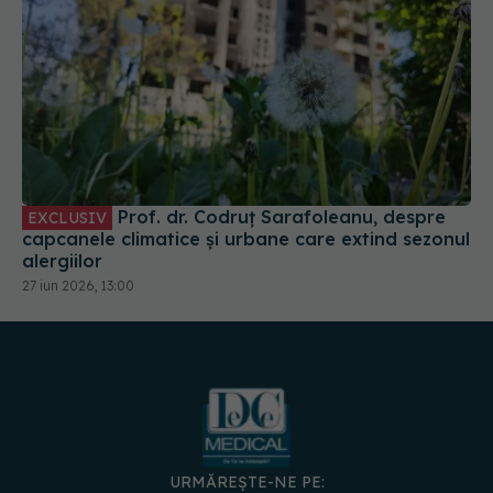
Prof. dr. Codruț Sarafoleanu, despre
EXCLUSIV
capcanele climatice și urbane care extind sezonul
alergiilor
27 iun 2026, 13:00
URMĂREȘTE-NE PE: